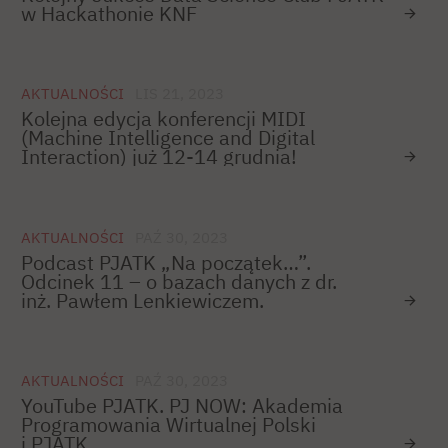
w Hackathonie KNF
AKTUALNOŚCI
LIS 21, 2023
Kolejna edycja konferencji MIDI
(Machine Intelligence and Digital
Interaction) już 12-14 grudnia!
AKTUALNOŚCI
PAŹ 30, 2023
Podcast PJATK „Na początek…”.
Odcinek 11 – o bazach danych z dr.
inż. Pawłem Lenkiewiczem.
AKTUALNOŚCI
PAŹ 30, 2023
YouTube PJATK. PJ NOW: Akademia
Programowania Wirtualnej Polski
i PJATK