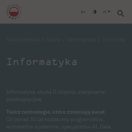
pl
A
Warszawa
Gdańsk
Liceum
Studia podyplomowe
Studi
Zaloguj się
Strona główna
Studia
Informatyka
Informatyka,
Informatyka
Informatyka, studia II stopnia, stacjonarne,
polskojęzyczne
Twórz technologie, które zmieniają świat
.
Od ponad 30 lat kształcimy programistów,
architektów systemów, specjalistów AI, Data