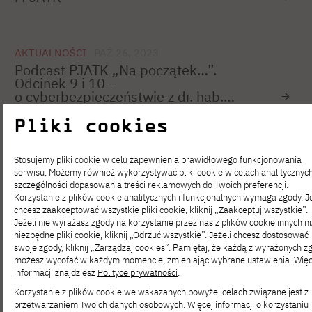
AKTUALNOŚCI
PAŹ 26, 2023
Podcast PJATK „Na początek…”.
Odcinek 9 i 10 –
o cyberbezpieczeństwie z dr. hab.
Bogdanem Księżopolskim.
Pliki cookies
AKTUALNOŚCI
PAŹ 26, 2023
Stosujemy pliki cookie w celu zapewnienia prawidłowego funkcjonowania
Shesnnovation Academy – zgłoś się
serwisu. Możemy również wykorzystywać pliki cookie w celach analitycznyc
do programu dla studentek
szczególności dopasowania treści reklamowych do Twoich preferencji.
i doktorantek kierunków technicznych
Korzystanie z plików cookie analitycznych i funkcjonalnych wymaga zgody. Je
i ścisłych
chcesz zaakceptować wszystkie pliki cookie, kliknij „Zaakceptuj wszystkie”.
Jeżeli nie wyrażasz zgody na korzystanie przez nas z plików cookie innych ni
niezbędne pliki cookie, kliknij „Odrzuć wszystkie”. Jeżeli chcesz dostosować
swoje zgody, kliknij „Zarządzaj cookies”. Pamiętaj, że każdą z wyrażonych z
AKTUALNOŚCI
PAŹ 25, 2023
możesz wycofać w każdym momencie, zmieniając wybrane ustawienia. Więc
Wystartowała rejestracja na Hackathon
informacji znajdziesz
Polityce prywatności
.
KNF Supervision_hack 2023
Korzystanie z plików cookie we wskazanych powyżej celach związane jest z
przetwarzaniem Twoich danych osobowych. Więcej informacji o korzystaniu