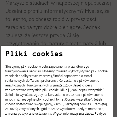
Marzysz o studiach w najlepszej niepublicznej
Uczelni o profilu informatycznym? Myślisz, że
to jest to, co chcesz robić w przyszłości i
zarabiać na tym dobre pieniądze. Jednak
czujesz, że jeszcze przyda Ci się
przygotowanie do matury z matematyki lub
informatyki? A może chcesz dowiedzieć się,
Pliki cookies
co to jest Adobe CC oraz podszkolić swój
Stosujemy pliki cookie w celu zapewnienia prawidłowego
warsztat artystyczny?
funkcjonowania serwisu. Możemy również wykorzystywać pliki cookie
w celach analitycznych w szczególności dopasowania treści
reklamowych do Twoich preferencji. Korzystanie z plików cookie
analitycznych i funkcjonalnych wymaga zgody. Jeżeli chcesz
zaakceptować wszystkie pliki cookie, kliknij „Zaakceptuj wszystkie”.
Kurs przygotowawczy na studia
Jeżeli nie wyrażasz zgody na korzystanie przez nas z plików cookie
innych niż niezbędne pliki cookie, kliknij „Odrzuć wszystkie”. Jeżeli
artystyczne (SNM)
chcesz dostosować swoje zgody, kliknij „Zarządzaj cookies”. Pamiętaj,
że każdą z wyrażonych zgód możesz wycofać w każdym momencie,
zmieniając wybrane ustawienia. Więcej informacji znajdziesz
Polityce