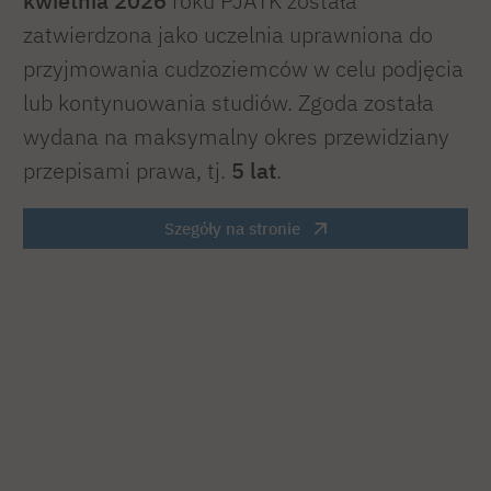
kwietnia 2026
roku PJATK została
zatwierdzona jako uczelnia uprawniona do
przyjmowania cudzoziemców w celu podjęcia
lub kontynuowania studiów. Zgoda została
wydana na maksymalny okres przewidziany
przepisami prawa, tj.
5 lat
.
Szegóły na stronie