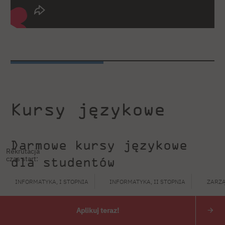
Kursy językowe
Darmowe kursy językowe
Rekrutacja
czas start:
dla studentów
zagranicznych
INFORMATYKA, I STOPNIA
INFORMATYKA, II STOPNIA
ZARZĄ
Serdecznie zapraszamy na
darmowe kursy
Aplikuj teraz!
językowe
dla obcokrajowców organizowane