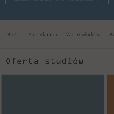
Oferta
Kalendarium
Warto wiedzieć
K
Oferta studiów