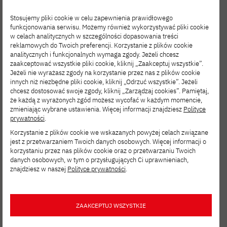
International AS or A-level;
Stosujemy pliki cookie w celu zapewnienia prawidłowego
kandydat dysponuje zaświadczeniem o
funkcjonowania serwisu. Możemy również wykorzystywać pliki cookie
w celach analitycznych w szczególności dopasowania treści
ukończeniu rocznego kursu
reklamowych do Twoich preferencji. Korzystanie z plików cookie
przygotowawczego, potwierdzającym
analitycznych i funkcjonalnych wymaga zgody. Jeżeli chcesz
zaakceptować wszystkie pliki cookie, kliknij „Zaakceptuj wszystkie”.
znajomość języka angielskiego w zakresie
Jeżeli nie wyrażasz zgody na korzystanie przez nas z plików cookie
innych niż niezbędne pliki cookie, kliknij „Odrzuć wszystkie”. Jeżeli
czterech umiejętności: rozumienia ze
chcesz dostosować swoje zgody, kliknij „Zarządzaj cookies”. Pamiętaj,
że każdą z wyrażonych zgód możesz wycofać w każdym momencie,
słuchu, czytania, mówienia i pisania, na
zmieniając wybrane ustawienia. Więcej informacji znajdziesz
Polityce
poziomie biegłości B2, C1 lub C2.
prywatności
.
Korzystanie z plików cookie we wskazanych powyżej celach związane
Zaświadczenie musi być wydane przez
jest z przetwarzaniem Twoich danych osobowych. Więcej informacji o
polską uczelnię;
korzystaniu przez nas plików cookie oraz o przetwarzaniu Twoich
danych osobowych, w tym o przysługujących Ci uprawnieniach,
język angielski był językiem, w którym była
znajdziesz w naszej
Polityce prywatności
.
prowadzona na studiach pierwszego lub
drugiego stopnia.
ZAAKCEPTUJ WSZYSTKIE
Język polski