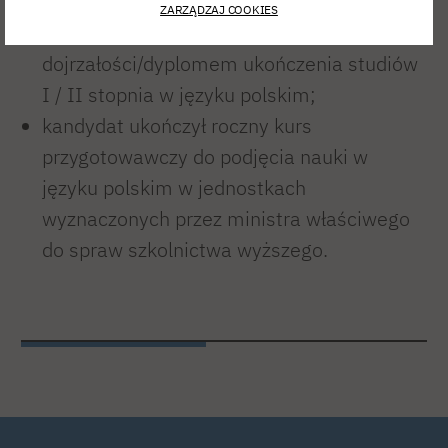
ZARZĄDZAJ COOKIES
kandydat dysponuje polskim świadectwem
dojrzałości/dyplomem ukończenia studiów
I / II stopnia w języku polskim;
kandydat ukończył roczny kurs
przygotowawczy do podjęcia nauki w
języku polskim w jednostkach
wyznaczonych przez ministra właściwego
do spraw szkolnictwa wyższego.