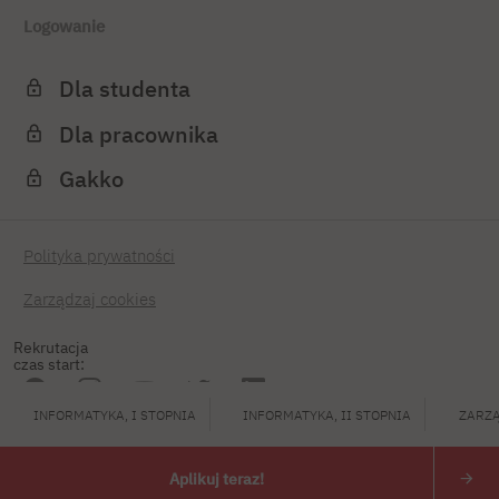
Logowanie
Dla studenta
Dla pracownika
Gakko
Polityka prywatności
Zarządzaj cookies
Rekrutacja
czas start:
INFORMATYKA, I STOPNIA
INFORMATYKA, II STOPNIA
ZARZĄ
PJATK 2026
Aplikuj teraz!