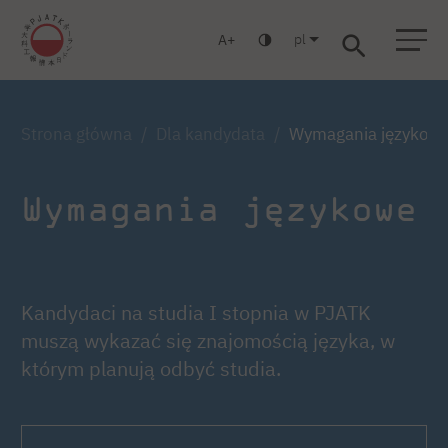
pl
A
Warszawa
Gdańsk
Liceum
Studia podyplomowe
Studia MBA
Zaloguj się
Strona główna
Dla kandydata
Wymagania językow
Wymagania językowe
Kandydaci na studia I stopnia w PJATK
muszą wykazać się znajomością języka, w
którym planują odbyć studia.