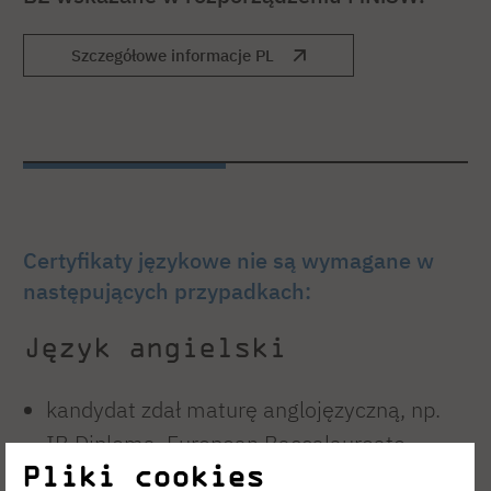
Szczegółowe informacje PL
Certyfikaty językowe nie są wymagane w
następujących przypadkach:
Język angielski
kandydat zdał maturę anglojęzyczną, np.
IB Diploma, European Baccalaureate
Pliki cookies
Diploma, A-level, SAT, Cambridge