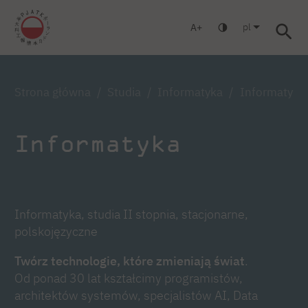
pl
A
Warszawa
Gdańsk
Liceum
Studia podyplomowe
Stud
Zaloguj się
Strona główna
Studia
Informatyka
Informatyka,
Informatyka
Informatyka, studia II stopnia, stacjonarne,
polskojęzyczne
Twórz technologie, które zmieniają świat
.
Od ponad 30 lat kształcimy programistów,
architektów systemów, specjalistów AI, Data