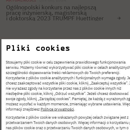
Ogólnopolski konkurs na najlepszą
pracę inżynierską, magisterską
i doktorską 2023 TRUMPF Huettinger
AKTUALNOŚCI
STY 18, 2024
Pliki cookies
Studencie, pracujesz w branży IT?
Zachęcamy do wzięcia udziału w 6.
edycji Badania Społeczności IT
Stosujemy pliki cookie w celu zapewnienia prawidłowego funkcjonowania
serwisu. Możemy również wykorzystywać pliki cookie w celach analitycznyc
szczególności dopasowania treści reklamowych do Twoich preferencji.
Korzystanie z plików cookie analitycznych i funkcjonalnych wymaga zgody. Je
AKTUALNOŚCI
GRU 07, 2023
chcesz zaakceptować wszystkie pliki cookie, kliknij „Zaakceptuj wszystkie”. 
nie wyrażasz zgody na korzystanie przez nas z plików cookie innych niż
Sukces konferencji “Your Date With Data
niezbędne pliki cookie, kliknij „Odrzuć wszystkie”. Jeżeli chcesz dostosować
Science” zorganizowanej przez Data
swoje zgody, kliknij „Zarządzaj cookies”. Pamiętaj, że każdą z wyrażonych z
Science Club PJATK
możesz wycofać w każdym momencie, zmieniając wybrane ustawienia. Więc
informacji znajdziesz
Polityce prywatności
.
Korzystanie z plików cookie we wskazanych powyżej celach związane jest z
przetwarzaniem Twoich danych osobowych. Więcej informacji o korzystaniu 
AKTUALNOŚCI
LIS 30, 2023
nas plików cookie oraz o przetwarzaniu Twoich danych osobowych, w tym o