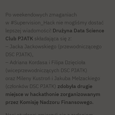
Po weekendowych zmaganiach
w #Supervision_Hack nie mogliśmy dostać
lepszej wiadomości!
Drużyna Data Science
Club PJATK
składająca się z:
– Jacka Jackowskiego (przewodniczącego
DSC PJATK),
– Adriana Kordasa i Filipa Dzięcioła
(wiceprzewodniczących DSC PJATK)
oraz Mileny Kustroń i Jakuba Melzackiego
(członków DSC PJATK)
zdobyła drugie
miejsce w hackathonie zorganizowanym
przez Komisję Nadzoru Finansowego.
Nasi studenci zmierzyli się z zadaniem