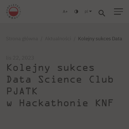
pl
A
Warszawa
Gdańsk
Liceum
Studia podyplomowe
Studia MBA
Zaloguj się
Strona główna
Aktualności
Kolejny sukces Data S
lis 22, 2023
Kolejny sukces
Data Science Club
PJATK
w Hackathonie KNF