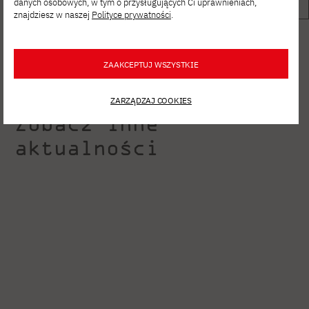
danych osobowych, w tym o przysługujących Ci uprawnieniach,
znajdziesz w naszej
Polityce prywatności
.
ZAAKCEPTUJ WSZYSTKIE
ZARZĄDZAJ COOKIES
Zobacz inne
aktualności