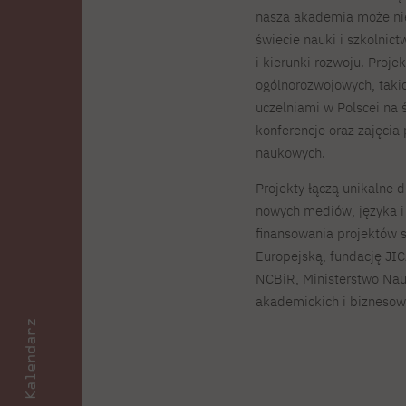
nasza akademia może nie
świecie nauki i szkolnic
i kierunki rozwoju. Proje
ogólnorozwojowych, taki
uczelniami w Polscei na 
konferencje oraz zajęcia
naukowych.
Projekty łączą unikalne 
nowych mediów, języka i k
finansowania projektów 
Europejską, fundację JI
NCBiR, Ministerstwo Nau
akademickich i biznesow
Kalendarz