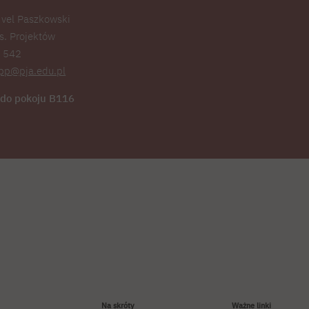
 vel Paszkowski
ds. Projektów
4 542
pp@pja.edu.pl
do pokoju B116
Na skróty
Ważne linki