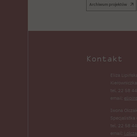
Archiwum projektów
Kontakt
Eliza Lipińsk
Kierowniczka
tel. 22 58 4
email:
elipi
Iwona Olcza
Specjalistka
tel. 22 58 4
email:
i.olcz