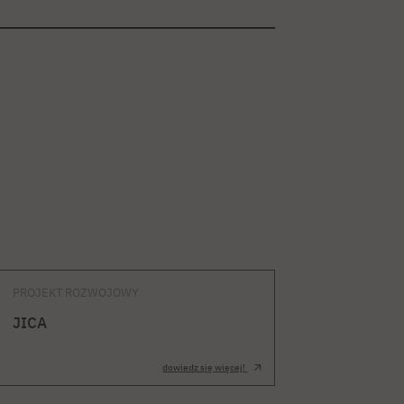
PROJEKT ROZWOJOWY
JICA
dowiedz się więcej!