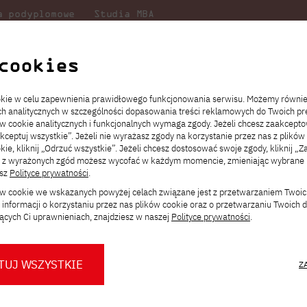
a podyplomowe
Studia MBA
Badania
Dla
Dl
lni
w PJATK
naukowe
studenta
pr
cookies
 Projektów Rozwojowych Uczelni
ookie w celu zapewnienia prawidłowego funkcjonowania serwisu. Możemy równi
ach analitycznych w szczególności dopasowania treści reklamowych do Twoich pre
ie
ch
ickiego
Transfer z innej uczelni
Studia stacjonarne I st. PL
Wymiana z Japonią
JICA
Opłaty za studia
Studia stacjonarne I st. EN
Erasmus+
Wirtualna Polska
ów cookie analitycznych i funkcjonalnych wymaga zgody. Jeżeli chcesz zaakcepto
ia.
rz
,
Redukcja czesnego
Studia stacjonarne II st. PL
Uczelnie partnerskie
Orange Polska
Stypendia
Studia stacjonarne II st. EN
Dla studentów
akceptuj wszystkie”. Jeżeli nie wyrażasz zgody na korzystanie przez nas z plików
a
ektach,
ałaniami
kie, kliknij „Odrzuć wszystkie”. Jeżeli chcesz dostosować swoje zgody, kliknij „Z
Dni otwarte PJATK
Studia niestacjonarne I st. PL
Mobilność kadry
Wirtualny spacer po uczelni
Studia niestacjonarne II st. PL
Staże w Japonii
rojektów Rozwojowych
ą z wyrażonych zgód możesz wycofać w każdym momencie, zmieniając wybrane u
Kalendarium wydarzeń
Studia niestacjonarne blended
Kontakt
Rozkład roku akademickiego
Studia niestacjonarne blended
esz
Polityce prywatności
.
rekrutacyjnych
learning * I st. PL
learning * I st. EN
ków cookie we wskazanych powyżej celach związane jest z przetwarzaniem Twoi
Konsultacje teczek SNM
Studia niestacjonarne blended
Kontakt
informacji o korzystaniu przez nas plików cookie oraz o przetwarzaniu Twoich
* Z wykorzystaniem metod i technik
learning * II st. PL
hnik Komputerowych
działa
Biuro ds.
ących Ci uprawnieniach, znajdziesz w naszej
Polityce prywatności
.
kształcenia na odległość
kiwaniem środków zewnętrznych,
TUJ WSZYSTKIE
Z
wno poprzez przyczynianie się do
O nas
O Biurze Prasowym
Organy
Press pack
TK
i poszerzenia oferty dydaktycznej, jak
Dla nowych studentów
Spotkania tematyczne z PJATK
Komisje
Aktualności i komunikaty
Delegaci
Baza ekspertów PJATK