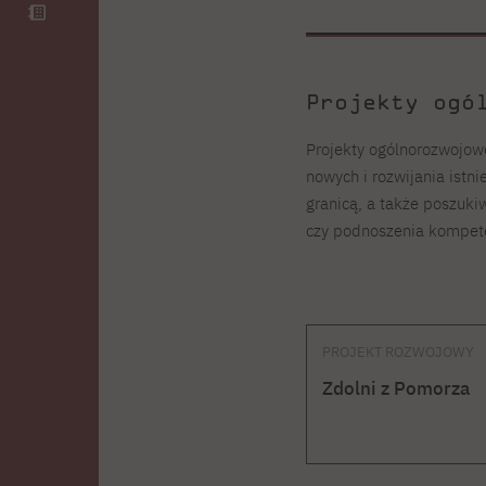
Projekty ogó
Projekty ogólnorozwojow
nowych i rozwijania istni
granicą, a także poszuki
czy podnoszenia kompete
PROJEKT ROZWOJOWY
Zdolni z Pomorza