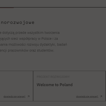
lnorozwojowe
e dotyczą przede wszystkim tworzenia
ejących sieci współpracy w Polsce i za
wania możliwości rozwoju dydaktyki, badań
ncji pracowników oraz studentów.
PROJEKT ROZWOJOWY
Welcome to Poland
dowiedz się więcej!
dowiedz się więcej!