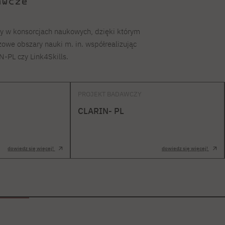
awcze
zy w konsorcjach naukowych, dzięki którym
owe obszary nauki m. in. współrealizując
N-PL czy Link4Skills.
PROJEKT BADAWCZY
CLARIN- PL
dowiedz się więcej!
dowiedz się więcej!