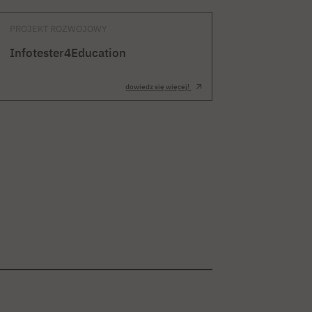
PROJEKT ROZWOJOWY
Infotester4Education
dowiedz się więcej!