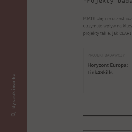
Projekty bad
PJATK chętnie uczestnic
utrzymuje wpływ na klucz
projekty takie, jak CLARI
PROJEKT BADAWCZY
Horyzont Europa:
Link4Skills
Wyszukiwarka