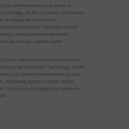
 tylko dostosowywać się do zmian w
twa wyższego, ale też wyznaczać nowe trendy
kty te dotyczą zarówno kwestii
ch jak wymiana kadry i studentów między
świecie, międzynarodowe seminaria i
 podczas studiów – ale też badań
dla PJATK doświadczenie w obszarze sztuki i
ultury oraz informatyki i technologii. Źródła
stanowią programy finansowane przez Unię
CA i Ambasadę Japonii w Polsce, NAWA,
ki i Szkolnictwa Wyższego oraz partnerów
ych.