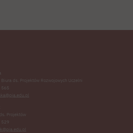
a
 Biura ds. Projektów Rozwojowych Uczelni
4 565
nska@pja.edu.pl
k
 ds. Projektów
4 529
ak@pja.edu.pl