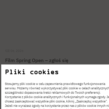
SIE 06, 2026
Film Spring Open – zgłoś się
na interdyscyplinarne warsztaty filmowe!
Pliki cookies
Stosujemy pliki cookie w celu zapewnienia prawidłowego funkcjonowania
serwisu. Możemy również wykorzystywać pliki cookie w celach analitycznyc
szczególności dopasowania treści reklamowych do Twoich preferencji.
Korzystanie z plików cookie analitycznych i funkcjonalnych wymaga zgody. Je
chcesz zaakceptować wszystkie pliki cookie, kliknij „Zaakceptuj wszystkie”.
Jeżeli nie wyrażasz zgody na korzystanie przez nas z plików cookie innych ni