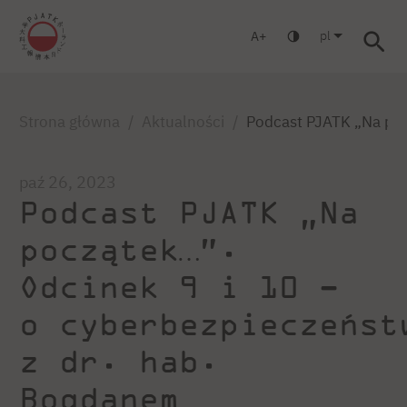
pl
A
Warszawa
Gdańsk
Liceum
Studia podyplomowe
Stud
Zaloguj się
Strona główna
Aktualności
Podcast PJATK „Na pocz
paź 26, 2023
Podcast PJATK „Na
początek…”.
Odcinek 9 i 10 –
o cyberbezpieczeńst
z dr. hab.
Bogdanem