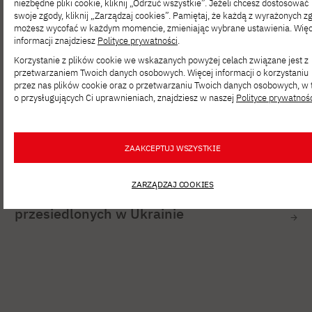
niezbędne pliki cookie, kliknij „Odrzuć wszystkie”. Jeżeli chcesz dostosować
swoje zgody, kliknij „Zarządzaj cookies”. Pamiętaj, że każdą z wyrażonych z
możesz wycofać w każdym momencie, zmieniając wybrane ustawienia. Więc
informacji znajdziesz
Polityce prywatności
.
Korzystanie z plików cookie we wskazanych powyżej celach związane jest z
przetwarzaniem Twoich danych osobowych. Więcej informacji o korzystaniu
przez nas plików cookie oraz o przetwarzaniu Twoich danych osobowych, w
o przysługujących Ci uprawnieniach, znajdziesz w naszej
Polityce prywatnoś
ONZ
SIE 06, 2026
Nabór do programu podnoszenia
ZAAKCEPTUJ WSZYSTKIE
i przekwalifikowania kompetencji cyfrowych
dla ukraińskich kobiet–uchodźczyń
ZARZĄDZAJ COOKIES
w Polsce oraz kobiet wewnętrznie
przesiedlonych w Ukrainie