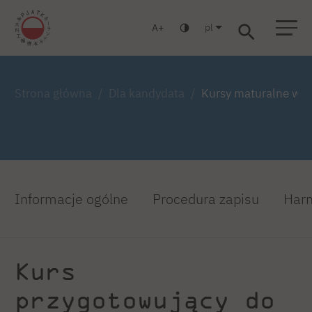
pl
A
Warszawa
Gdańsk
Liceum
Studia podyplomowe
Studia MBA
Zaloguj się
Strona główna
Dla kandydata
Kursy maturalne w 
Informacje ogólne
Procedura zapisu
Har
Kurs
przygotowujący do