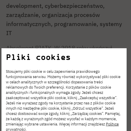
development, cyberbezpieczeństwo,
zarządzanie, organizacja procesów
informatycznych, programowanie, systemy
IT
Absolwent PJATK. W 2018 roku ukończył
Pliki cookies
specjalizację „multimedia – gry
komputerowe” a w 2019 „interakcję-
Stosujemy pliki cookie w celu zapewnienia prawidłowego
człowiek komputer” na wydziale informatyki.
funkcjonowania serwisu. Możemy również wykorzystywać pliki cookie
w celach analitycznych w szczególności dopasowania treści
Od 2018 roku jako asystent prowadzi
reklamowych do Twoich preferencji. Korzystanie z plików cookie
ćwiczenia i wykłady na wydziałach
analitycznych i funkcjonalnych wymaga zgody. Jeżeli chcesz
zaakceptować wszystkie pliki cookie, kliknij „Zaakceptuj wszystkie”.
informatyki, zarządzania informacją i sztuki
Jeżeli nie wyrażasz zgody na korzystanie przez nas z plików cookie
innych niż niezbędne pliki cookie, kliknij „Odrzuć wszystkie”. Jeżeli
nowych mediów w języku angielskim i
chcesz dostosować swoje zgody, kliknij „Zarządzaj cookies”. Pamiętaj,
że każdą z wyrażonych zgód możesz wycofać w każdym momencie,
polskim. Tematyka zajęć obejmuje
zmieniając wybrane ustawienia. Więcej informacji znajdziesz
Polityce
cyberbezpieczeństwo, UX/UI, tworzenie
prywatności
.