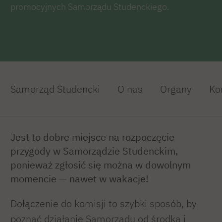
promocyjnych Samorządu Studenckiego.
Samorząd Studencki
O nas
Organy
Ko
Jest to dobre miejsce na rozpoczęcie
przygody w Samorządzie Studenckim,
ponieważ zgłosić się można w dowolnym
momencie — nawet w wakacje!
Dołączenie do komisji to szybki sposób, by
poznać działanie Samorządu od środka i