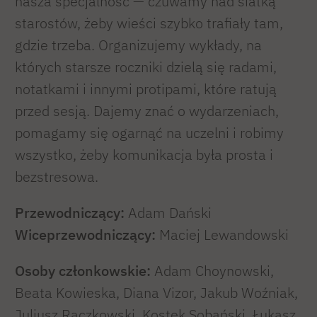
nasza specjalność — czuwamy nad siatką
starostów, żeby wieści szybko trafiały tam,
gdzie trzeba. Organizujemy wykłady, na
których starsze roczniki dzielą się radami,
notatkami i innymi protipami, które ratują
przed sesją. Dajemy znać o wydarzeniach,
pomagamy się ogarnąć na uczelni i robimy
wszystko, żeby komunikacja była prosta i
bezstresowa.
Przewodniczący:
Adam Dański
Wiceprzewodniczący:
Maciej Lewandowski
Osoby członkowskie:
Adam Choynowski,
Beata Kowieska, Diana Vizor, Jakub Woźniak,
Juliusz Rączkowski, Kostek Sobański, Łukasz