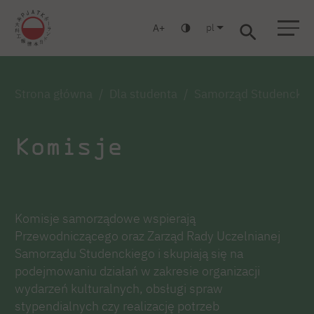
pl
A
Warszawa
Gdańsk
Liceum
Studia podyplomowe
Studia MBA
Zaloguj się
Strona główna
Dla studenta
Samorząd Studencki
Komisje
Komisje samorządowe wspierają
Przewodniczącego oraz Zarząd Rady Uczelnianej
Samorządu Studenckiego i skupiają się na
podejmowaniu działań w zakresie organizacji
wydarzeń kulturalnych, obsługi spraw
stypendialnych czy realizację potrzeb