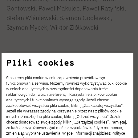
Gontowski, Paweł Makulec, Paweł Ratyński,
Stefan Wiśniewski, Szymon Godlewski,
Szymon Mycek, Wiktor Ziółkowski
Pliki cookies
Komisja ds. współpracy
Stosujemy pliki cookie w celu zapewnienia prawidłowego
Jako komisja w Samorządzie Studenckim
funkcjonowania serwisu. Możemy również wykorzystywać pliki cookie
w celach analitycznych w szczególności dopasowania treści
PJATK zajmujemy się nawiązywaniem i
reklamowych do Twoich preferencji. Korzystanie z plików cookie
analitycznych i funkcjonalnych wymaga zgody. Jeżeli chcesz
rozwijaniem współprac z firmami, tworząc dla
zaakceptować wszystkie pliki cookie, kliknij „Zaakceptuj wszystkie”.
studentów nowe możliwości – od zniżek i
Jeżeli nie wyrażasz zgody na korzystanie przez nas z plików cookie
innych niż niezbędne pliki cookie, kliknij „Odrzuć wszystkie”. Jeżeli
programów partnerskich po konkursy
chcesz dostosować swoje zgody, kliknij „Zarządzaj cookies”. Pamiętaj,
że każdą z wyrażonych zgód możesz wycofać w każdym momencie,
naukowe i inicjatywy edukacyjne.
zmieniając wybrane ustawienia. Więcej informacji znajdziesz
Polityce