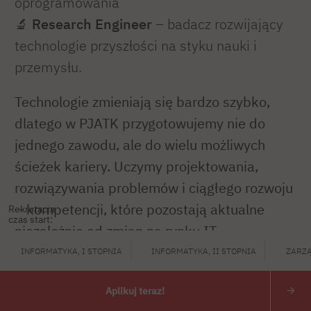
oprogramowania
🔬
Research Engineer
– badacz rozwijający
technologie przyszłości na styku nauki i
przemysłu.
Technologie zmieniają się bardzo szybko,
dlatego w PJATK przygotowujemy nie do
jednego zawodu, ale do wielu możliwych
ścieżek kariery. Uczymy projektowania,
rozwiązywania problemów i ciągłego rozwoju
– kompetencji, które pozostają aktualne
Rekrutacja
czas start:
niezależnie od zmian na rynku IT.
INFORMATYKA, I STOPNIA
INFORMATYKA, II STOPNIA
ZARZĄ
Po ukończeniu studiów w PJATK będziesz
przygotowany do pracy w dynamicznie
Aplikuj teraz!
zmieniającym się świecie nowych