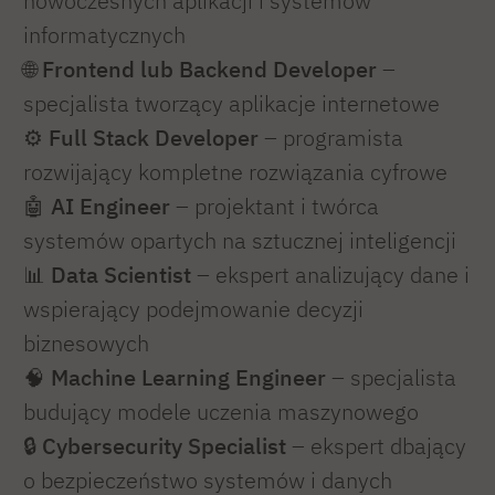
nowoczesnych aplikacji i systemów
informatycznych
🌐
Frontend lub Backend Developer
–
specjalista tworzący aplikacje internetowe
⚙️
Full Stack Developer
– programista
rozwijający kompletne rozwiązania cyfrowe
🤖
AI Engineer
– projektant i twórca
systemów opartych na sztucznej inteligencji
📊
Data Scientist
– ekspert analizujący dane i
wspierający podejmowanie decyzji
biznesowych
🧠
Machine Learning Engineer
– specjalista
budujący modele uczenia maszynowego
🔒
Cybersecurity Specialist
– ekspert dbający
o bezpieczeństwo systemów i danych