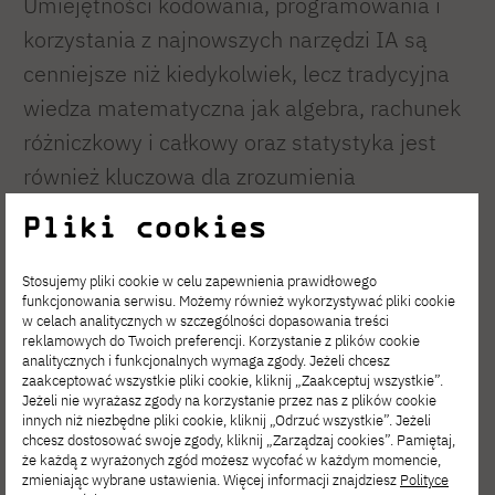
Umiejętności kodowania, programowania i
korzystania z najnowszych narzędzi IA są
cenniejsze niż kiedykolwiek, lecz tradycyjna
wiedza matematyczna jak algebra, rachunek
różniczkowy i całkowy oraz statystyka jest
również kluczowa dla zrozumienia
zaawansowanych technik sztucznej
Pliki cookies
inteligencji. Specjalizowanie się w
konkretnych obszarach branży informatycznej
Stosujemy pliki cookie w celu zapewnienia prawidłowego
funkcjonowania serwisu. Możemy również wykorzystywać pliki cookie
umożliwia szeroki wybór zakresów
w celach analitycznych w szczególności dopasowania treści
reklamowych do Twoich preferencji. Korzystanie z plików cookie
specjalistycznych na drugim lub trzecim roku
analitycznych i funkcjonalnych wymaga zgody. Jeżeli chcesz
studiów. Jak wypowiada się nasz absolwent
zaakceptować wszystkie pliki cookie, kliknij „Zaakceptuj wszystkie”.
Jeżeli nie wyrażasz zgody na korzystanie przez nas z plików cookie
Paweł Mączka:
innych niż niezbędne pliki cookie, kliknij „Odrzuć wszystkie”. Jeżeli
chcesz dostosować swoje zgody, kliknij „Zarządzaj cookies”. Pamiętaj,
że każdą z wyrażonych zgód możesz wycofać w każdym momencie,
„W PJATK uczysz się nie
zmieniając wybrane ustawienia. Więcej informacji znajdziesz
Polityce