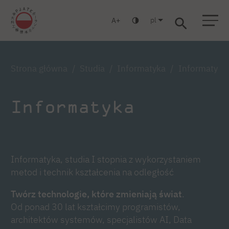
pl
A
Warszawa
Gdańsk
Liceum
Studia podyplomowe
Studia MBA
Zaloguj się
Strona główna
Studia
Informatyka
Informatyka,
Informatyka
Informatyka, studia I stopnia z wykorzystaniem
metod i technik kształcenia na odległość
Twórz technologie, które zmieniają świat
.
Od ponad 30 lat kształcimy programistów,
architektów systemów, specjalistów AI, Data