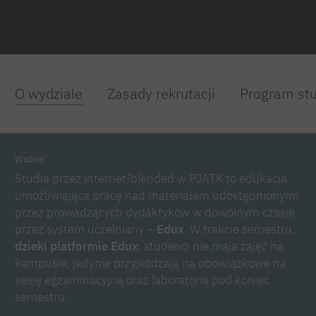
O wydziale
Zasady rekrutacji
Program st
Ważne!
Studia przez internet/blended w PJATK to edukacja
umożliwiająca pracę nad materiałem udostępnionymi
przez prowadzących dydaktyków w dowolnym czasie
przez system uczelniany –
Edux
. W trakcie semestru,
dzieki platformie Edux
, studenci nie maja zajęć na
kampusie, jedynie przyjeżdżają na obowiązkowe na
sesję egzaminacyjną oraz laboratoria pod koniec
semestru.