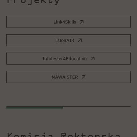
Link4Skills
EUonAIR
Infotester4Education
NAWA STER
Komisja Rektorska