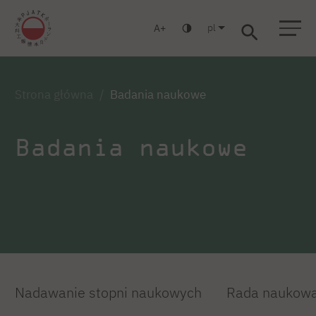
pl
A
Warszawa
Gdańsk
Liceum
Studia podyplomowe
Studia MBA
Zaloguj się
Strona główna
Badania naukowe
Badania naukowe
Nadawanie stopni naukowych
Rada naukow