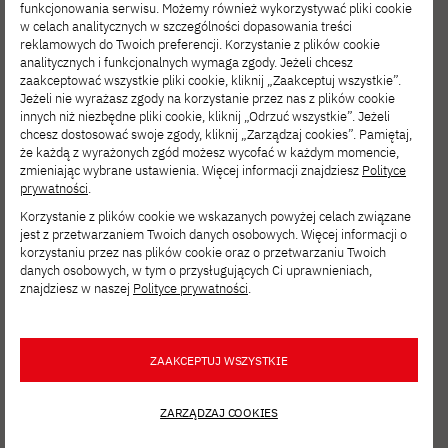
zapobiegania potencjalnym konfliktom
funkcjonowania serwisu. Możemy również wykorzystywać pliki cookie
w celach analitycznych w szczególności dopasowania treści
etycznym, a także prowadzi działania mające
reklamowych do Twoich preferencji. Korzystanie z plików cookie
analitycznych i funkcjonalnych wymaga zgody. Jeżeli chcesz
na celu podnoszenie świadomości etycznej
zaakceptować wszystkie pliki cookie, kliknij „Zaakceptuj wszystkie”.
badań naukowych wśród studentów i
Jeżeli nie wyrażasz zgody na korzystanie przez nas z plików cookie
innych niż niezbędne pliki cookie, kliknij „Odrzuć wszystkie”. Jeżeli
pracowników uczelni.
chcesz dostosować swoje zgody, kliknij „Zarządzaj cookies”. Pamiętaj,
że każdą z wyrażonych zgód możesz wycofać w każdym momencie,
zmieniając wybrane ustawienia. Więcej informacji znajdziesz
Polityce
Podstawowym zadaniem Komisji jest ocena
prywatności
.
wniosków planowanych badań naukowych
Korzystanie z plików cookie we wskazanych powyżej celach związane
jest z przetwarzaniem Twoich danych osobowych. Więcej informacji o
pod kątem zgodności ze standardami
korzystaniu przez nas plików cookie oraz o przetwarzaniu Twoich
danych osobowych, w tym o przysługujących Ci uprawnieniach,
etycznymi. Komisja analizuje czy planowane
znajdziesz w naszej
Polityce prywatności
.
badania będą prowadzone w sposób
odpowiedzialny, tj. z poszanowaniem
ZAAKCEPTUJ WSZYSTKIE
godności i praw uczestników badania, a także
czy planowana jest odpowiednia ochrona
ZARZĄDZAJ COOKIES
danych osobowych.