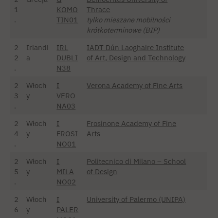
1
KOMO
Thrace
.
TIN01
tylko mieszane mobilności
krótkoterminowe (BIP)
2
Irlandi
IRL
IADT Dún Laoghaire Institute
2
a
DUBLI
of Art, Design and Technology
.
N38
2
Włoch
I
Verona Academy of Fine Arts
3
y
VERO
.
NA03
2
Włoch
I
Frosinone Academy of Fine
4
y
FROSI
Arts
.
NO01
2
Włoch
I
Politecnico di Milano – School
5
y
MILA
of Design
.
NO02
2
Włoch
I
University of Palermo (UNIPA)
6
y
PALER