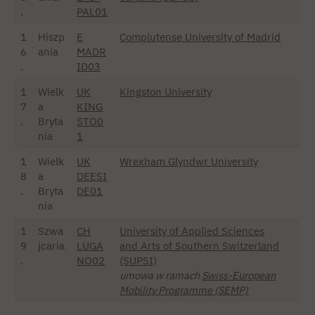
.
PAL01
1
Hiszp
E
Complutense University of Madrid
6
ania
MADR
.
ID03
1
Wielk
UK
Kingston University
7
a
KING
.
Bryta
STO0
nia
1
1
Wielk
UK
Wrexham Glyndwr University
8
a
DEESI
.
Bryta
DE01
nia
1
Szwa
CH
University of Applied Sciences
9
jcaria
LUGA
and Arts of Southern Switzerland
.
NO02
(SUPSI)
umowa w ramach
Swiss-European
Mobility Programme (SEMP)