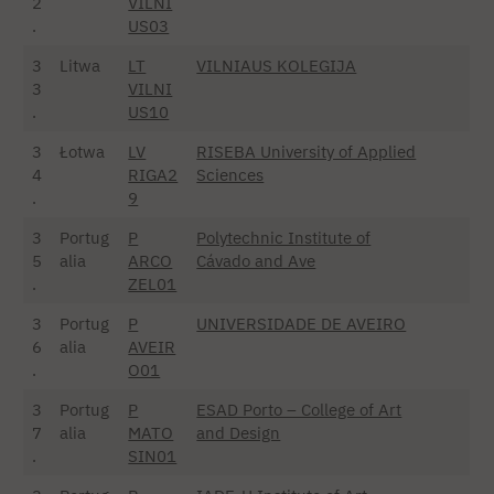
2
VILNI
.
US03
3
Litwa
LT
VILNIAUS KOLEGIJA
3
VILNI
.
US10
3
Łotwa
LV
RISEBA University of Applied
4
RIGA2
Sciences
.
9
3
Portug
P
Polytechnic Institute of
5
alia
ARCO
Cávado and Ave
.
ZEL01
3
Portug
P
UNIVERSIDADE DE AVEIRO
6
alia
AVEIR
.
O01
3
Portug
P
ESAD Porto – College of Art
7
alia
MATO
and Design
.
SIN01