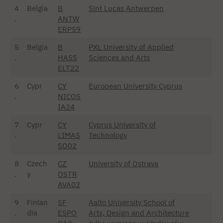
4
Belgia
B
Sint Lucas Antwerpen
.
ANTW
ERP59
5
Belgia
B
PXL University of Applied
.
HASS
Sciences and Arts
ELT22
6
Cypr
CY
European University Cyprus
.
NICOS
IA24
7
Cypr
CY
Cyprus University of
.
LIMAS
Technology
SO02
8
Czech
CZ
University of Ostrava
.
y
OSTR
AVA02
9
Finlan
SF
Aalto University School of
.
dia
ESPO
Arts, Design and Architecture