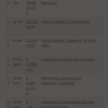
0
dia
MAYN
Maynooth
.
OOT0
1
1
Izrael
E1018
Holon Institute of Technology
1
8639
.
1
Izrael
E1018
The Academic College of Tel Aviv-
2
7397
Yaffo
.
1
Portu
P
Autonomous University of Lisbon
3
galia
LISBO
.
A11
1
Hiszp
E
Polytechnic University of
4
ania
BARC
Catalonia – ESEIAAT
.
ELO0
3
1
Hiszp
E
University of Las Palmas de Gran
5
ania
LAS-
Canaria (ULPGC)