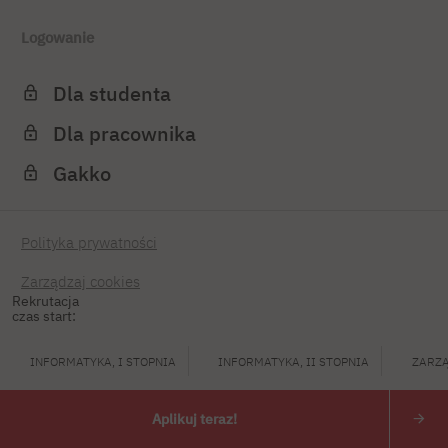
Logowanie
Dla studenta
Dla pracownika
Gakko
Polityka prywatności
Zarządzaj cookies
Rekrutacja
czas start:
INFORMATYKA, I STOPNIA
INFORMATYKA, II STOPNIA
ZARZĄ
Aplikuj teraz!
PJATK 2026