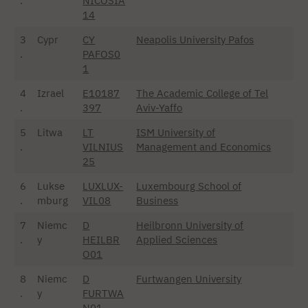
.
NICOSIA
14
3
Cypr
CY
Neapolis University Pafos
.
PAFOS0
1
4
Izrael
E10187
The Academic College of Tel
.
397
Aviv-Yaffo
5
Litwa
LT
ISM University of
.
VILNIUS
Management and Economics
25
6
Lukse
LUXLUX-
Luxembourg School of
.
mburg
VIL08
Business
7
Niemc
D
Heilbronn University of
.
y
HEILBR
Applied Sciences
O01
8
Niemc
D
Furtwangen University
.
y
FURTWA
N01