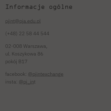
Informacje ogólne
pjint@pja.edu.pl
(+48) 22 58 44 544
02-008 Warszawa,
ul. Koszykowa 86
pokój B17
facebook:
@pjintexchange
insta:
@pj_in
t