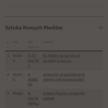
Sztuka Nowych Mediów
L.
Kraj
Kod
Uczelnia
p
Erasmus+
1
Austri
A ST-
St. Pölten University of
.
a
POLT0
Applied Sciences
3
2
Austri
A
University of Applied Arts
.
a
WIEN
Vienna (die Angewandte)
07
3
Belgia
B
Artesis Plantijn University
.
ANTW
College
ERP62