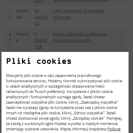
O12
tylko wymiana wykładowców
1
Finlan
SF
LAB University of Applied
0
dia
LAHTI
Sciences
.
11
1
Francj
F
École nationale supérieure
1
a
PARIS
des Arts Décoratifs
.
116
1
Francj
F
Lycée Claude Nicolas Ledoux
Pliki cookies
2
a
PARIS
– EBTP
.
465
Stosujemy pliki cookie w celu zapewnienia prawidłowego
1
Francj
F
Strate School of Design
funkcjonowania serwisu. Możemy również wykorzystywać pliki cookie
w celach analitycznych w szczególności dopasowania treści
3
a
ISSY-
reklamowych do Twoich preferencji. Korzystanie z plików cookie
.
MO02
analitycznych i funkcjonalnych wymaga zgody. Jeżeli chcesz
zaakceptować wszystkie pliki cookie, kliknij „Zaakceptuj wszystkie”.
1
Francj
F
L’École de design Nantes
Jeżeli nie wyrażasz zgody na korzystanie przez nas z plików cookie
4
a
NANT
Atlantique
innych niż niezbędne pliki cookie, kliknij „Odrzuć wszystkie”. Jeżeli
.
ES43
chcesz dostosować swoje zgody, kliknij „Zarządzaj cookies”. Pamiętaj,
że każdą z wyrażonych zgód możesz wycofać w każdym momencie,
1
Francj
F
Lycée Bréquigny
zmieniając wybrane ustawienia. Więcej informacji znajdziesz
Polityce
5
a
RENN