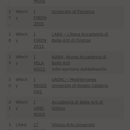
.
MO01
2
Włoch
I
University of Florence
7
y
FIREN
.
ZE01
2
Włoch
I
LABA – Libera Accademia di
8
y
FIREN
Belle Arti di Firenze
.
ZE11
2
Włoch
I
NABA, Nuova Accademia di
9
y
MILA
Belle Arti
.
NO11
tylko wymiana wykładowców
3
Włoch
I
UNIRC – Mediterranea
0
y
REGGI
University of ​​Reggio Calabria
.
O01
3
Włoch
I
Accademia di Belle Arti di
1
y
URBI
Urbino
.
NO03
3
Litwa
LT
Vilnius Arts University