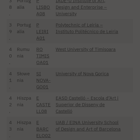
3
Portug
P
IADE-U Institute of Art,
8
alia
LISBO
Design and Enterprise –
.
A08
University
3
Portug
P
Polytechnic of Leiria –
9
alia
LEIRI
Instituto Politécnico de Leiria
.
A01
4
Rumu
RO
West University of Timisoara
0
nia
TIMIS
.
OA01
4
Słowe
SI
University of Nova Gorica
1
nia
NOVA-
.
GO01
4
Hiszpa
E
EASD Castelló – Escola d’Art i
2
nia
CASTE
Superior de Disseny de
.
LL08
Castelló
4
Hiszpa
E
UAB / EINA University School
3
nia
BARC
of Design and Art of Barcelona
.
ELO02