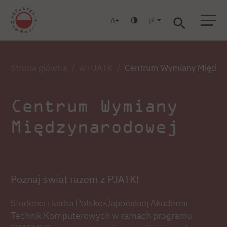
pl
A
Warszawa
Gdańsk
Liceum
Studia podyplomowe
Studia MBA
Zaloguj się
Strona główna
w PJATK
Centrum Wymiany Między
Centrum Wymiany
Międzynarodowej
Poznaj świat razem z PJATK!
Studenci i kadra Polsko-Japońskiej Akademii
Technik Komputerowych w ramach programu