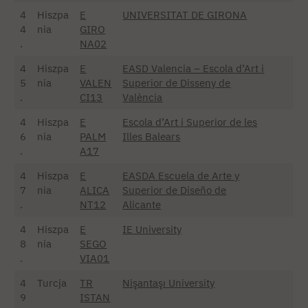
4
Hiszpa
E
UNIVERSITAT DE GIRONA
4
nia
GIRO
.
NA02
4
Hiszpa
E
EASD Valencia – Escola d’Art i
5
nia
VALEN
Superior de Disseny de
.
CI13
València
4
Hiszpa
E
Escola d’Art i Superior de les
6
nia
PALM
Illes Balears
.
A17
4
Hiszpa
E
EASDA Escuela de Arte y
7
nia
ALICA
Superior de Diseño de
.
NT12
Alicante
4
Hiszpa
E
IE University
8
nia
SEGO
.
VIA01
4
Turcja
TR
Nişantaşı University
9
ISTAN