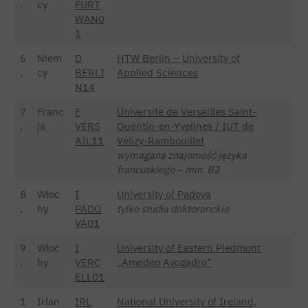
.
cy
FURT
WAN0
1
6
Niem
D
HTW Berlin – University of
.
cy
BERLI
Applied Sciences
N14
7
Franc
F
Universite de Versailles Saint-
.
ja
VERS
Quentin-en-Yvelines / IUT de
AIL11
Vélizy-Rambouillet
wymagana znajomość języka
francuskiego – min. B2
8
Włoc
I
University of Padova
.
hy
PADO
tylko studia doktoranckie
VA01
9
Włoc
I
University of Eastern Piedmont
.
hy
VERC
„Amedeo Avogadro”
ELL01
1
Irlan
IRL
National University of Ireland,