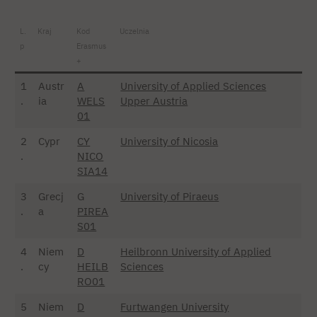
L.
Kraj
Kod
Uczelnia
p
Erasmus
+
1
Austr
A
University of Applied Sciences
.
ia
WELS
Upper Austria
01
2
Cypr
CY
University of Nicosia
.
NICO
SIA14
3
Grecj
G
University of Piraeus
.
a
PIREA
S01
4
Niem
D
Heilbronn University of Applied
.
cy
HEILB
Sciences
RO01
5
Niem
D
Furtwangen University