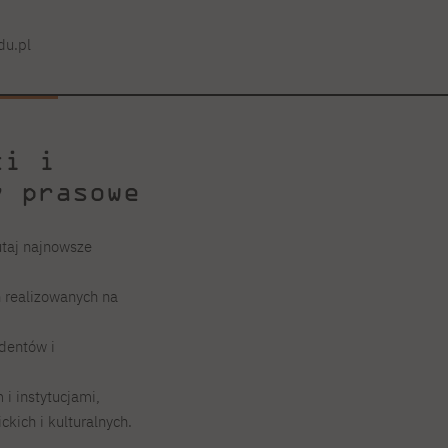
du.pl
ci i
y prasowe
utaj najnowsze
h realizowanych na
dentów i
i instytucjami,
kich i kulturalnych.