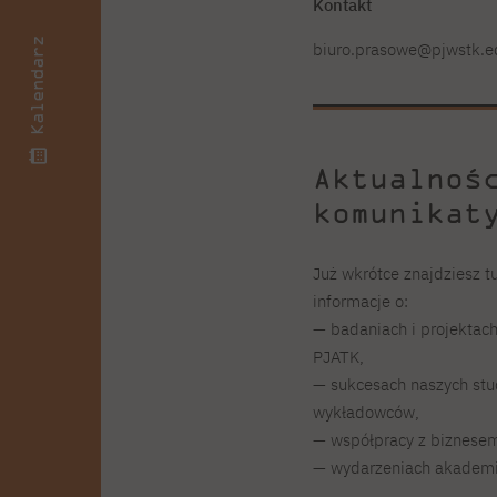
Kontakt
Kalendarz
biuro.prasowe@pjwstk.e
Aktualnoś
komunikat
Już wkrótce znajdziesz t
informacje o:
— badaniach i projektac
PJATK,
— sukcesach naszych stu
wykładowców,
— współpracy z biznesem 
— wydarzeniach akademic