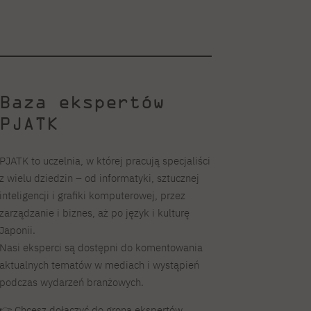
Baza ekspertów
PJATK
PJATK to uczelnia, w której pracują specjaliści
z wielu dziedzin – od informatyki, sztucznej
inteligencji i grafiki komputerowej, przez
zarządzanie i biznes, aż po język i kulturę
Japonii.
Nasi eksperci są dostępni do komentowania
aktualnych tematów w mediach i wystąpień
podczas wydarzeń branżowych.
👉 Chcesz dołączyć do grona ekspertów