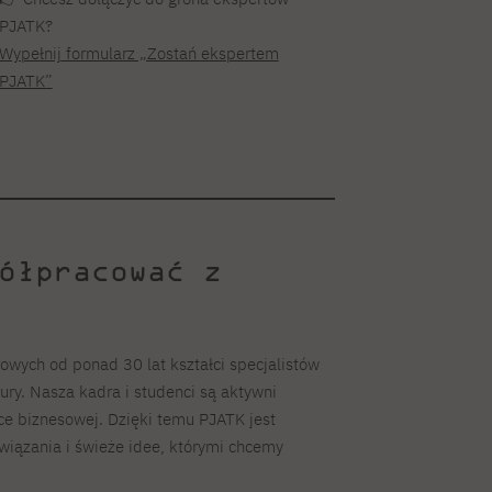
PJATK?
Wypełnij formularz „Zostań ekspertem
PJATK”
ółpracować z
ych od ponad 30 lat kształci specjalistów
tury. Nasza kadra i studenci są aktywni
e biznesowej. Dzięki temu PJATK jest
iązania i świeże idee, którymi chcemy