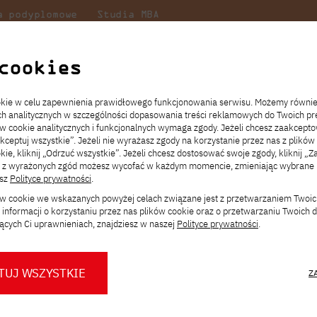
a podyplomowe
Studia MBA
Badania
Dla
Dl
lni
w PJATK
naukowe
studenta
pr
cookies
Prasowe PJATK
ookie w celu zapewnienia prawidłowego funkcjonowania serwisu. Możemy równi
ach analitycznych w szczególności dopasowania treści reklamowych do Twoich pre
ie
ch
ickiego
Transfer z innej uczelni
Studia stacjonarne I st. PL
Wymiana z Japonią
JICA
Opłaty za studia
Studia stacjonarne I st. EN
Erasmus+
Wirtualna Polska
ów cookie analitycznych i funkcjonalnych wymaga zgody. Jeżeli chcesz zaakcepto
ia.
rz
,
Redukcja czesnego
Studia stacjonarne II st. PL
Uczelnie partnerskie
Orange Polska
Stypendia
Studia stacjonarne II st. EN
Dla studentów
akceptuj wszystkie”. Jeżeli nie wyrażasz zgody na korzystanie przez nas z plików
a
ektach,
ałaniami
kie, kliknij „Odrzuć wszystkie”. Jeżeli chcesz dostosować swoje zgody, kliknij „Z
Dni otwarte PJATK
Studia niestacjonarne I st. PL
Mobilność kadry
Wirtualny spacer po uczelni
Studia niestacjonarne II st. PL
Staże w Japonii
ą z wyrażonych zgód możesz wycofać w każdym momencie, zmieniając wybrane u
Kalendarium wydarzeń
Studia niestacjonarne blended
Kontakt
Rozkład roku akademickiego
Studia niestacjonarne blended
esz
Polityce prywatności
.
Prasowym
rekrutacyjnych
learning * I st. PL
learning * I st. EN
ków cookie we wskazanych powyżej celach związane jest z przetwarzaniem Twoi
Konsultacje teczek SNM
Studia niestacjonarne blended
Kontakt
informacji o korzystaniu przez nas plików cookie oraz o przetwarzaniu Twoich
* Z wykorzystaniem metod i technik
learning * II st. PL
ących Ci uprawnieniach, znajdziesz w naszej
Polityce prywatności
.
kształcenia na odległość
pońskiej Akademii
TUJ WSZYSTKIE
Z
est centralnym
O nas
O Biurze Prasowym
Organy
Press pack
iów, instytucji i
Dla nowych studentów
Spotkania tematyczne z PJATK
Komisje
Aktualności i komunikaty
Delegaci
Baza ekspertów PJATK