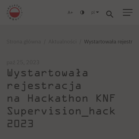
pl
A
Warszawa
Gdańsk
Liceum
Studia podyplomowe
Studia MBA
Zaloguj się
Strona główna
Aktualności
Wystartowała rejestra
paź 25, 2023
Wystartowała
rejestracja
na Hackathon KNF
Supervision_hack
2023