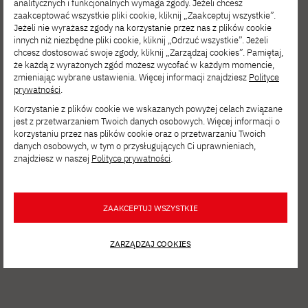
analitycznych i funkcjonalnych wymaga zgody. Jeżeli chcesz
zaakceptować wszystkie pliki cookie, kliknij „Zaakceptuj wszystkie”.
Jeżeli nie wyrażasz zgody na korzystanie przez nas z plików cookie
innych niż niezbędne pliki cookie, kliknij „Odrzuć wszystkie”. Jeżeli
SIE 06, 2026
chcesz dostosować swoje zgody, kliknij „Zarządzaj cookies”. Pamiętaj,
że każdą z wyrażonych zgód możesz wycofać w każdym momencie,
Film Spring Open – zgłoś się
zmieniając wybrane ustawienia. Więcej informacji znajdziesz
Polityce
na interdyscyplinarne warsztaty filmowe!
prywatności
.
Korzystanie z plików cookie we wskazanych powyżej celach związane
jest z przetwarzaniem Twoich danych osobowych. Więcej informacji o
korzystaniu przez nas plików cookie oraz o przetwarzaniu Twoich
danych osobowych, w tym o przysługujących Ci uprawnieniach,
znajdziesz w naszej
Polityce prywatności
.
ZAAKCEPTUJ WSZYSTKIE
ZARZĄDZAJ COOKIES