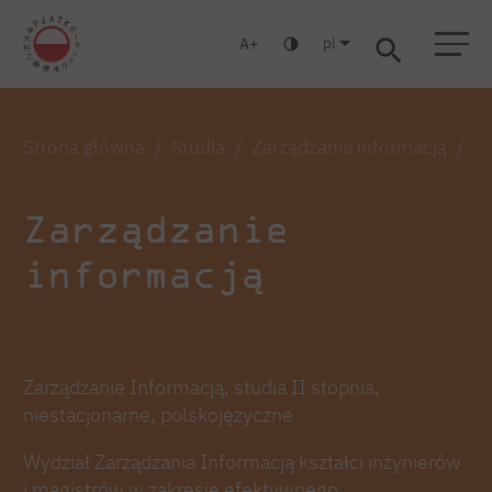
pl
A
Warszawa
Gdańsk
Liceum
Studia podyplomowe
Studia MBA
Zaloguj się
Strona główna
Studia
Zarządzanie informacją
Za
Zarządzanie
informacją
Zarządzanie Informacją, studia II stopnia,
niestacjonarne, polskojęzyczne
Wydział Zarządzania Informacją kształci inżynierów
i magistrów w zakresie efektywnego