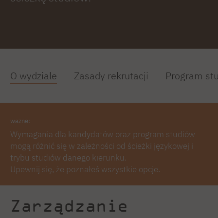
O wydziale
Zasady rekrutacji
Program st
ważne:
Wymagania dla kandydatów oraz program studiów
mogą różnić się w zależności od ścieżki językowej i
trybu studiów danego kierunku.
Upewnij się, że poznałeś wszystkie opcje.
Zarządzanie