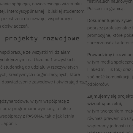
festiwalach naukowych,
wanie spójnego, nowoczesnego wizerunku
Polsce i za granicą.
ej, interdyscyplinarnej i bliskiej studentom,
 przestrzeni do rozwoju, współpracy i
Dokumentujemy życie 
h doświadczeń.
poprzez profesjonalne f
promocyjne, które pok
i projekty rozwojowe
społeczność akademick
współpracuje ze wszystkimi działami
Prowadzimy i rozwijamy
ydaktycznymi na Uczelni. I wszystkich
w tym media społeczno
ć studencką do udziału w rzeczywistych
LinkedIn, TikTok) ora
ch, kreatywnych i organizacyjnych, które
spójność komunikacji, 
e doświadczenie zawodowe i otwierają drogę
odbiorców.
Zajmujemy się projekt
iędzynarodowe, w tym współpracę z
wizualną uczelni,
i oraz programami wymiany, a także
w tym tworzeniem mate
współpracy z PASONA, takie jak letnia
również prawem do uży
 Japonii.
wspieramy jednostki uc