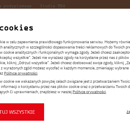
a podyplomowe
Studia MBA
Badania
Dla
Dl
lni
w PJATK
naukowe
studenta
pr
cookies
romocji
ookie w celu zapewnienia prawidłowego funkcjonowania serwisu. Możemy równi
ach analitycznych w szczególności dopasowania treści reklamowych do Twoich pre
ie
ch
ickiego
Transfer z innej uczelni
Studia stacjonarne I st. PL
Wymiana z Japonią
JICA
Opłaty za studia
Studia stacjonarne I st. EN
Erasmus+
Wirtualna Polska
ów cookie analitycznych i funkcjonalnych wymaga zgody. Jeżeli chcesz zaakcepto
ia.
rz
,
Redukcja czesnego
Studia stacjonarne II st. PL
Uczelnie partnerskie
Orange Polska
Stypendia
Studia stacjonarne II st. EN
Dla studentów
akceptuj wszystkie”. Jeżeli nie wyrażasz zgody na korzystanie przez nas z plików
a
ektach,
ałaniami
kie, kliknij „Odrzuć wszystkie”. Jeżeli chcesz dostosować swoje zgody, kliknij „Z
Dni otwarte PJATK
Studia niestacjonarne I st. PL
Mobilność kadry
Wirtualny spacer po uczelni
Studia niestacjonarne II st. PL
Staże w Japonii
cji
ą z wyrażonych zgód możesz wycofać w każdym momencie, zmieniając wybrane u
Kalendarium wydarzeń
Studia niestacjonarne blended
Kontakt
Rozkład roku akademickiego
Studia niestacjonarne blended
esz
Polityce prywatności
.
rekrutacyjnych
learning * I st. PL
learning * I st. EN
ków cookie we wskazanych powyżej celach związane jest z przetwarzaniem Twoi
Konsultacje teczek SNM
Studia niestacjonarne blended
Kontakt
informacji o korzystaniu przez nas plików cookie oraz o przetwarzaniu Twoich
* Z wykorzystaniem metod i technik
learning * II st. PL
ących Ci uprawnieniach, znajdziesz w naszej
Polityce prywatności
.
kształcenia na odległość
owaniem wizerunku Polsko-
omputerowych w wewnątrz i na
TUJ WSZYSTKIE
mocji PJATK pracują młode osoby,
Z
nuje na kampusie. Może niektórych
O nas
O Biurze Prasowym
Organy
Press pack
Dla nowych studentów
Spotkania tematyczne z PJATK
 m.in. absolwentki i studenci
Komisje
Aktualności i komunikaty
Delegaci
Baza ekspertów PJATK