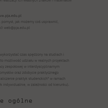
w realizacji ich własnych znaków i materiałów
ww.pja.edu.pl
k pomysł, jak możemy coś usprawnić,
ać! web@pja.edu.pl
wykorzystać czas spędzony na studiach i
o możliwość udziału w realnych projektach
racy zespołowej w interdyscyplinarnym
 pomysłów oraz zdobycie praktycznego
aliczenie praktyk studenckich* w ramach
k indywidualnie, w zależności od kierunku).
e ogólne