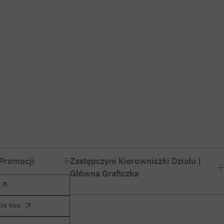
 Promocji
Zastępczyni Kierowniczki Działu |
Główna Graficzka
004 966