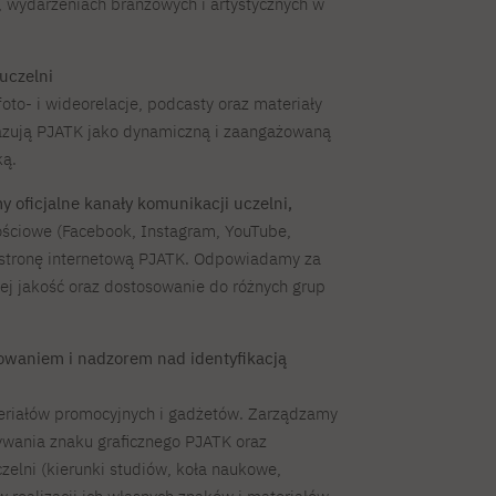
 wydarzeniach branżowych i artystycznych w
uczelni
oto- i wideorelacje, podcasty oraz materiały
azują PJATK jako dynamiczną i zaangażowaną
ą.
 oficjalne kanały komunikacji uczelni,
ściowe (Facebook, Instagram, YouTube,
z stronę internetową PJATK. Odpowiadamy za
jej jakość oraz dostosowanie do różnych grup
owaniem i nadzorem nad identyfikacją
riałów promocyjnych i gadżetów. Zarządzamy
wania znaku graficznego PJATK oraz
zelni (kierunki studiów, koła naukowe,