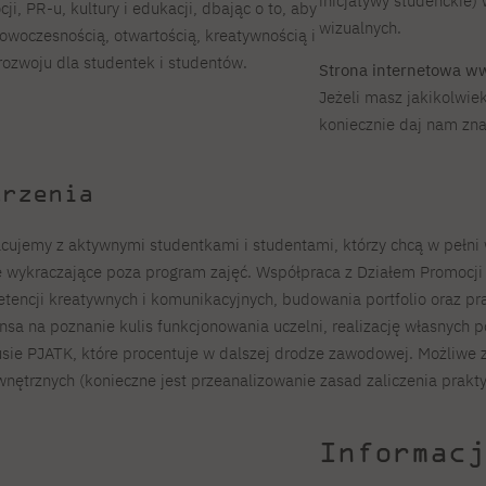
inicjatywy studenckie) 
i, PR-u, kultury i edukacji, dbając o to, aby
wizualnych.
owoczesnością, otwartością, kreatywnością i
ozwoju dla studentek i studentów.
Strona internetowa w
Jeżeli masz jakikolwie
koniecznie daj nam zn
arzenia
cujemy z aktywnymi studentkami i studentami, którzy chcą w pełni 
wykraczające poza program zajęć. Współpraca z Działem Promocji t
etencji kreatywnych i komunikacyjnych, budowania portfolio oraz p
nsa na poznanie kulis funkcjonowania uczelni, realizację własnych
ie PJATK, które procentuje w dalszej drodze zawodowej. Możliwe z
wnętrznych (konieczne jest przeanalizowanie zasad zaliczenia prakty
Informacj