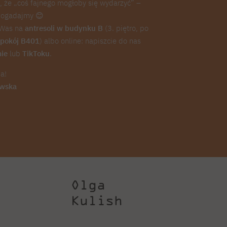
e, że „coś fajnego mogłoby się wydarzyć” –
 pogadajmy 😊
 Was na
antresoli w budynku B
(3. piętro, po
–
pokój B401
) albo online: napiszcie do nas
mie
lub
TikToku
.
a!
ewska
Olga
Kulish