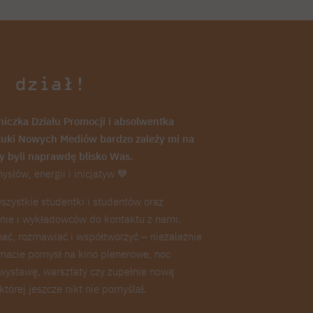
j dział!
iczka Działu Promocji i absolwentka
tuki Nowych Mediów bardzo zależy mi na
y byli naprawdę blisko Was.
słów, energii i inicjatyw 💙
zystkie studentki i studentów oraz
ie i wykładowców do kontaktu z nami.
ać, rozmawiać i współtworzyć – niezależnie
 macie pomysł na kino plenerowe, noc
ystawę, warsztaty czy zupełnie nową
 której jeszcze nikt nie pomyślał.