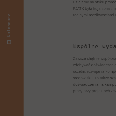
Działamy na styku promocj
PJATK była kojarzona z n
realnymi możliwościami r
Kalendarz
Wspólne wyd
Zawsze chętnie współpra
zdobywać doświadczenie 
uczelni, rozwijania komp
środowisku. To także sza
doświadczenia na kampus
pracy przy projektach ze