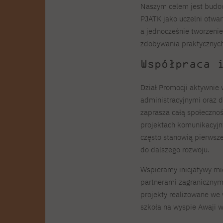
Naszym celem jest budo
PJATK jako uczelni otwart
a jednocześnie tworzenie
zdobywania praktycznyc
Współpraca 
Dział Promocji aktywnie 
administracyjnymi oraz d
zaprasza całą społecznoś
projektach komunikacyjny
często stanowią pierwsz
do dalszego rozwoju.
Wspieramy inicjatywy m
partnerami zagranicznym
projekty realizowane we 
szkoła na wyspie Awaji w