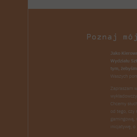
Poznaj mó
Jako Kierown
Wydziału Sz
tym, żebyśm
Waszych pomy
Zapraszam ws
wykładowczyn
Chcemy słuch
od tego, czy
gamingową, w
inicjatywę, o