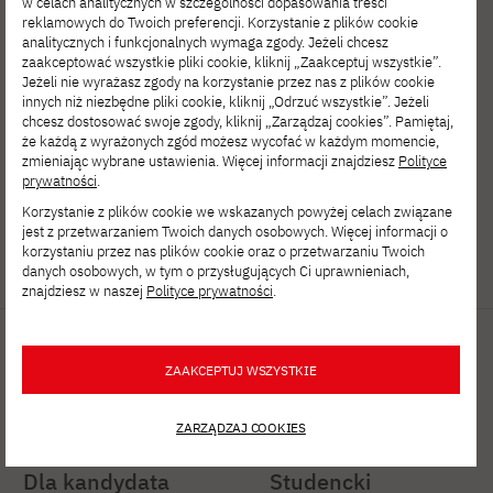
w celach analitycznych w szczególności dopasowania treści
reklamowych do Twoich preferencji. Korzystanie z plików cookie
Polsko-Japońska Akademia
analitycznych i funkcjonalnych wymaga zgody. Jeżeli chcesz
Technik Komputerowych
zaakceptować wszystkie pliki cookie, kliknij „Zaakceptuj wszystkie”.
Jeżeli nie wyrażasz zgody na korzystanie przez nas z plików cookie
ul. Koszykowa 86; 02-008 Warszawa
innych niż niezbędne pliki cookie, kliknij „Odrzuć wszystkie”. Jeżeli
chcesz dostosować swoje zgody, kliknij „Zarządzaj cookies”. Pamiętaj,
że każdą z wyrażonych zgód możesz wycofać w każdym momencie,
tel:
+48 22 58 44 500
zmieniając wybrane ustawienia. Więcej informacji znajdziesz
Polityce
fax:
+48 22 58 44 501
prywatności
.
Korzystanie z plików cookie we wskazanych powyżej celach związane
jest z przetwarzaniem Twoich danych osobowych. Więcej informacji o
pjatk@pja.edu.pl
korzystaniu przez nas plików cookie oraz o przetwarzaniu Twoich
zoom: pjatk
danych osobowych, w tym o przysługujących Ci uprawnieniach,
znajdziesz w naszej
Polityce prywatności
.
Na skróty
Ważne linki
ZAAKCEPTUJ WSZYSTKIE
Biuro Prasowe
Dziekanat
ZARZĄDZAJ COOKIES
PJATK
Samorząd
Dla kandydata
Studencki