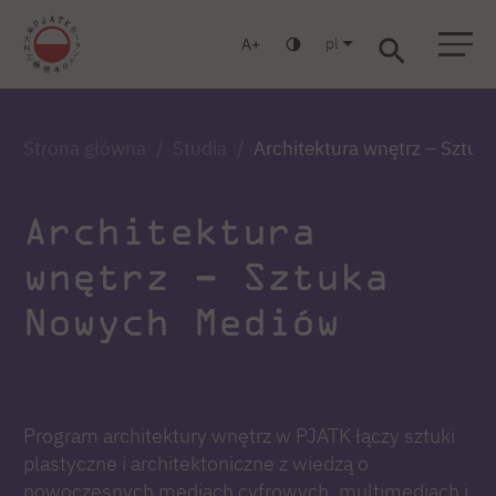
pl
A
Warszawa
Gdańsk
Liceum
Studia podyplomowe
Studia MBA
Zaloguj się
Strona główna
Studia
Architektura wnętrz – Sztu
Architektura
wnętrz – Sztuka
Nowych Mediów
Program architektury wnętrz w PJATK łączy sztuki
plastyczne i architektoniczne z wiedzą o
nowoczesnych mediach cyfrowych, multimediach i