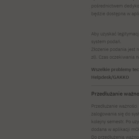
pośrednictwem dedyko
będzie dostępna w apl
Aby uzyskać legitymację
system podań.
Złożenie podania jest 
zł). Czas oczekiwania 
Wszelkie problemy tec
Helpdesk/GAKKO
Przedłużanie ważno
Przedłużanie ważności 
zalogowania się do sy
kolejny semestr. Po u
dodana w aplikacji mO
Do przedłużenia ważno