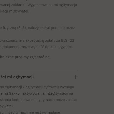
wanej zakładki. Wygenerowana mLegitymacja
ikacji mObywatel.
 fizyczną (ELS), należy złożyć podanie przez
równoznaczne z akceptacją opłaty za ELS (22
na dokument może wynieść do kilku tygodni.
hniczne prosimy zgłaszać na
ści mLegitymacji
mLegitymacji (legitymacji cyfrowej) wymaga
stemu Gakko i aktywowania mLegitymacji na
zyskaniu kodu nowa mLegitymacja może zostać
bywatel.
ści mLegitymacji nie jest wymagane