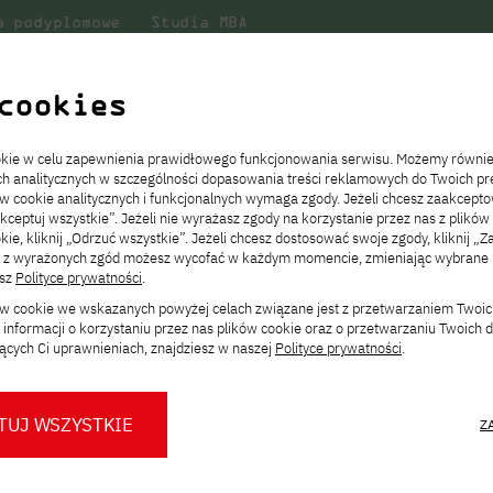
a podyplomowe
Studia MBA
Badania
Dla
Dl
lni
w PJATK
naukowe
studenta
pr
cookies
ookie w celu zapewnienia prawidłowego funkcjonowania serwisu. Możemy równi
ach analitycznych w szczególności dopasowania treści reklamowych do Twoich pre
ie
ch
ickiego
Transfer z innej uczelni
Studia stacjonarne I st. PL
Wymiana z Japonią
JICA
Opłaty za studia
Studia stacjonarne I st. EN
Erasmus+
Wirtualna Polska
ów cookie analitycznych i funkcjonalnych wymaga zgody. Jeżeli chcesz zaakcepto
ia.
rz
,
Redukcja czesnego
Studia stacjonarne II st. PL
Uczelnie partnerskie
Orange Polska
Stypendia
Studia stacjonarne II st. EN
Dla studentów
akceptuj wszystkie”. Jeżeli nie wyrażasz zgody na korzystanie przez nas z plików
a
ektach,
ałaniami
kie, kliknij „Odrzuć wszystkie”. Jeżeli chcesz dostosować swoje zgody, kliknij „Z
Dni otwarte PJATK
Studia niestacjonarne I st. PL
Mobilność kadry
Wirtualny spacer po uczelni
Studia niestacjonarne II st. PL
Staże w Japonii
a
ą z wyrażonych zgód możesz wycofać w każdym momencie, zmieniając wybrane u
Kalendarium wydarzeń
Studia niestacjonarne blended
Kontakt
Rozkład roku akademickiego
Studia niestacjonarne blended
esz
Polityce prywatności
.
rekrutacyjnych
learning * I st. PL
learning * I st. EN
ków cookie we wskazanych powyżej celach związane jest z przetwarzaniem Twoi
Konsultacje teczek SNM
Studia niestacjonarne blended
Kontakt
informacji o korzystaniu przez nas plików cookie oraz o przetwarzaniu Twoich
* Z wykorzystaniem metod i technik
learning * II st. PL
 dostęp
ących Ci uprawnieniach, znajdziesz w naszej
Polityce prywatności
.
kształcenia na odległość
Zaloguj się
TUJ WSZYSTKIE
Z
Gakko
O nas
O Biurze Prasowym
Organy
Press pack
Dla nowych studentów
Spotkania tematyczne z PJATK
Komisje
Aktualności i komunikaty
Delegaci
Baza ekspertów PJATK