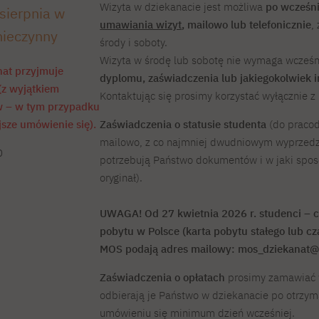
Wizyta w dziekanacie jest możliwa
po wcześn
sierpnia w
umawiania wizyt
, mailowo lub telefonicznie
,
nieczynny
środy i soboty.
Wizyta w środę lub sobotę nie wymaga wcześn
nat przyjmuje
dyplomu, zaświadczenia lub jakiegokolwiek
(z wyjątkiem
Kontaktując się prosimy korzystać wyłącznie z 
w – w tym przypadku
Zaświadczenia o statusie studenta
(do pracod
jsze umówienie się).
mailowo, z co najmniej dwudniowym wyprzedz
0
potrzebują Państwo dokumentów i w jaki sposó
oryginał).
UWAGA! Od 27 kwietnia 2026 r. studenci – cu
pobytu w Polsce
(karta pobytu stałego lub c
MOS podają adres mailowy: mos_dziekanat@p
Zaświadczenia o opłatach
prosimy zamawiać 
odbierają je Państwo w dziekanacie po otrzyman
umówieniu się minimum dzień wcześniej.