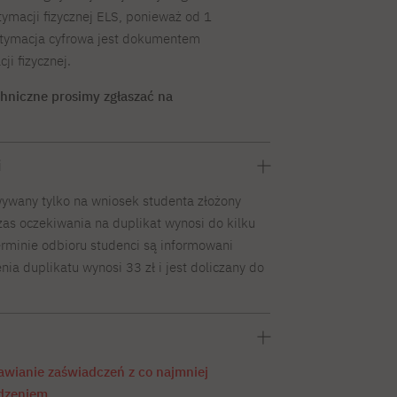
tymacji fizycznej ELS, ponieważ od 1
itymacja cyfrowa jest dokumentem
i fizycznej.
hniczne prosimy zgłaszać na
i
wywany tylko na wniosek studenta złożony
as oczekiwania na duplikat wynosi do kilku
terminie odbioru studenci są informowani
ia duplikatu wynosi 33 zł i jest doliczany do
wianie zaświadczeń z co najmniej
dzeniem.