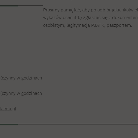
Prosimy pamiętać, aby po odbiór jakichkolwie
wykazów ocen itd.) zgłaszać się z dokument
osobistym, legitymacją PJATK, paszportem.
 (czynny w godzinach
 (czynny w godzinach
k.edu.pl