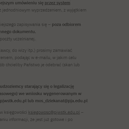
iejszym umówieniu się
przez system
 z jednodniowym wyprzedzeniem, z wyjątkiem
iejszego zapisywania się
– poza odbiorem
 innego dokumentu.
poczty uczelnianej.
awcy, do wizy itp.) prosimy zamawiać
eniem, podając w e-mailu, w jakim celu
b chcieliby Państwo je odebrać (skan lub
dzoziemcy starający się o legalizację
zasowego)
we wniosku wygenerowanym w
jwstk.edu.pl lub mos_dziekanat@pja.edu.pl
w księgowości
ksiegowosc@pjwstk.edu.pl
–
iu informacji, że jest już gotowe i po