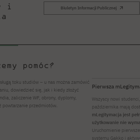
y i
Biuletyn Informacji Publicznej
ia
żemy pomóc?
bsługą toku studiów – u nas można zamówić
Pierwsza mLegitym
iu, dowiedzieć się, jak i kiedy złożyć
ndia, zaliczenie WF, obrony, dyplomy,
Wszyscy nowi studenci,
eż powtarzanie przedmiotów.
października mają dost
mLegitymacja jest pełn
użytkowanie nie wymag
Uruchomienie pierwsze
systemu Gakko i akty