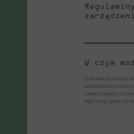
Regulamin
zarządzen
W czym mo
Dziekanat zajmuje się o
zaświadczenie o studiowan
podanie, zapytać o stype
legitymacje, grupy czy t