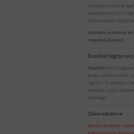
posiadanie ważnej legi
października 2025 leg
równoważnym legitymacj
Wszelkie problemy tec
Helpdesk/GAKKO
Duplikat legitymacj
Duplikat
jest przygoto
przez system podań. Cz
tygodni. O sposobie i 
mailowo. Koszt wyrobien
czesnego.
Zaświadczenia
Bardzo prosimy o zama
kilkudniowym wyprze