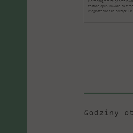
Harmonogram zajęć oraz lokal
zostaną opublikowane na stron
w ogłoszeniach na początku s
Godziny o