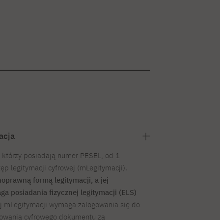
acja
 którzy posiadają numer PESEL, od 1
ęp legitymacji cyfrowej (mLegitymacji).
oprawną formą legitymacji, a jej
a posiadania fizycznej legitymacji (ELS)
j mLegitymacji wymaga zalogowania się do
wowania cyfrowego dokumentu za