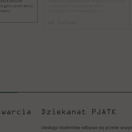
izacje placówek
zostaną opublikowane na stronie gakko.pjwstk.edu.pl
ie gakko.pjwstk.edu.pl
w ogłoszeniach na początku semestru.
emestru.
Koordynator WF PJATK jana@pja.edu.pl
10 lutego
twarcia
Dziekanat PJATK
Obsługa studentów odbywa się przede wszyst