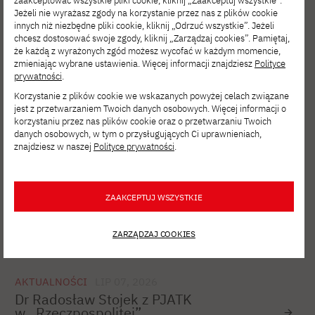
zaakceptować wszystkie pliki cookie, kliknij „Zaakceptuj wszystkie”.
Jeżeli nie wyrażasz zgody na korzystanie przez nas z plików cookie
DLA PRACOWNIKÓW
LIP 27, 2026
innych niż niezbędne pliki cookie, kliknij „Odrzuć wszystkie”. Jeżeli
Cyberbezpieczeństwo testem zarządów
chcesz dostosować swoje zgody, kliknij „Zarządzaj cookies”. Pamiętaj,
i jakości zarządzania
że każdą z wyrażonych zgód możesz wycofać w każdym momencie,
zmieniając wybrane ustawienia. Więcej informacji znajdziesz
Polityce
prywatności
.
Korzystanie z plików cookie we wskazanych powyżej celach związane
AKTUALNOŚCI
LIP 08, 2026
jest z przetwarzaniem Twoich danych osobowych. Więcej informacji o
korzystaniu przez nas plików cookie oraz o przetwarzaniu Twoich
ZTGK 2026 – sukces studentów
danych osobowych, w tym o przysługujących Ci uprawnieniach,
specjalizacji XR_Games PJATK
znajdziesz w naszej
Polityce prywatności
.
AKTUALNOŚCI
LIP 08, 2026
ZAAKCEPTUJ WSZYSTKIE
Weź udział w 18. edycji Konkursu
Młodych Mistrzów!
ZARZĄDZAJ COOKIES
AKTUALNOŚCI
LIP 07, 2026
Dr Radosław Stojek z PJATK
w „Rzeczpospolitej”