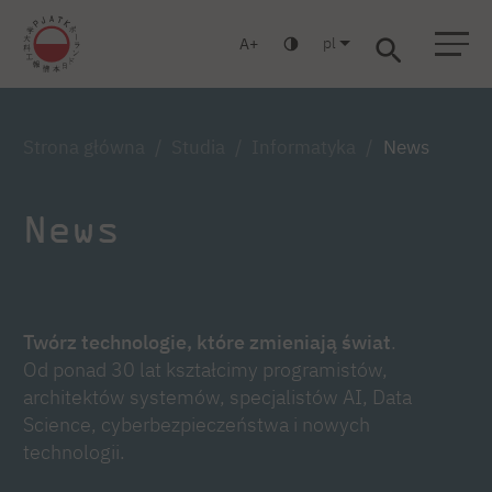
pl
A
Warszawa
Gdańsk
Liceum
Studia podyplomowe
Studia MBA
Zaloguj się
Strona główna
Studia
Informatyka
News
News
Twórz technologie, które zmieniają świat
.
Od ponad 30 lat kształcimy programistów,
architektów systemów, specjalistów AI, Data
Science, cyberbezpieczeństwa i nowych
technologii.