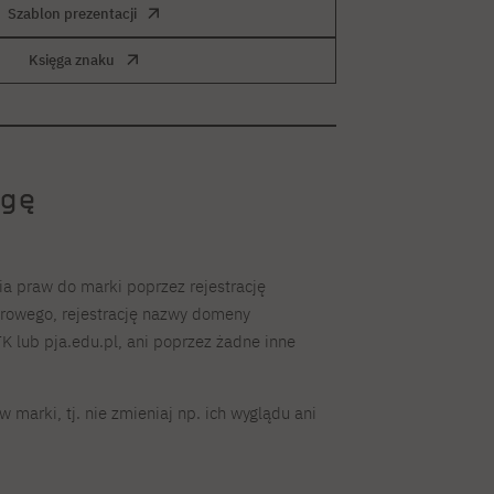
Szablon prezentacji
Księga znaku
gę
a praw do marki poprzez rejestrację
owego, rejestrację nazwy domeny
K lub pja.edu.pl, ani poprzez żadne inne
marki, tj. nie zmieniaj np. ich wyglądu ani