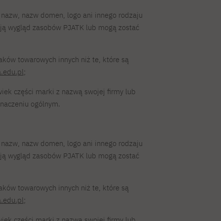
nazw, nazw domen, logo ani innego rodzaju
tują wygląd zasobów PJATK lub mogą zostać
aków towarowych innych niż te, które są
a.edu.pl
;
iek części marki z nazwą swojej firmy lub
znaczeniu ogólnym.
nazw, nazw domen, logo ani innego rodzaju
tują wygląd zasobów PJATK lub mogą zostać
aków towarowych innych niż te, które są
a.edu.pl
;
iek części marki z nazwą swojej firmy lub