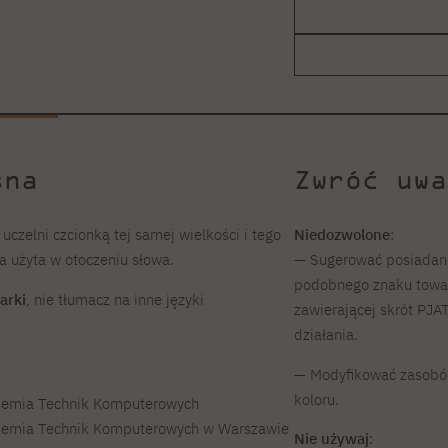
sna
Zwróć uwa
uczelni czcionką tej samej wielkości i tego
Niedozwolone
:
a użyta w otoczeniu słowa.
— Sugerować posiadani
podobnego znaku towar
arki
, nie tłumacz na inne języki
zawierającej skrót PJAT
działania.
— Modyfikować zasobów 
koloru.
demia Technik Komputerowych
demia Technik Komputerowych w Warszawie
Nie używaj
: