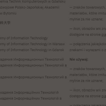
demia Technik Komputerowych w Gdańsku
zwojowe Polsko-Japońskiej Akademii
— znaków towarowych, 
 w Bytomiu
materiałów, które imi
mylnie za nie uznane;
工科大学
— ikon, obrazów ani zn
dostępne na stronie
pj
my of Information Technology
my of Information Technology in Warsaw
— połączenia jakiejkolw
my of Information Technology in Gdansk
znakami i wyrazami o 
кадемия Информационных Технологий
Nie używaj
:
кадемия Информационных Технологий в
— znaków towarowych, 
materiałów, które imi
кадемия Информационных Технологий в
mylnie za nie uznane;
— ikon, obrazów ani zn
кадемія Інформаційних Технологій
dostępne na stronie
pj
кадемія Інформаційних Технологій в
— połączenia jakiejkolw