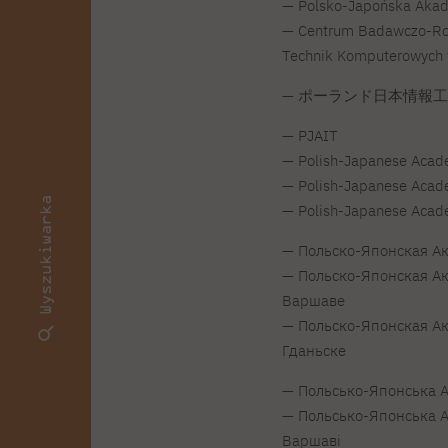
— Polsko-Japońska Aka
— Centrum Badawczo-Ro
Technik Komputerowych
— ポーランド日本情報
— PJAIT
— Polish-Japanese Acade
— Polish-Japanese Acade
Wyszukiwarka
— Polish-Japanese Acade
— Польско-Японская А
— Польско-Японская А
Варшаве
— Польско-Японская А
Гданьске
— Польсько-Японська А
— Польсько-Японська А
Варшаві