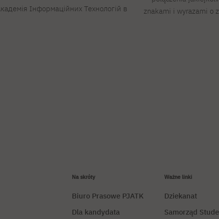
кадемія Інформаційних Технологій в
znakami i wyrazami o 
Na skróty
Ważne linki
Biuro Prasowe PJATK
Dziekanat
Dla kandydata
Samorząd Stude