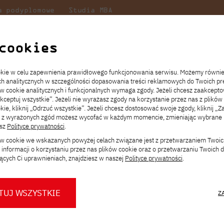
a podyplomowe
Studia MBA
Badania
Dla
Dl
lni
w PJATK
naukowe
studenta
pr
cookies
pack
ookie w celu zapewnienia prawidłowego funkcjonowania serwisu. Możemy równi
ach analitycznych w szczególności dopasowania treści reklamowych do Twoich pre
ie
ch
ickiego
Transfer z innej uczelni
Studia stacjonarne I st. PL
Wymiana z Japonią
JICA
Opłaty za studia
Studia stacjonarne I st. EN
Erasmus+
Wirtualna Polska
ów cookie analitycznych i funkcjonalnych wymaga zgody. Jeżeli chcesz zaakcepto
ia.
rz
,
Redukcja czesnego
Studia stacjonarne II st. PL
Uczelnie partnerskie
Orange Polska
Stypendia
Studia stacjonarne II st. EN
Dla studentów
akceptuj wszystkie”. Jeżeli nie wyrażasz zgody na korzystanie przez nas z plików
a
ektach,
ałaniami
kie, kliknij „Odrzuć wszystkie”. Jeżeli chcesz dostosować swoje zgody, kliknij „Z
Dni otwarte PJATK
Studia niestacjonarne I st. PL
Mobilność kadry
Wirtualny spacer po uczelni
Studia niestacjonarne II st. PL
Staże w Japonii
ą z wyrażonych zgód możesz wycofać w każdym momencie, zmieniając wybrane u
Kalendarium wydarzeń
Studia niestacjonarne blended
Kontakt
Rozkład roku akademickiego
Studia niestacjonarne blended
esz
Polityce prywatności
.
rekrutacyjnych
learning * I st. PL
learning * I st. EN
ków cookie we wskazanych powyżej celach związane jest z przetwarzaniem Twoi
Konsultacje teczek SNM
Studia niestacjonarne blended
Kontakt
informacji o korzystaniu przez nas plików cookie oraz o przetwarzaniu Twoich
* Z wykorzystaniem metod i technik
learning * II st. PL
ących Ci uprawnieniach, znajdziesz w naszej
Polityce prywatności
.
korzystania logo
kształcenia na odległość
JATK
TUJ WSZYSTKIE
Z
O nas
O Biurze Prasowym
Organy
Press pack
Dla nowych studentów
Spotkania tematyczne z PJATK
Komisje
Aktualności i komunikaty
Delegaci
Baza ekspertów PJATK