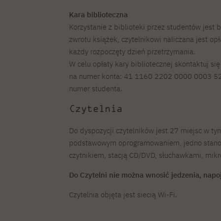
Kara biblioteczna
Korzystanie z biblioteki przez studentów jest
zwrotu książek, czytelnikowi naliczana jest op
każdy rozpoczęty dzień przetrzymania.
W celu opłaty kary bibliotecznej skontaktuj si
na numer konta: 41 1160 2202 0000 0003 5249
numer studenta.
Czytelnia
Do dyspozycji czytelników jest 27 miejsc w t
podstawowym oprogramowaniem, jedno stanow
czytnikiem, stacją CD/DVD, słuchawkami, mikr
Do Czytelni nie można wnosić jedzenia, napoj
Czytelnia objęta jest siecią Wi-Fi.