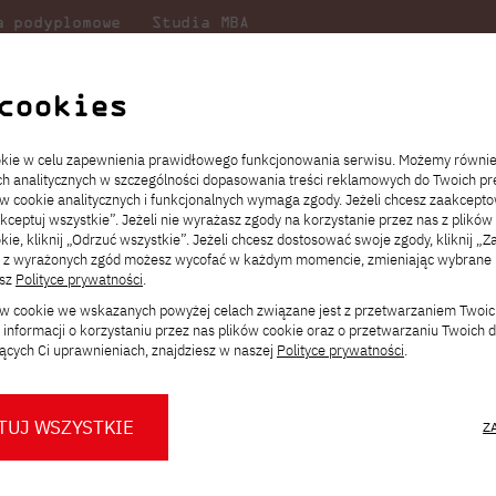
a podyplomowe
Studia MBA
Badania
Dla
Dl
lni
w PJATK
naukowe
studenta
pr
cookies
ookie w celu zapewnienia prawidłowego funkcjonowania serwisu. Możemy równi
ach analitycznych w szczególności dopasowania treści reklamowych do Twoich pre
ie
ch
ickiego
Transfer z innej uczelni
Studia stacjonarne I st. PL
Wymiana z Japonią
JICA
Opłaty za studia
Studia stacjonarne I st. EN
Erasmus+
Wirtualna Polska
ów cookie analitycznych i funkcjonalnych wymaga zgody. Jeżeli chcesz zaakcepto
ia.
rz
,
Redukcja czesnego
Studia stacjonarne II st. PL
Uczelnie partnerskie
Orange Polska
Stypendia
Studia stacjonarne II st. EN
Dla studentów
akceptuj wszystkie”. Jeżeli nie wyrażasz zgody na korzystanie przez nas z plików
a
ektach,
ałaniami
kie, kliknij „Odrzuć wszystkie”. Jeżeli chcesz dostosować swoje zgody, kliknij „Z
Dni otwarte PJATK
Studia niestacjonarne I st. PL
Mobilność kadry
Wirtualny spacer po uczelni
Studia niestacjonarne II st. PL
Staże w Japonii
ą z wyrażonych zgód możesz wycofać w każdym momencie, zmieniając wybrane u
Kalendarium wydarzeń
Studia niestacjonarne blended
Kontakt
Rozkład roku akademickiego
Studia niestacjonarne blended
esz
Polityce prywatności
.
ików
Katalog online
Zasoby elektroniczne
Czasopisma
Niezbędnik młodego nauk
rekrutacyjnych
learning * I st. PL
learning * I st. EN
ków cookie we wskazanych powyżej celach związane jest z przetwarzaniem Twoi
Konsultacje teczek SNM
Studia niestacjonarne blended
Kontakt
informacji o korzystaniu przez nas plików cookie oraz o przetwarzaniu Twoich
* Z wykorzystaniem metod i technik
learning * II st. PL
ących Ci uprawnieniach, znajdziesz w naszej
Polityce prywatności
.
kształcenia na odległość
a PJATK
TUJ WSZYSTKIE
Z
O nas
O Biurze Prasowym
Organy
Press pack
dla wszystkich studentów, pracowników PJATK, jak również dla osób 
Dla nowych studentów
Spotkania tematyczne z PJATK
Komisje
Aktualności i komunikaty
Delegaci
Baza ekspertów PJATK
ącznie na miejscu w czytelni.