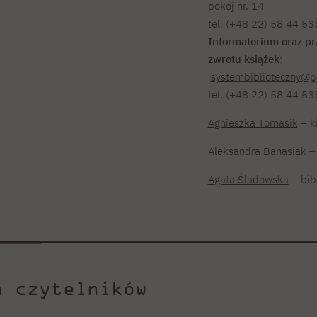
pokój nr. 14
tel. (+48 22) 58 44 5
Informatorium oraz pr
zwrotu książek
:
systembiblioteczny@pj
tel. (+48 22) 58 44 53
Agnieszka Tomasik
– k
Aleksandra Banasiak
– 
Agata Śladowska
– bib
h czytelników