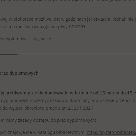
ej w bibliotece możliwe jest w godzinach jej otwarcia, jednak nie
 nie ma możliwości nagrania płyty CD/DVD.
acy dyplomowej
– wytyczne.
 prac dyplomowych
acją archiwum prac dyplomowych
,
w terminie od 15 marca do 15 
c dyplomowych może być czasowo utrudniony, a w okresie przenosin
e do wglądu obronione prace z lat 2023 i 2024.
pominamy zasady dostępu do prac dyplomowych:
ch znajduje się w katalogu bibliotecznym:
https://system-bibliote