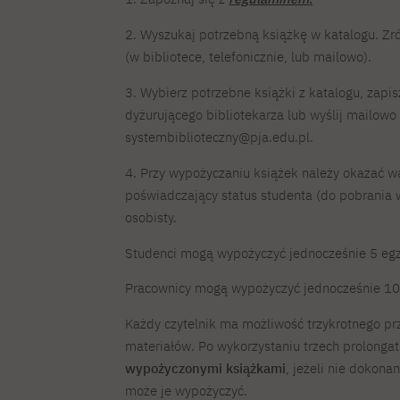
2. Wyszukaj potrzebną książkę w katalogu. Zró
(w bibliotece, telefonicznie, lub mailowo).
3. Wybierz potrzebne książki z katalogu, zapi
dyżurującego bibliotekarza lub wyślij mailow
systembiblioteczny@pja.edu.pl.
4. Przy wypożyczaniu książek należy okazać 
poświadczający status studenta (do pobrania
osobisty.
Studenci mogą wypożyczyć jednocześnie 5 egz
Pracownicy mogą wypożyczyć jednocześnie 10 
Każdy czytelnik ma możliwość trzykrotnego p
materiałów. Po wykorzystaniu trzech prolonga
wypożyczonymi książkami
, jeżeli nie dokona
może je wypożyczyć.