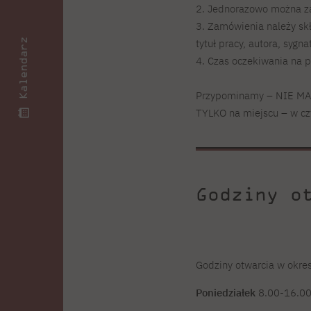
2. Jednorazowo można z
3. Zamówienia należy sk
tytuł pracy, autora, sygna
Kalendarz
4. Czas oczekiwania na 
Przypominamy – NIE MA 
TYLKO na miejscu – w czy
Godziny o
Godziny otwarcia w okre
Poniedziałek
8.00-16.0