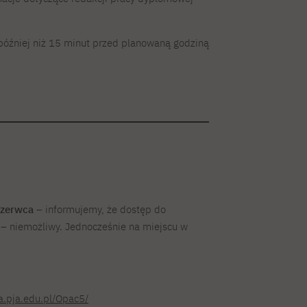
 później niż 15 minut przed planowaną godziną
czerwca
– informujemy, że dostęp do
 – niemożliwy. Jednocześnie na miejscu w
ka.pja.edu.pl/Opac5/