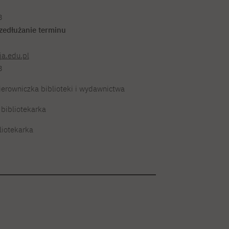
33
zedłużanie terminu
a.edu.pl
3
ierowniczka biblioteki i wydawnictwa
bibliotekarka
liotekarka