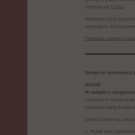
znajdują się
TUTAJ.
Składanie pracy dyplomow
zamknięcia. W bibliotece
Procedura utajnienia pr
Dostęp do obronionych
WAŻNE
W związku z reorganiz
konkretnych tytułów pra
bibliotece będą dostępn
Drodzy Czytelnicy, przy
1. Wykaz prac dyplomowy