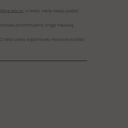
y@pja.edu.pl
, w treści maila należy podać:
plomowej poinformujemy droga mailową.
 treści pracy dyplomowej można skorzystać