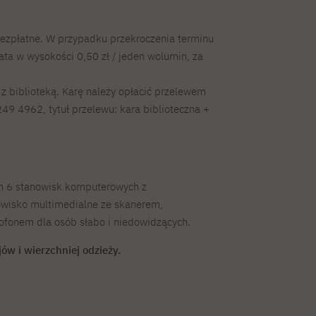
 bezpłatne. W przypadku przekroczenia terminu
łata w wysokości 0,50 zł / jeden wolumin, za
ę z biblioteką. Karę należy opłacić przelewem
 4962, tytuł przelewu: kara biblioteczna +
ym 6 stanowisk komputerowych z
isko multimedialne ze skanerem,
ofonem dla osób słabo i niedowidzących.
ów i wierzchniej odzieży.