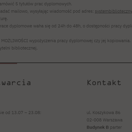
amówić 5 tytułów prac dyplomowych.
ładać mailowo, wysyłając wiadomość pod adres:
systembiblioteczn
turę.
prace dyplomowe waha się od 24h do 48h, o dostępności pracy dy
MOŻLIWOŚCI wypożyczenia pracy dyplomowej czy jej kopiowania. Z
telni bibliotecznej.
twarcia
Kontakt
sie od 13.07 – 23.08:
ul. Koszykowa 86
02-008 Warszawa
0
Budynek B
parter