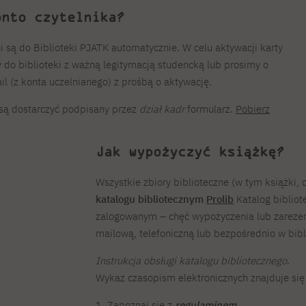
onto czytelnika?
 są do Biblioteki PJATK automatycznie. W celu aktywacji karty
 do biblioteki z ważną legitymacją studencką lub prosimy o
 (z konta uczelnianego) z prośbą o aktywację.
są dostarczyć podpisany przez
dział kadr
formularz.
Pobierz
Jak wypożyczyć książkę?
Wszystkie zbiory biblioteczne (w tym książki
katalogu bibliotecznym
Prolib
Katalog biblio
zalogowanym – chęć wypożyczenia lub zareze
mailową, telefoniczną lub bezpośrednio w bibl
Instrukcja obsługi katalogu bibliotecznego
.
Wykaz czasopism elektronicznych znajduje si
1. Zapoznaj się z
regulaminem
.