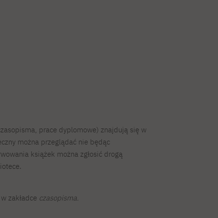
, czasopisma, prace dyplomowe) znajdują się w
teczny można przeglądać nie będąc
rwowania książek można zgłosić drogą
iotece.
ę w zakładce
czasopisma.