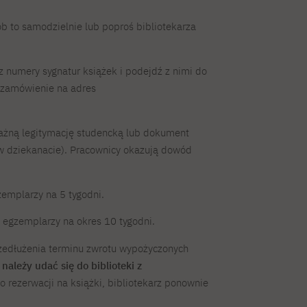
b to samodzielnie lub poproś bibliotekarza
sz numery sygnatur książek i podejdź z nimi do
o zamówienie na adres
ważną legitymację studencką lub dokument
 w dziekanacie). Pracownicy okazują dowód
emplarzy na 5 tygodni.
egzemplarzy na okres 10 tygodni.
rzedłużenia terminu zwrotu wypożyczonych
t
należy udać się do biblioteki z
no rezerwacji na książki, bibliotekarz ponownie