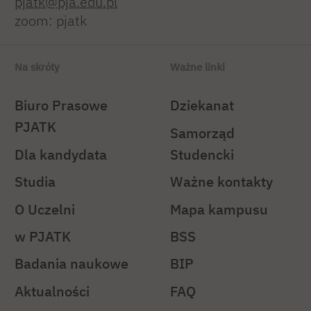
pjatk@pja.edu.pl
zoom: pjatk
Na skróty
Ważne linki
Biuro Prasowe
Dziekanat
PJATK
Samorząd
Dla kandydata
Studencki
Studia
Ważne kontakty
O Uczelni
Mapa kampusu
w PJATK
BSS
Badania naukowe
BIP
Aktualności
FAQ