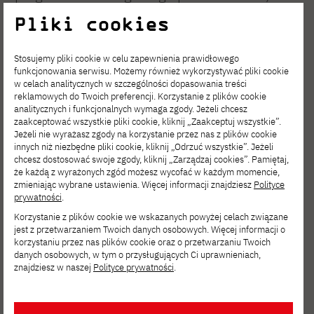
znajomością podstaw systemów baz danych
Pliki cookies
oraz predyspozycjami komunikacyjnymi i
zdolnością do pracy w zespole. Wskazana
Stosujemy pliki cookie w celu zapewnienia prawidłowego
funkcjonowania serwisu. Możemy również wykorzystywać pliki cookie
jest znajomość metod analizy i projektowania
w celach analitycznych w szczególności dopasowania treści
reklamowych do Twoich preferencji. Korzystanie z plików cookie
obiektowego, w tym języka UML.
analitycznych i funkcjonalnych wymaga zgody. Jeżeli chcesz
zaakceptować wszystkie pliki cookie, kliknij „Zaakceptuj wszystkie”.
Jeżeli nie wyrażasz zgody na korzystanie przez nas z plików cookie
Bazy Danych
innych niż niezbędne pliki cookie, kliknij „Odrzuć wszystkie”. Jeżeli
chcesz dostosować swoje zgody, kliknij „Zarządzaj cookies”. Pamiętaj,
że każdą z wyrażonych zgód możesz wycofać w każdym momencie,
Inżynieria oprogramowania
zmieniając wybrane ustawienia. Więcej informacji znajdziesz
Polityce
prywatności
.
Korzystanie z plików cookie we wskazanych powyżej celach związane
Programowanie aplikacji biznesowych
jest z przetwarzaniem Twoich danych osobowych. Więcej informacji o
korzystaniu przez nas plików cookie oraz o przetwarzaniu Twoich
danych osobowych, w tym o przysługujących Ci uprawnieniach,
znajdziesz w naszej
Zarządzanie projektami
Polityce prywatności
.
Kompetencje absolwenta