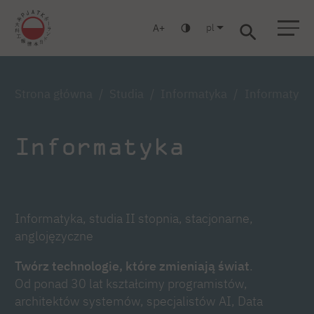
pl
A
Warszawa
Gdańsk
Liceum
Studia podyplomowe
Studia MBA
Zaloguj się
Strona główna
Studia
Informatyka
Informatyka,
Informatyka
Informatyka, studia II stopnia, stacjonarne,
anglojęzyczne
Twórz technologie, które zmieniają świat
.
Od ponad 30 lat kształcimy programistów,
architektów systemów, specjalistów AI, Data