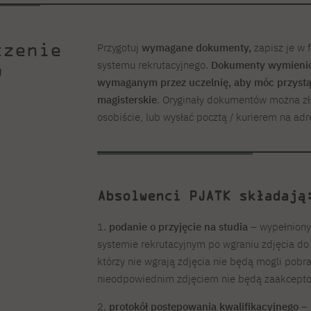
czenie
Przygotuj
wymagane dokumenty,
zapisz je w 
systemu rekrutacyjnego.
Dokumenty wymienio
w
wymaganym przez uczelnię, aby móc przystąp
magisterskie
.
Oryginały dokumentów można złoż
osobiście, lub wysłać pocztą / kurierem na adr
Absolwenci PJATK składają
1.
podanie o przyjęcie na studia
– wypełniony
systemie rekrutacyjnym po wgraniu zdjęcia d
którzy nie wgrają zdjęcia nie będą mogli pobr
nieodpowiednim zdjęciem nie będą zaakcept
2.
protokół postępowania kwalifikacyjnego
– 