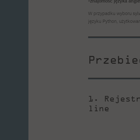
-znajomość języka angie
W przypadku wyboru syl
języku Python, użytkowa
Przebie
1. Rejest
line