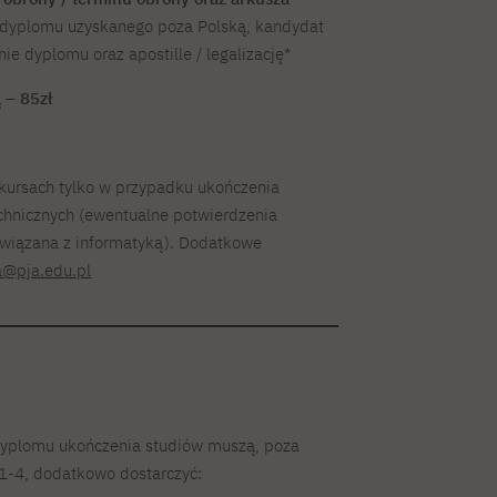
 dyplomu uzyskanego poza Polską, kandydat
ie dyplomu oraz apostille / legalizację*
 – 85zł
 kursach tylko w przypadku ukończenia
chnicznych (ewentualne potwierdzenia
związana z informatyką). Dodatkowe
a@pja.edu.pl
 dyplomu ukończenia studiów muszą, poza
-4, dodatkowo dostarczyć: