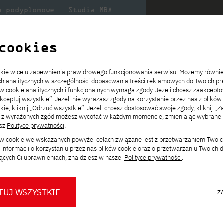
a podyplomowe
Studia MBA
Badania
Dla
Dl
lni
w PJATK
naukowe
studenta
pr
cookies
ookie w celu zapewnienia prawidłowego funkcjonowania serwisu. Możemy równi
narne, anglojęzyczne
ach analitycznych w szczególności dopasowania treści reklamowych do Twoich pre
ie
ch
ickiego
Transfer z innej uczelni
Studia stacjonarne I st. PL
Wymiana z Japonią
JICA
Opłaty za studia
Studia stacjonarne I st. EN
Erasmus+
Wirtualna Polska
ów cookie analitycznych i funkcjonalnych wymaga zgody. Jeżeli chcesz zaakcepto
ia.
rz
,
Redukcja czesnego
Studia stacjonarne II st. PL
Uczelnie partnerskie
Orange Polska
Stypendia
Studia stacjonarne II st. EN
Dla studentów
akceptuj wszystkie”. Jeżeli nie wyrażasz zgody na korzystanie przez nas z plików
a
ektach,
ałaniami
kie, kliknij „Odrzuć wszystkie”. Jeżeli chcesz dostosować swoje zgody, kliknij „Z
Dni otwarte PJATK
Studia niestacjonarne I st. PL
Mobilność kadry
Wirtualny spacer po uczelni
Studia niestacjonarne II st. PL
Staże w Japonii
ą z wyrażonych zgód możesz wycofać w każdym momencie, zmieniając wybrane u
Kalendarium wydarzeń
Studia niestacjonarne blended
Kontakt
Rozkład roku akademickiego
Studia niestacjonarne blended
esz
Polityce prywatności
.
rekrutacyjnych
learning * I st. PL
learning * I st. EN
Zmień
ków cookie we wskazanych powyżej celach związane jest z przetwarzaniem Twoi
Konsultacje teczek SNM
Studia niestacjonarne blended
Kontakt
ścieżkę studiów:
informacji o korzystaniu przez nas plików cookie oraz o przetwarzaniu Twoich
* Z wykorzystaniem metod i technik
learning * II st. PL
ących Ci uprawnieniach, znajdziesz w naszej
Polityce prywatności
.
kształcenia na odległość
stacjonarne, anglojęzyczne
TUJ WSZYSTKIE
Z
iat
.
O nas
O Biurze Prasowym
Organy
Press pack
w, architektów systemów, specjalistów AI,
Dla nowych studentów
Spotkania tematyczne z PJATK
Komisje
Aktualności i komunikaty
Delegaci
Baza ekspertów PJATK
owych technologii.