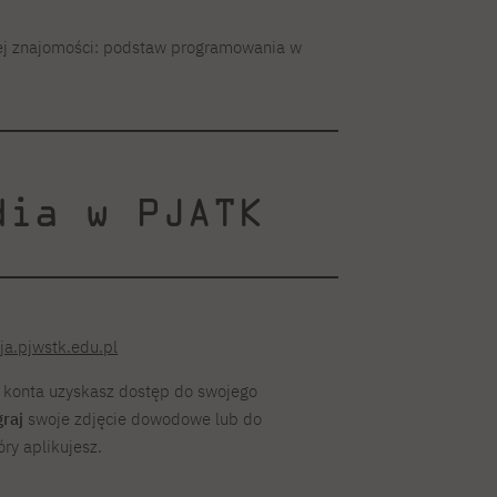
j znajomości: podstaw programowania w
dia w PJATK
ja.pjwstk.edu.pl
u konta uzyskasz dostęp do swojego
raj
swoje zdjęcie dowodowe lub do
óry aplikujesz.