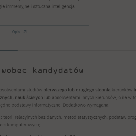
e immersyjne i sztuczna inteligencja
Opis
 wobec kandydatów
bsolwentami studiów
pierwszego lub drugiego stopnia
kierunków
i
znych, nauk ścisłych
lub absolwentami innych kierunków, o ile w t
będne podstawy informatyczne. Dodatkowo wymagana:
:
teorii relacyjnych baz danych, metod statystycznych, podstaw p
ieci komputerowych;