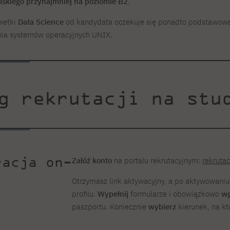
lskiego przynajmniej na poziomie B2
.
wetki
Data Science
od kandydata oczekuje się ponadto podstawowe
nia systemów operacyjnych UNIX.
g rekrutacji na stu
racja on-
Załóż konto
na portalu rekrutacyjnym:
rekrutac
Otrzymasz link aktywacyjny, a po aktywowani
profilu.
Wypełnij
formularze i obowiązkowo
wg
paszportu. Koniecznie
wybierz
kierunek, na kt