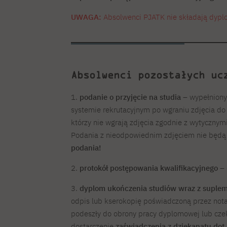
UWAGA:
Absolwenci PJATK nie składają dypl
Absolwenci pozostałych uc
1.
podanie o przyjęcie na studia
– wypełniony
systemie rekrutacyjnym po wgraniu zdjęcia d
którzy nie wgrają zdjęcia zgodnie z wytycznym
Podania z nieodpowiednim zdjęciem nie będą
podania!
2.
protokół postępowania kwalifikacyjnego
– 
3.
dyplom ukończenia studiów wraz z suple
odpis lub kserokopię poświadczoną przez nota
podeszły do obrony pracy dyplomowej lub cze
dostarczenie
zaświadczenia z dziekanatu dot.