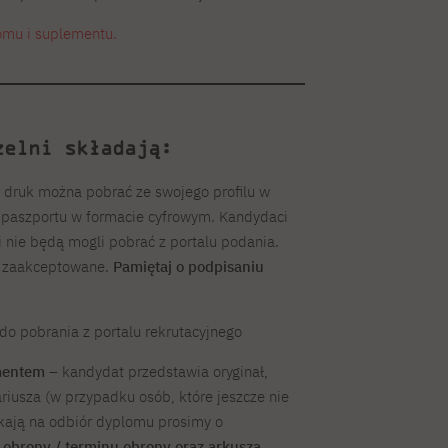
omu i suplementu.
zelni składają:
 druk można pobrać ze swojego profilu w
o paszportu w formacie cyfrowym. Kandydaci
i nie będą mogli pobrać z portalu podania.
 zaakceptowane.
Pamiętaj o podpisaniu
do pobrania z portalu rekrutacyjnego
mentem
– kandydat przedstawia oryginał,
riusza (w przypadku osób, które jeszcze nie
kają na odbiór dyplomu prosimy o
 obrony / terminu obrony oraz arkusza