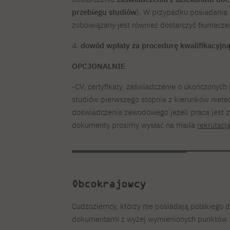
przebiegu studiów
). W przypadku posiadania
zobowiązany jest również dostarczyć tłumaczen
4.
dowód wpłaty za procedurę kwalifikacyjną
OPCJONALNIE
-CV, certyfikaty, zaświadczenie o ukończonych
studiów pierwszego stopnia z kierunków niete
doświadczenia zawodowego jeżeli praca jest 
dokumenty prosimy wysłać na maila
rekrutacj
Obcokrajowcy
Cudzoziemcy, którzy nie posiadają polskiego
dokumentami z wyżej wymienionych punktów 1