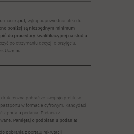
formacie
.pdf,
wgraj odpowiednie pliki do
ne poniżej są niezbędnym minimum
ić do procedury kwalifikacyjnej na studia
yć po otrzymaniu decyzji o przyjęciu,
es Uczelni.
:
 druk można pobrać ze swojego profilu w
o paszportu w formacie cyfrowym. Kandydaci
ać z portalu podania. Podania z
owane.
Pamiętaj o podpisaniu podania!
do pobrania z portalu rekrutacji