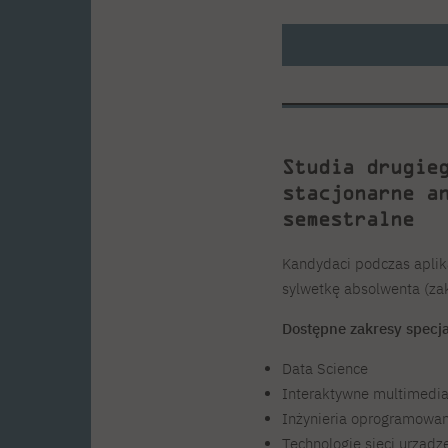
Studia drugie
stacjonarne a
semestralne
Kandydaci podczas aplika
sylwetkę absolwenta (zak
Dostępne zakresy specja
Data Science
Interaktywne multimedi
Inżynieria oprogramowan
Technologie sieci urządz