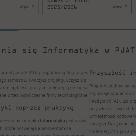
y
Semestr letni
2025/2026
Więcej
Więcej
żnia się Informatyka w PJAT
Przyszłość i
Informatyce w PJATK przygotowują do pracy w
ego semestru. Tworzysz projekty, uczysz się
Program studiów na ki
 umiejętności pracy zespołowej i poznajesz
zapoznaje studentów z
ane przez współczesne firmy technologiczne.
inteligencji (AI), ale
tyki poprzez praktykę
przyszłości – bycia lid
Umiejętności kodowani
łcenia na kierunku
informatyka
jest rozwój
narzędzi IA są cenniejs
ch, które pozwalają absolwentom na
matematyczna jak algeb
obytej wiedzy w praktyce. Program studiów