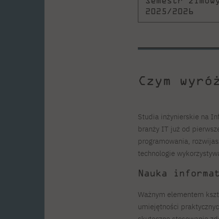
Semestr zimow
2025/2026
Czym wyró
Studia inżynierskie na 
branży IT już od pierwsz
programowania, rozwijasz
technologie wykorzystyw
Nauka informa
Ważnym elementem kszta
umiejętności praktyczny
skuteczne stosowanie zd