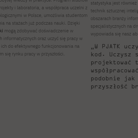
statystyka jest równie
jekty i laboratoria, a współpraca uczelni z
technik sztucznej intel
logicznymi w Polsce, umożliwia studentom
obszarach branży infor
a na stażach już podczas nauki. Dzięki
specjalistycznych na d
ki
mogą zdobywać doświadczenie w
wypowiada się nasz ab
 informatycznych oraz uczyć się pracy w
„W PJATK ucz
e ich do efektywnego funkcjonowania na
kod. Uczysz 
 się rynku pracy w przyszłości.
projektować 
współpracowa
podobnie jak
przyszłość b