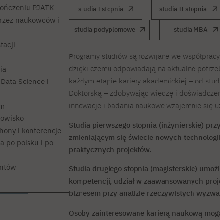
kończeniu PJATK
studia I stopnia
studia II stopnia
przez naukowców i
studia podyplomowe
studia MBA
tacji
Programy studiów są rozwijane we współpracy
dzięki czemu odpowiadają na aktualne potrzeb
ia
każdym etapie kariery akademickiej – od studi
 Data Science i
Doktorską – zdobywając wiedzę i doświadczen
innowacje i badania naukowe wzajemnie się uz
em
dowisko
Studia pierwszego stopnia (inżynierskie) pr
hony i konferencje
zmieniającym się świecie nowych technologii,
 po polsku i po
praktycznych projektów.
entów
Studia drugiego stopnia (magisterskie) umożl
kompetencji, udział w zaawansowanych proj
biznesem przy analizie rzeczywistych wyzwa
Osoby zainteresowane karierą naukową mogą