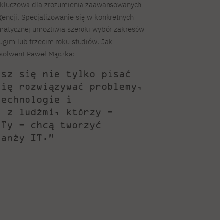
ż kluczowa dla zrozumienia zaawansowanych
igencji. Specjalizowanie się w konkretnych
matycznej umożliwia szeroki wybór zakresów
rugim lub trzecim roku studiów. Jak
solwent Paweł Mączka:
ysz się nie tylko pisać
się rozwiązywać problemy,
technologie i
ć z ludźmi, którzy –
 Ty – chcą tworzyć
ranży IT.”