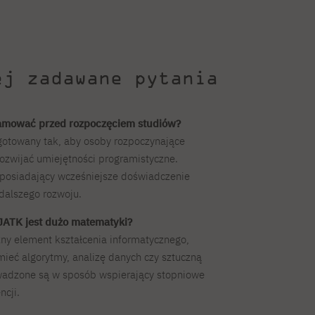
ej zadawane pytania
amować przed rozpoczęciem studiów?
gotowany tak, aby osoby rozpoczynające
ozwijać umiejętności programistyczne.
posiadający wcześniejsze doświadczenie
dalszego rozwoju.
JATK jest dużo matematyki?
y element kształcenia informatycznego,
ieć algorytmy, analizę danych czy sztuczną
rowadzone są w sposób wspierający stopniowe
cji.