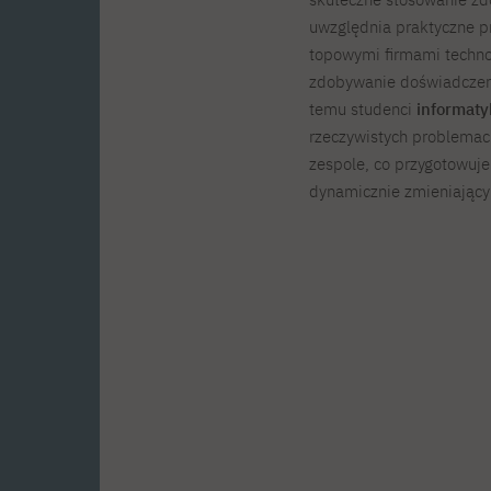
uwzględnia praktyczne pro
topowymi firmami techno
zdobywanie doświadczeni
temu studenci
informaty
rzeczywistych problemach
zespole, co przygotowuj
dynamicznie zmieniającym