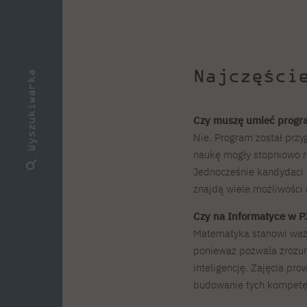
Najczęści
Wyszukiwarka
Czy muszę umieć progr
Nie. Program został przy
naukę mogły stopniowo r
Jednocześnie kandydaci 
znajdą wiele możliwości 
Czy na Informatyce w P
Matematyka stanowi ważn
ponieważ pozwala zrozum
inteligencję. Zajęcia p
budowanie tych kompeten