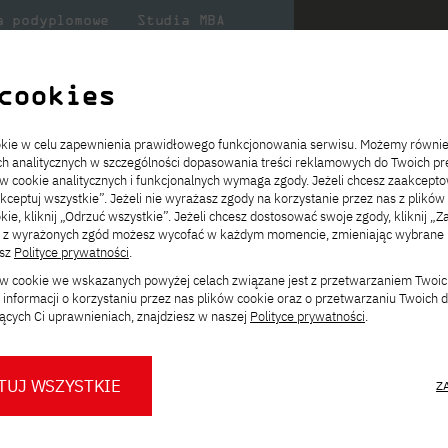
a podyplomowe
Studia MBA
Badania
Dla
Dl
lni
w PJATK
naukowe
studenta
pr
cookies
ookie w celu zapewnienia prawidłowego funkcjonowania serwisu. Możemy równi
narne, anglojęzyczne
ach analitycznych w szczególności dopasowania treści reklamowych do Twoich pre
ie
ch
ickiego
Transfer z innej uczelni
Studia stacjonarne I st. PL
Wymiana z Japonią
JICA
Opłaty za studia
Studia stacjonarne I st. EN
Erasmus+
Wirtualna Polska
ów cookie analitycznych i funkcjonalnych wymaga zgody. Jeżeli chcesz zaakcepto
ia.
rz
,
Redukcja czesnego
Studia stacjonarne II st. PL
Uczelnie partnerskie
Orange Polska
Stypendia
Studia stacjonarne II st. EN
Dla studentów
akceptuj wszystkie”. Jeżeli nie wyrażasz zgody na korzystanie przez nas z plików
a
ektach,
ałaniami
kie, kliknij „Odrzuć wszystkie”. Jeżeli chcesz dostosować swoje zgody, kliknij „Z
Dni otwarte PJATK
Studia niestacjonarne I st. PL
Mobilność kadry
Wirtualny spacer po uczelni
Studia niestacjonarne II st. PL
Staże w Japonii
ą z wyrażonych zgód możesz wycofać w każdym momencie, zmieniając wybrane u
Kalendarium wydarzeń
Studia niestacjonarne blended
Kontakt
Rozkład roku akademickiego
Studia niestacjonarne blended
Zmień
esz
Polityce prywatności
.
rekrutacyjnych
learning * I st. PL
learning * I st. EN
ścieżkę studiów:
ków cookie we wskazanych powyżej celach związane jest z przetwarzaniem Twoi
Konsultacje teczek SNM
Studia niestacjonarne blended
Kontakt
informacji o korzystaniu przez nas plików cookie oraz o przetwarzaniu Twoich
* Z wykorzystaniem metod i technik
learning * II st. PL
ących Ci uprawnieniach, znajdziesz w naszej
Polityce prywatności
.
kształcenia na odległość
stacjonarne, anglojęzyczne
iat
.
TUJ WSZYSTKIE
Z
w, architektów systemów, specjalistów AI,
O nas
O Biurze Prasowym
Organy
Press pack
owych technologii.
Dla nowych studentów
Spotkania tematyczne z PJATK
Komisje
Aktualności i komunikaty
Delegaci
Baza ekspertów PJATK