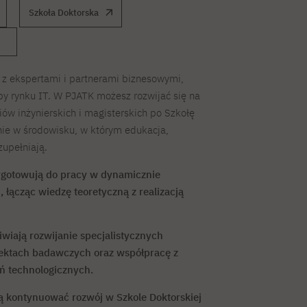
Szkoła Doktorska
 z ekspertami i partnerami biznesowymi,
y rynku IT. W PJATK możesz rozwijać się na
ów inżynierskich i magisterskich po Szkołę
ie w środowisku, w którym edukacja,
upełniają.
zygotowują do pracy w dynamicznie
 łącząc wiedzę teoretyczną z realizacją
iwiają rozwijanie specjalistycznych
ektach badawczych oraz współpracę z
ń technologicznych.
 kontynuować rozwój w Szkole Doktorskiej