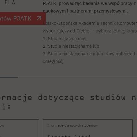
t ELA
PJATK, prowadząc badania we współpracy 
naukowym i partnerami przemysłowymi.
ntów PJATK
Polsko-Japońska Akademia Technik Komputerow
wybór zależy od Ciebie — wybierz formę, któr
1. Studia stacjonarne,
2. Studia niestacjonarne lub
3. Studia niestacjonarne internetowe/blended
odległość)
ormacje dotyczące studiów n
ki:
tów
Informacje dla nowych studentów