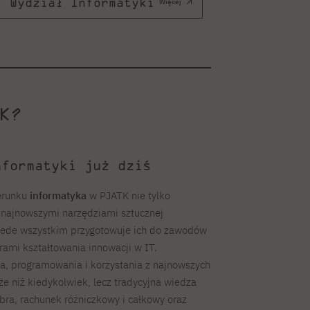
Wydział Informatyki
Więcej
K?
nformatyki już dziś
erunku
informatyka
w PJATK nie tylko
 najnowszymi narzędziami sztucznej
 przede wszystkim przygotowuje ich do zawodów
erami kształtowania innowacji w IT.
a, programowania i korzystania z najnowszych
ze niż kiedykolwiek, lecz tradycyjna wiedza
ra, rachunek różniczkowy i całkowy oraz