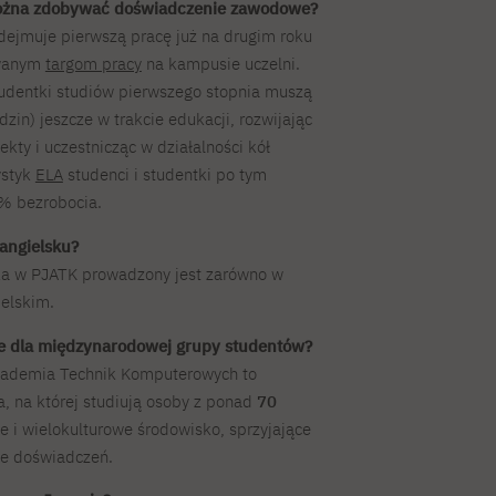
ożna zdobywać doświadczenie zawodowe?
dejmuje pierwszą pracę już na drugim roku
owanym
targom pracy
na kampusie uczelni.
tudentki studiów pierwszego stopnia muszą
dzin) jeszcze w trakcie edukacji, rozwijając
kty i uczestnicząc w działalności kół
ystyk
ELA
studenci i studentki po tym
% bezrobocia.
angielsku?
ka w PJATK prowadzony jest zarówno w
ielskim.
ne dla międzynarodowej grupy studentów?
kademia Technik Komputerowych to
, na której studiują osoby z ponad
70
e i wielokulturowe środowisko, sprzyjające
ie doświadczeń.