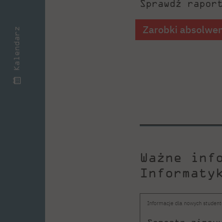
Sprawdź rapor
Zarobki absolwe
Kalendarz
Ważne inf
Informaty
Informacje dla nowych studen