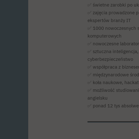
✅ świetne zarobki po u
✅ zajęcia prowadzone 
ekspertów branży IT
✅ 1000 nowoczesnych s
komputerowych
✅ nowoczesne laborator
✅ sztuczna inteligencja,
cyberbezpieczeństwo
✅ współpraca z biznes
✅ międzynarodowe śro
✅ koła naukowe, hackat
✅ możliwość studiowania
angielsku
✅ ponad 12 tys absolw