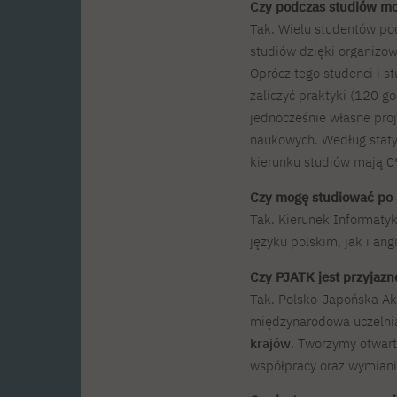
Czy podczas studiów m
Tak. Wielu studentów po
studiów dzięki organiz
Oprócz tego studenci i s
zaliczyć praktyki (120 go
jednocześnie własne proje
naukowych. Według stat
kierunku studiów mają 0
Czy mogę studiować po 
Tak. Kierunek Informaty
języku polskim, jak i ang
Czy PJATK jest przyjaz
Tak. Polsko-Japońska A
międzynarodowa uczelnia
krajów
. Tworzymy otwart
współpracy oraz wymian