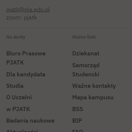
pjatk@pja.edu.pl
zoom: pjatk
Na skróty
Ważne linki
Biuro Prasowe
Dziekanat
PJATK
Samorząd
Dla kandydata
Studencki
Studia
Ważne kontakty
O Uczelni
Mapa kampusu
w PJATK
BSS
Badania naukowe
BIP
Aktualności
FAQ