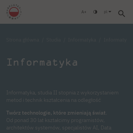
pl
A
Warszawa
Gdańsk
Liceum
Studia podyplomowe
Studi
Zaloguj się
Strona główna
Studia
Informatyka
Informatyka,
Informatyka
Informatyka, studia II stopnia z wykorzystaniem
metod i technik kształcenia na odległość
Twórz technologie, które zmieniają świat
.
Od ponad 30 lat kształcimy programistów,
architektów systemów, specjalistów AI, Data