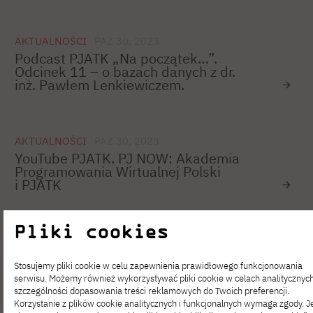
AKTUALNOŚCI
PAŹ 30, 2023
Podcast PJATK „Na początek…”.
Odcinek 11 – o bazach danych z dr.
inż. Pawłem Lenkiewiczem.
AKTUALNOŚCI
PAŹ 30, 2023
YouTube PJATK. PJ NOW: Akademia
Programowania Wirtualnej Polski
i PJATK
Pliki cookies
AKTUALNOŚCI
PAŹ 26, 2023
Podcast PJATK „Na początek…”.
Stosujemy pliki cookie w celu zapewnienia prawidłowego funkcjonowania
Odcinek 9 i 10 –
serwisu. Możemy również wykorzystywać pliki cookie w celach analitycznyc
o cyberbezpieczeństwie z dr. hab.
szczególności dopasowania treści reklamowych do Twoich preferencji.
Bogdanem Księżopolskim.
Korzystanie z plików cookie analitycznych i funkcjonalnych wymaga zgody. Je