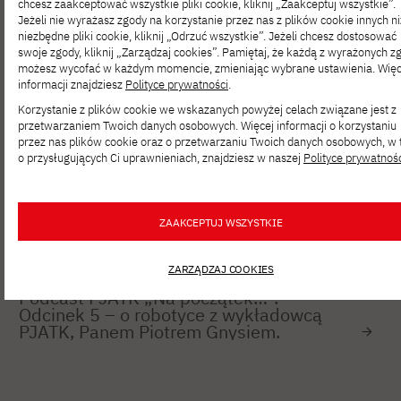
chcesz zaakceptować wszystkie pliki cookie, kliknij „Zaakceptuj wszystkie”.
Jeżeli nie wyrażasz zgody na korzystanie przez nas z plików cookie innych ni
AKTUALNOŚCI
PAŹ 26, 2023
niezbędne pliki cookie, kliknij „Odrzuć wszystkie”. Jeżeli chcesz dostosować
swoje zgody, kliknij „Zarządzaj cookies”. Pamiętaj, że każdą z wyrażonych z
Shesnnovation Academy – zgłoś się
możesz wycofać w każdym momencie, zmieniając wybrane ustawienia. Więc
do programu dla studentek
informacji znajdziesz
Polityce prywatności
.
i doktorantek kierunków technicznych
i ścisłych
Korzystanie z plików cookie we wskazanych powyżej celach związane jest z
przetwarzaniem Twoich danych osobowych. Więcej informacji o korzystaniu
przez nas plików cookie oraz o przetwarzaniu Twoich danych osobowych, w
o przysługujących Ci uprawnieniach, znajdziesz w naszej
Polityce prywatnoś
AKTUALNOŚCI
PAŹ 25, 2023
Wystartowała rejestracja na Hackathon
KNF Supervision_hack 2023
ZAAKCEPTUJ WSZYSTKIE
ZARZĄDZAJ COOKIES
AKTUALNOŚCI
PAŹ 19, 2023
Podcast PJATK „Na początek…”.
Odcinek 5 – o robotyce z wykładowcą
PJATK, Panem Piotrem Gnysiem.