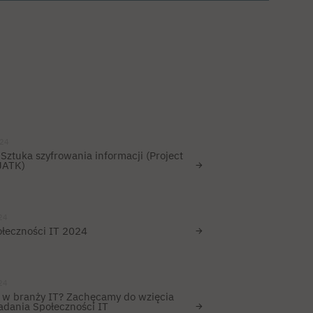
024
Sztuka szyfrowania informacji (Project
JATK)
24
ołeczności IT 2024
24
z w branży IT? Zachęcamy do wzięcia
Badania Społeczności IT