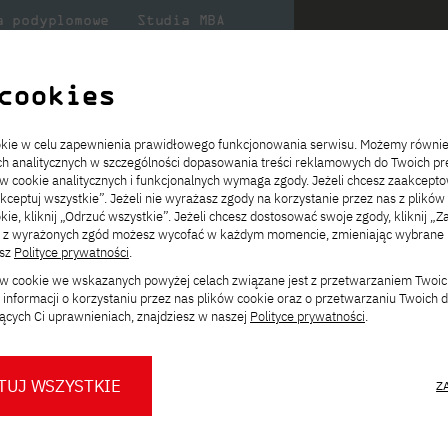
a podyplomowe
Studia MBA
Badania
Dla
Dl
lni
w PJATK
naukowe
studenta
pr
cookies
ookie w celu zapewnienia prawidłowego funkcjonowania serwisu. Możemy równi
zystaniem metod i technik kształcenia na odległość
ach analitycznych w szczególności dopasowania treści reklamowych do Twoich pre
ie
ch
ickiego
Transfer z innej uczelni
Studia stacjonarne I st. PL
Wymiana z Japonią
JICA
Opłaty za studia
Studia stacjonarne I st. EN
Erasmus+
Wirtualna Polska
ów cookie analitycznych i funkcjonalnych wymaga zgody. Jeżeli chcesz zaakcepto
ia.
rz
,
Redukcja czesnego
Studia stacjonarne II st. PL
Uczelnie partnerskie
Orange Polska
Stypendia
Studia stacjonarne II st. EN
Dla studentów
akceptuj wszystkie”. Jeżeli nie wyrażasz zgody na korzystanie przez nas z plików
a
ektach,
ałaniami
kie, kliknij „Odrzuć wszystkie”. Jeżeli chcesz dostosować swoje zgody, kliknij „Z
Dni otwarte PJATK
Studia niestacjonarne I st. PL
Mobilność kadry
Wirtualny spacer po uczelni
Studia niestacjonarne II st. PL
Staże w Japonii
ą z wyrażonych zgód możesz wycofać w każdym momencie, zmieniając wybrane u
Kalendarium wydarzeń
Studia niestacjonarne blended
Kontakt
Rozkład roku akademickiego
Studia niestacjonarne blended
esz
Polityce prywatności
.
rekrutacyjnych
learning * I st. PL
learning * I st. EN
Zmień
ków cookie we wskazanych powyżej celach związane jest z przetwarzaniem Twoi
Konsultacje teczek SNM
Studia niestacjonarne blended
Kontakt
ścieżkę studiów:
informacji o korzystaniu przez nas plików cookie oraz o przetwarzaniu Twoich
* Z wykorzystaniem metod i technik
learning * II st. PL
ących Ci uprawnieniach, znajdziesz w naszej
Polityce prywatności
.
kształcenia na odległość
z wykorzystaniem metod i
TUJ WSZYSTKIE
Z
O nas
O Biurze Prasowym
Organy
Press pack
iat
.
Dla nowych studentów
Spotkania tematyczne z PJATK
Komisje
Aktualności i komunikaty
Delegaci
Baza ekspertów PJATK
ów, architektów systemów,