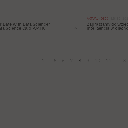
AKTUALNOŚCI
LIS 30, 20
r Date With Data Science”
Zapraszamy do wzięc
ata Science Club PJATK
inteligencja w diagn
1
…
5
6
7
8
9
10
11
…
13