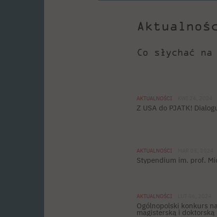
Aktualnoś
Co słychać na
AKTUALNOŚCI
KWI 24, 2024
Z USA do PJATK! Dialogue
AKTUALNOŚCI
MAR 05, 2024
Stypendium im. prof. M
AKTUALNOŚCI
LUT 06, 2024
Ogólnopolski konkurs na
magisterską i doktorsk