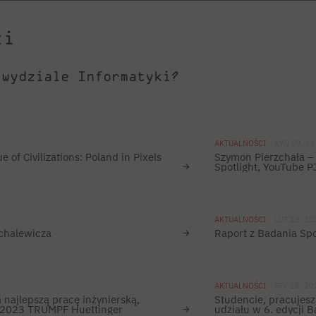
ci
 wydziale Informatyki?
AKTUALNOŚCI
KWI 09, 2
 of Civilizations: Poland in Pixels
Szymon Pierzchała – 
Spotlight, YouTube P
AKTUALNOŚCI
LUT 13, 20
ichalewicza
Raport z Badania Sp
AKTUALNOŚCI
STY 18, 20
 najlepszą pracę inżynierską,
Studencie, pracujes
ą 2023 TRUMPF Huettinger
udziału w 6. edycji 