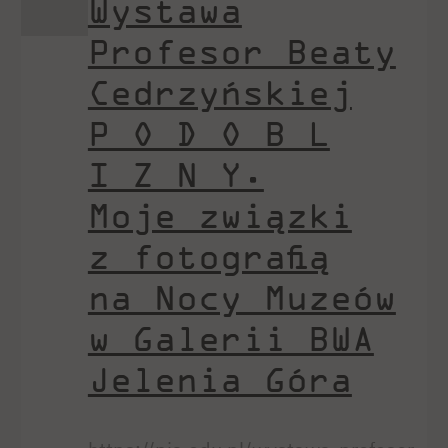
Wystawa
Profesor Beaty
Cedrzyńskiej
P O D O B L
I Z N Y.
Moje związki
z fotografią
na Nocy Muzeów
w Galerii BWA
Jelenia Góra