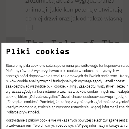
zrozumieć, jak dziś wygląda branża
animacji, jakie kompetencje otwierają
do niej drzwi oraz jak odnaleźć własną
[…]
The Tale of The
Pliki cookies
Heike – cykl
gościnnych
Stosujemy pliki cookie w celu zapewnienia prawidłowego funkcjonowania se
Możemy również wykorzystywać pliki cookie w celach analitycznych w
wykładów
szczególności dopasowania treści reklamowych do Twoich preferencji. Korzy
plików cookie analitycznych i funkcjonalnych wymaga zgody. Jeżeli chcesz
zaakceptować wszystkie pliki cookie, kliknij „Zaakceptuj wszystkie”. Jeżeli n
dr Muto Mieko
wyrażasz zgody na korzystanie przez nas z plików cookie innych niż niezbędn
cookie, kliknij „Odrzuć wszystkie”. Jeżeli chcesz dostosować swoje zgody, kli
w PJATK
„Zarządzaj cookies”. Pamiętaj, że każdą z wyrażonych zgód możesz wycofa
każdym momencie, zmieniając wybrane ustawienia. Więcej informacji znajdz
Polityce prywatności
.
Korzystanie z plików cookie we wskazanych powyżej celach związane jest z
https://pja.edu.pl/the-tale-of-the-
przetwarzaniem Twoich danych osobowych. Więcej informacji o korzystaniu 