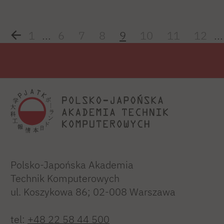
1
...
6
7
8
9
10
11
12
...
Polsko-Japońska Akademia
Technik Komputerowych
ul. Koszykowa 86; 02-008 Warszawa
tel:
+48 22 58 44 500