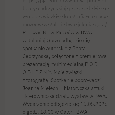
https://pja.edu.pl/wystawa-profesor-
beaty-cedrzynskiej-p-o-d-o-b-l-i-z-n-
y-moje-zwiazki-z-fotografia-na-nocy-
muzeow-w-galerii-bwa-jelenia-gora/
Podczas Nocy Muzeów w BWA
w Jeleniej Górze odbędzie się
spotkanie autorskie z Beatą
Cedrzyńską, połączone z premierową
prezentacją multimedialną P O D
O B L I Z N Y. Moje związki
z fotografią. Spotkanie poprowadzi
Joanna Mielech – historyczka sztuki
i kierowniczka działu wystaw w BWA.
Wydarzenie odbędzie się 16.05.2026
o godz. 18.00 w Galerii BWA