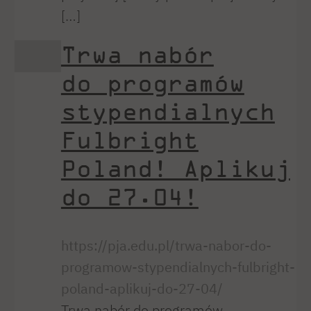
[…]
Trwa nabór
do programów
stypendialnych
Fulbright
Poland! Aplikuj
do 27.04!
https://pja.edu.pl/trwa-nabor-do-
programow-stypendialnych-fulbright-
poland-aplikuj-do-27-04/
Trwa nabór do programów