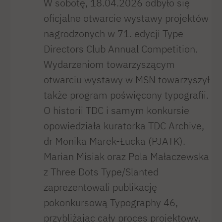
W sobotę, 18.04.2026 odbyło się
oficjalne otwarcie wystawy projektów
nagrodzonych w 71. edycji Type
Directors Club Annual Competition.
Wydarzeniom towarzyszącym
otwarciu wystawy w MSN towarzyszył
także program poświęcony typografii.
O historii TDC i samym konkursie
opowiedziała kuratorka TDC Archive,
dr Monika Marek-Łucka (PJATK).
Marian Misiak oraz Pola Małaczewska
z Three Dots Type/Slanted
zaprezentowali publikację
pokonkursową Typography 46,
przybliżając cały proces projektowy.