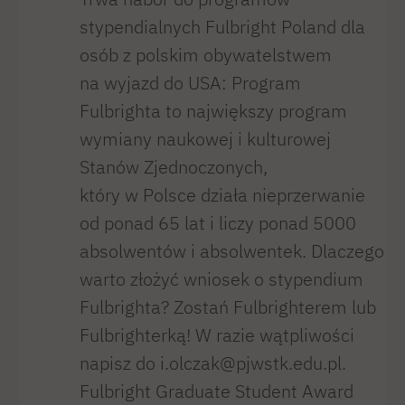
stypendialnych Fulbright Poland dla
osób z polskim obywatelstwem
na wyjazd do USA: Program
Fulbrighta to największy program
wymiany naukowej i kulturowej
Stanów Zjednoczonych,
który w Polsce działa nieprzerwanie
od ponad 65 lat i liczy ponad 5000
absolwentów i absolwentek. Dlaczego
warto złożyć wniosek o stypendium
Fulbrighta? Zostań Fulbrighterem lub
Fulbrighterką! W razie wątpliwości
napisz do i.olczak@pjwstk.edu.pl.
Fulbright Graduate Student Award