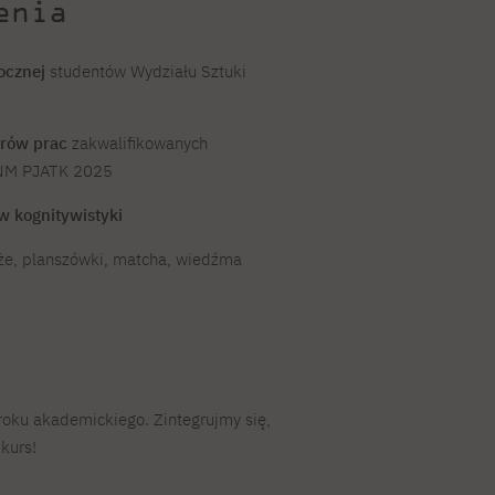
enia
ocznej
studentów Wydziału Sztuki
orów prac
zakwalifikowanych
SNM PJATK 2025
w kognitywistyki
aże, planszówki, matcha, wiedźma
oku akademickiego. Zintegrujmy się,
kurs!