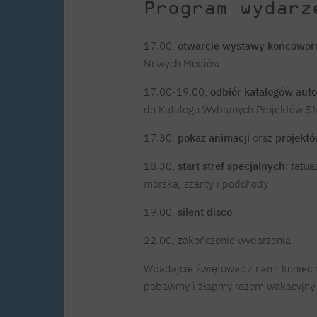
Program wydarz
17.00,
otwarcie wystawy końcowor
Nowych Mediów
17.00-19.00,
odbiór katalogów aut
do Katalogu Wybranych Projektów 
17.30,
pokaz animacji
oraz
projektó
18.30,
start stref specjalnych
: tatu
morska, szanty i podchody
19.00,
silent disco
22.00, zakończenie wydarzenia
Wpadajcie świętować z nami koniec r
pobawmy i złapmy razem wakacyjny 