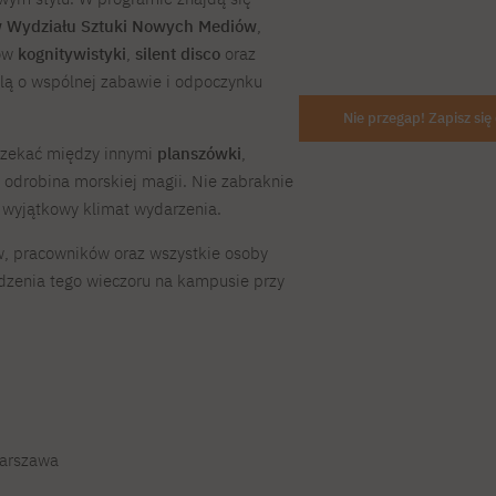
 Wydziału Sztuki Nowych Mediów
,
tów
kognitywistyki
,
silent disco
oraz
ą o wspólnej zabawie i odpoczynku
Nie przegap! Zapisz si
 czekać między innymi
planszówki
,
i odrobina morskiej magii. Nie zabraknie
 wyjątkowy klimat wydarzenia.
, pracowników oraz wszystkie osoby
zenia tego wieczoru na kampusie przy
Warszawa