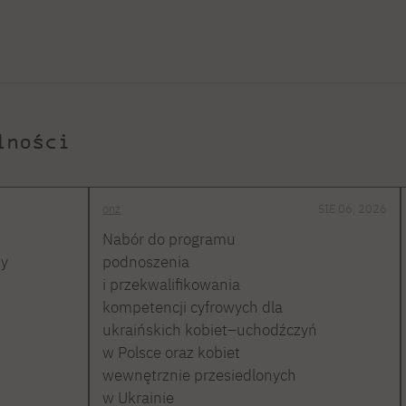
lności
onz
SIE 06, 2026
Nabór do programu
ty
podnoszenia
i przekwalifikowania
kompetencji cyfrowych dla
ukraińskich kobiet–uchodźczyń
w Polsce oraz kobiet
wewnętrznie przesiedlonych
w Ukrainie