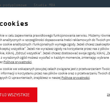
a podyplomowe
Studia MBA
Badania
Dla
Dl
lni
w PJATK
naukowe
studenta
pr
cookies
a i impreza końcoworoczna PJATK 2026!
ookie w celu zapewnienia prawidłowego funkcjonowania serwisu. Możemy równi
ach analitycznych w szczególności dopasowania treści reklamowych do Twoich pre
ie
ch
ickiego
Transfer z innej uczelni
Studia stacjonarne I st. PL
Wymiana z Japonią
JICA
Opłaty za studia
Studia stacjonarne I st. EN
Erasmus+
Wirtualna Polska
ów cookie analitycznych i funkcjonalnych wymaga zgody. Jeżeli chcesz zaakcepto
ia.
rz
,
Redukcja czesnego
Studia stacjonarne II st. PL
Uczelnie partnerskie
Orange Polska
Stypendia
Studia stacjonarne II st. EN
Dla studentów
akceptuj wszystkie”. Jeżeli nie wyrażasz zgody na korzystanie przez nas z plików
a
ektach,
ałaniami
kie, kliknij „Odrzuć wszystkie”. Jeżeli chcesz dostosować swoje zgody, kliknij „Z
Dni otwarte PJATK
Studia niestacjonarne I st. PL
Mobilność kadry
Wirtualny spacer po uczelni
Studia niestacjonarne II st. PL
Staże w Japonii
ą z wyrażonych zgód możesz wycofać w każdym momencie, zmieniając wybrane u
Kalendarium wydarzeń
Studia niestacjonarne blended
Kontakt
Rozkład roku akademickiego
Studia niestacjonarne blended
esz
Polityce prywatności
.
mpreza końcoworoczna
rekrutacyjnych
learning * I st. PL
learning * I st. EN
ków cookie we wskazanych powyżej celach związane jest z przetwarzaniem Twoi
Konsultacje teczek SNM
Studia niestacjonarne blended
Kontakt
informacji o korzystaniu przez nas plików cookie oraz o przetwarzaniu Twoich
* Z wykorzystaniem metod i technik
learning * II st. PL
ących Ci uprawnieniach, znajdziesz w naszej
Polityce prywatności
.
kształcenia na odległość
ej energii! Już
5 lipca
zapraszamy
prezę Końcoworoczną
, podczas
TUJ WSZYSTKIE
Z
e miesiące pracy, twórczych działań,
O nas
O Biurze Prasowym
Organy
Press pack
Dla nowych studentów
Spotkania tematyczne z PJATK
Komisje
Aktualności i komunikaty
Delegaci
Baza ekspertów PJATK