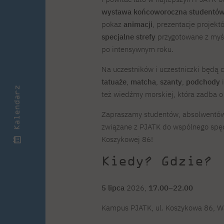
wystawa końcoworoczna studentów
pokaz
animacji
, prezentacje projek
specjalne strefy
przygotowane z myśl
po intensywnym roku.
Na uczestników i uczestniczki będą
tatuaże
,
matcha
,
szanty
,
podchody
Kalendarz
też wiedźmy morskiej, która zadba o
Zapraszamy studentów, absolwentów
związane z PJATK do wspólnego spęd
Koszykowej 86!
Kiedy? Gdzie?
5 lipca
2026,
17.00–22.00
Kampus PJATK, ul. Koszykowa 86, 