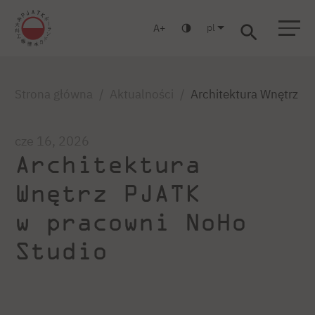
pl
A
Warszawa
Gdańsk
Liceum
Studia podyplomowe
Studia MBA
Zaloguj się
Strona główna
Aktualności
Architektura Wnętrz P
cze 16, 2026
Architektura
Wnętrz PJATK
w pracowni NoHo
Studio