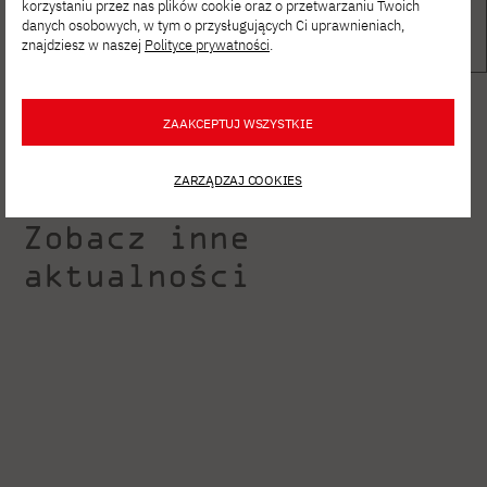
korzystaniu przez nas plików cookie oraz o przetwarzaniu Twoich
danych osobowych, w tym o przysługujących Ci uprawnieniach,
znajdziesz w naszej
Polityce prywatności
.
ZAAKCEPTUJ WSZYSTKIE
ZARZĄDZAJ COOKIES
Zobacz inne
aktualności