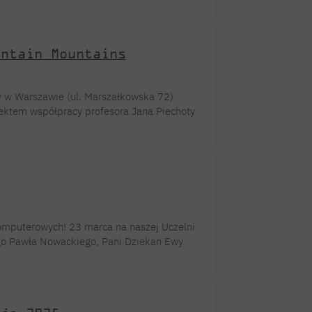
ie dziedzictwo kulturowe związane
rpretacji. W projekcie uczestniczyli
intain Mountains
y w Warszawie (ul. Marszałkowska 72)
ektem współpracy profesora Jana Piechoty
 oficjalną częścią tegorocznych Zimowych
tawy będzie okazja do rozmowy z jej
omputerowych! 23 marca na naszej Uczelni
go Pawła Nowackiego, Pani Dziekan Ewy
iego i kuratorki dr Anny Eichler. To coś
w — od wyboru miejsca, przez koncepcję,
ie dwóch światów. Bolesławieckie wzory […]