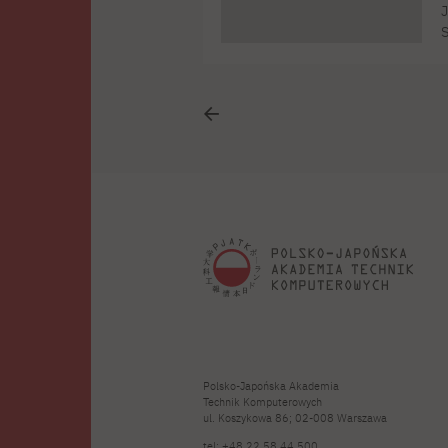
J
S
z
i
s
ż
Polsko-Japońska Akademia
Technik Komputerowych
ul. Koszykowa 86; 02-008 Warszawa
tel:
+48 22 58 44 500