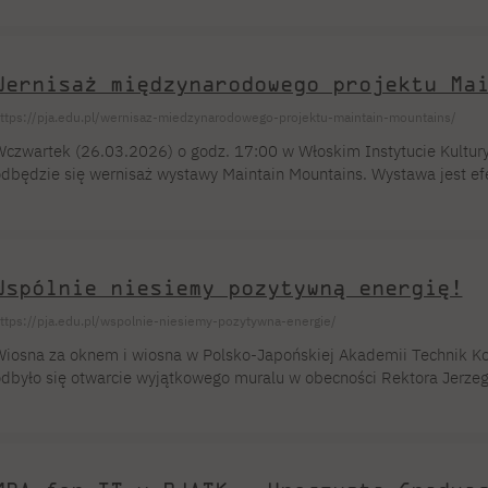
raz studenci PJATK. Jego celem było nowe spojrzenie na europejsk
 maskami poprzez wykorzystanie nowych technologii i kreatywnej inte
tudenci i wykładowcy związani z architekturą, […]
Wernisaż międzynarodowego projektu Ma
ttps://pja.edu.pl/wernisaz-miedzynarodowego-projektu-maintain-mountains/
czwartek (26.03.2026) o godz. 17:00 w Włoskim Instytucie Kultur
dbędzie się wernisaż wystawy Maintain Mountains. Wystawa jest ef
 PJATK i School of Design of Politecnico di Milano. Projekt ten jest
grzysk olimpijskich w Mediolanie. Podczas oficjalnego otwarcia wys
uratorami – Emilio Lonardo z School of Design […]
Wspólnie niesiemy pozytywną energię!
ttps://pja.edu.pl/wspolnie-niesiemy-pozytywna-energie/
iosna za oknem i wiosna w Polsko-Japońskiej Akademii Technik K
dbyło się otwarcie wyjątkowego muralu w obecności Rektora Jerze
ataleckiej oraz pomysłodawców projektu: Prodziekana Piotra Nowińsk
ięcej niż obraz. To opowieść stworzona przez studentki i studentó
ż po każdy dopracowany detal. Inspiracją dla muralu było spotkan