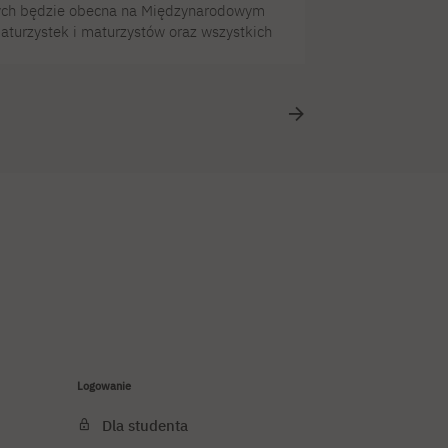
wych będzie obecna na Międzynarodowym
turzystek i maturzystów oraz wszystkich
eć się więcej o studiowaniu w PJATK. 13
I w Warszawie będą czekać na Was
 Działu Rekrutacji. To świetna okazja,
Logowanie
Dla studenta