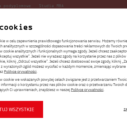
a podyplomowe
Studia MBA
Badania
Dla
Dl
lni
w PJATK
naukowe
studenta
pr
cookies
i
ookie w celu zapewnienia prawidłowego funkcjonowania serwisu. Możemy równi
ach analitycznych w szczególności dopasowania treści reklamowych do Twoich pre
ie
ch
ickiego
Transfer z innej uczelni
Studia stacjonarne I st. PL
Wymiana z Japonią
JICA
Opłaty za studia
Studia stacjonarne I st. EN
Erasmus+
Wirtualna Polska
ów cookie analitycznych i funkcjonalnych wymaga zgody. Jeżeli chcesz zaakcepto
ia.
rz
,
Redukcja czesnego
Studia stacjonarne II st. PL
Uczelnie partnerskie
Orange Polska
Stypendia
Studia stacjonarne II st. EN
Dla studentów
akceptuj wszystkie”. Jeżeli nie wyrażasz zgody na korzystanie przez nas z plików
a
ektach,
ałaniami
kie, kliknij „Odrzuć wszystkie”. Jeżeli chcesz dostosować swoje zgody, kliknij „Z
Dni otwarte PJATK
Studia niestacjonarne I st. PL
Mobilność kadry
Wirtualny spacer po uczelni
Studia niestacjonarne II st. PL
Staże w Japonii
ą z wyrażonych zgód możesz wycofać w każdym momencie, zmieniając wybrane u
Kalendarium wydarzeń
Studia niestacjonarne blended
Kontakt
Rozkład roku akademickiego
Studia niestacjonarne blended
esz
Polityce prywatności
.
rekrutacyjnych
learning * I st. PL
learning * I st. EN
ków cookie we wskazanych powyżej celach związane jest z przetwarzaniem Twoi
Konsultacje teczek SNM
Studia niestacjonarne blended
Kontakt
informacji o korzystaniu przez nas plików cookie oraz o przetwarzaniu Twoich
* Z wykorzystaniem metod i technik
learning * II st. PL
ących Ci uprawnieniach, znajdziesz w naszej
Polityce prywatności
.
kształcenia na odległość
Spotkanie przedstawicieli PJATK z del
TUJ WSZYSTKIE
Z
ttps://pja.edu.pl/spotkanie-przedstawicieli-pjatk-z-delegacja-francuska/
O nas
O Biurze Prasowym
Organy
Press pack
 siedzibie PJATK odbyło się spotkanie z przedstawicielami Ambasad
Dla nowych studentów
Spotkania tematyczne z PJATK
Komisje
Aktualności i komunikaty
Delegaci
Baza ekspertów PJATK
rancuskiego, poświęcone rozwojowi współpracy edukacyjnej i kultur