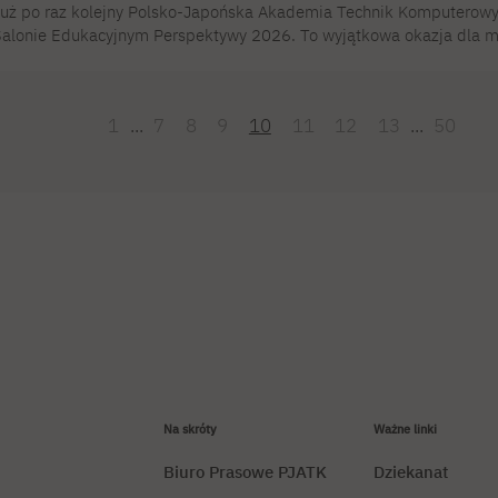
uż po raz kolejny Polsko-Japońska Akademia Technik Komputero
alonie Edukacyjnym Perspektywy 2026. To wyjątkowa okazja dla ma
ainteresowanych, aby poznać ofertę naszych studiów oraz dowiedzi
 14 marca, w godzinach 9:00–15:00, na stoisku PJATK na EXPO XX
tudenci naszych najpopularniejszych kierunków oraz przedstawiciele
1
...
7
8
9
10
11
12
13
...
50
eby dowiedzieć się, […]
Na skróty
Ważne linki
Biuro Prasowe PJATK
Dziekanat