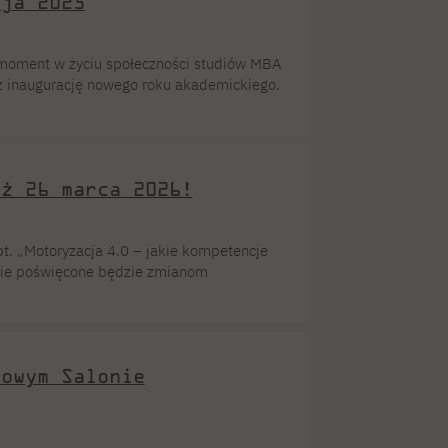
cja 2025
moment w życiu społeczności studiów MBA
z inaugurację nowego roku akademickiego.
tapu edukacyjnej drogi. Podczas
zki zostali oficjalnie przywitani w gronie
łą […]
uż 26 marca 2026!
t. „Motoryzacja 4.0 – jakie kompetencje
nie poświęcone będzie zmianom
 realnie decydują o awansie i rozwoju
edażą i zespołami. Podczas webinaru
wnik studiów podyplomowych „Technologie
dowym Salonie