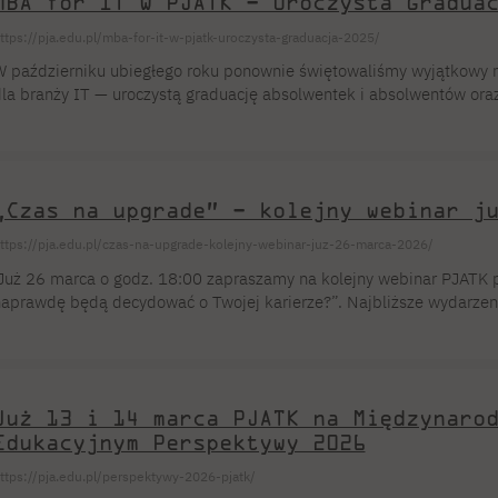
MBA for IT w PJATK – Uroczysta Gradua
ttps://pja.edu.pl/mba-for-it-w-pjatk-uroczysta-graduacja-2025/
 październiku ubiegłego roku ponownie świętowaliśmy wyjątkowy 
la branży IT — uroczystą graduację absolwentek i absolwentów ora
ył to dzień pełen emocji, wzruszeń i dumy z zakończenia ważnego e
ydarzenia odbyło się wręczenie dyplomów, a nowi słuchacze i słuchac
czestników studiów MBA dla branży IT. Uroczystość zgromadziła ca
„Czas na upgrade” – kolejny webinar j
ttps://pja.edu.pl/czas-na-upgrade-kolejny-webinar-juz-26-marca-2026/
uż 26 marca o godz. 18:00 zapraszamy na kolejny webinar PJATK p
aprawdę będą decydować o Twojej karierze?”. Najbliższe wydarze
achodzącym w branży motoryzacyjnej oraz kompetencjom, które dziś
ariery – od pracy z danymi i CRM, po nowoczesne zarządzanie sprz
oruszymy m.in.: Spotkanie poprowadzą: Michał Grajewski – Kiero
 Zarządzanie […]
Już 13 i 14 marca PJATK na Międzynaro
Edukacyjnym Perspektywy 2026
ttps://pja.edu.pl/perspektywy-2026-pjatk/