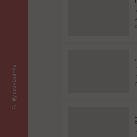
h
W
d
B
w
u
Wyszukiwarka
h
J
n
z
k
p
i
h