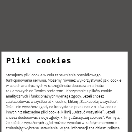
Pliki cookies
Dołącz do naszych
Stosujemy pliki cookie w celu zapewnienia prawidłowego
zdolnych studentów
funkcjonowania serwisu. Możemy również wykorzystywać pliki cookie
w celach analitycznych w szczególności dopasowania treści
i studentek
reklamowych do Twoich preferencji. Korzystanie z plików cookie
analitycznych i funkcjonalnych wymaga zgody. Jeżeli chcesz
i zapisz się
zaakceptować wszystkie pliki cookie, kliknij „Zaakceptuj wszystkie”.
Jeżeli nie wyrażasz zgody na korzystanie przez nas z plików cookie
na studia
innych niż niezbędne pliki cookie, kliknij „Odrzuć wszystkie”. Jeżeli
chcesz dostosować swoje zgody, kliknij „Zarządzaj cookies”. Pamiętaj,
że każdą z wyrażonych zgód możesz wycofać w każdym momencie,
na Wydziale Sztuki
zmieniając wybrane ustawienia. Więcej informacji znajdziesz
Polityce