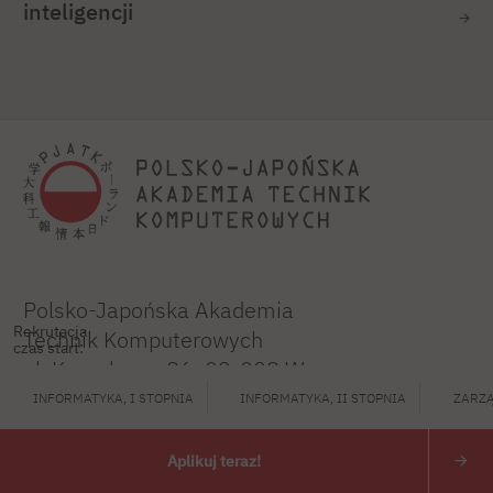
inteligencji
Polsko-Japońska Akademia
Rekrutacja
Technik Komputerowych
czas start:
ul. Koszykowa 86; 02-008 Warszawa
INFORMATYKA, I STOPNIA
INFORMATYKA, II STOPNIA
ZARZĄ
tel:
+48 22 58 44 500
fax:
+48 22 58 44 501
Aplikuj teraz!