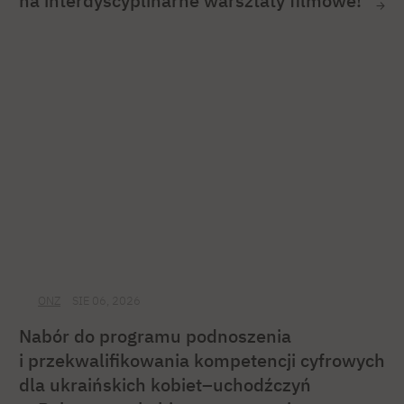
na interdyscyplinarne warsztaty filmowe!
ONZ
SIE 06, 2026
Nabór do programu podnoszenia
i przekwalifikowania kompetencji cyfrowych
dla ukraińskich kobiet–uchodźczyń