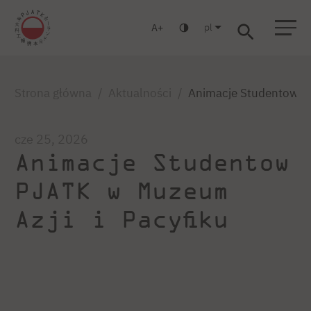
pl
A
Warszawa
Gdańsk
Liceum
Studia podyplomowe
Studia MBA
Zaloguj się
Strona główna
Aktualności
Animacje Studentow PJ
cze 25, 2026
Animacje Studentow
PJATK w Muzeum
Azji i Pacyfiku