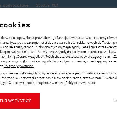
a podyplomowe
Studia MBA
Badania
Dla
Dl
lni
w PJATK
naukowe
studenta
pr
cookies
ział w ankiecie i współtwórz kurs AI4Everyone!
ookie w celu zapewnienia prawidłowego funkcjonowania serwisu. Możemy równi
ach analitycznych w szczególności dopasowania treści reklamowych do Twoich pre
ie
ch
ickiego
Transfer z innej uczelni
Studia stacjonarne I st. PL
Wymiana z Japonią
JICA
Opłaty za studia
Studia stacjonarne I st. EN
Erasmus+
Wirtualna Polska
ów cookie analitycznych i funkcjonalnych wymaga zgody. Jeżeli chcesz zaakcepto
ia.
rz
,
Redukcja czesnego
Studia stacjonarne II st. PL
Uczelnie partnerskie
Orange Polska
Stypendia
Studia stacjonarne II st. EN
Dla studentów
akceptuj wszystkie”. Jeżeli nie wyrażasz zgody na korzystanie przez nas z plików
a
ektach,
ałaniami
kie, kliknij „Odrzuć wszystkie”. Jeżeli chcesz dostosować swoje zgody, kliknij „Z
Dni otwarte PJATK
Studia niestacjonarne I st. PL
Mobilność kadry
Wirtualny spacer po uczelni
Studia niestacjonarne II st. PL
Staże w Japonii
ą z wyrażonych zgód możesz wycofać w każdym momencie, zmieniając wybrane u
Kalendarium wydarzeń
Studia niestacjonarne blended
Kontakt
Rozkład roku akademickiego
Studia niestacjonarne blended
esz
Polityce prywatności
.
w ankiecie i współtw
rekrutacyjnych
learning * I st. PL
learning * I st. EN
ków cookie we wskazanych powyżej celach związane jest z przetwarzaniem Twoi
Konsultacje teczek SNM
Studia niestacjonarne blended
Kontakt
informacji o korzystaniu przez nas plików cookie oraz o przetwarzaniu Twoich
!
* Z wykorzystaniem metod i technik
learning * II st. PL
ących Ci uprawnieniach, znajdziesz w naszej
Polityce prywatności
.
kształcenia na odległość
wykładowców oraz pracowników
TUJ WSZYSTKIE
Z
w anonimowej ankiecie realizowanej
O nas
O Biurze Prasowym
Organy
Press pack
Dla nowych studentów
Spotkania tematyczne z PJATK
tu
Erasmus+ AI4Everyone
.
Komisje
Aktualności i komunikaty
Delegaci
Baza ekspertów PJATK