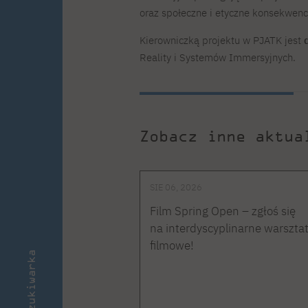
oraz społeczne i etyczne konsekwenc
Kierowniczką projektu w PJATK jest
Reality i Systemów Immersyjnych.
Zobacz inne aktua
SIE 06, 2026
Film Spring Open – zgłoś się
na interdyscyplinarne warszta
filmowe!
Wyszukiwarka