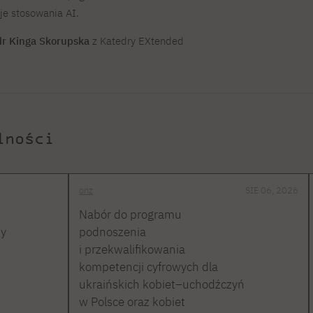
je stosowania AI.
dr Kinga Skorupska
z Katedry EXtended
lności
onz
SIE 06, 2026
Nabór do programu
ty
podnoszenia
i przekwalifikowania
kompetencji cyfrowych dla
ukraińskich kobiet–uchodźczyń
w Polsce oraz kobiet