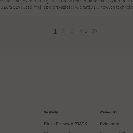
ozpoczęliśmy rekrutację na studia w Polsko-Japońskiej Akademii 
026/2027! Jeśli myślisz o przyszłości w branży IT, nowych technolo
ierunkach łączących technologię z biznesem i komunikacją – to właś
eby podjąć decyzję. PJATK od lat kształci specjalistów, którzy real
echnologicznego i kreatywnego. Nasze programy są tworzone we wsp
1
2
3
4
...
50
 tak, aby odpowiadały na realne […]
Na skróty
Ważne linki
Biuro Prasowe PJATK
Dziekanat