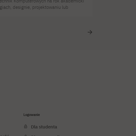
Technik Komputerowych na rok akademicki
giach, designie, projektowaniu lub
nie teraz jest najlepszy moment,
nie wpływają na rozwój rynku
ółpracy z biznesem i stale aktualizowane
Logowanie
Dla studenta