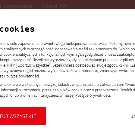
a podyplomowe
Studia MBA
Badania
Dla
Dl
lni
w PJATK
naukowe
studenta
pr
cookies
i
ookie w celu zapewnienia prawidłowego funkcjonowania serwisu. Możemy równi
ach analitycznych w szczególności dopasowania treści reklamowych do Twoich pre
ie
ch
ickiego
Transfer z innej uczelni
Studia stacjonarne I st. PL
Wymiana z Japonią
JICA
Opłaty za studia
Studia stacjonarne I st. EN
Erasmus+
Wirtualna Polska
ów cookie analitycznych i funkcjonalnych wymaga zgody. Jeżeli chcesz zaakcepto
ia.
rz
,
Redukcja czesnego
Studia stacjonarne II st. PL
Uczelnie partnerskie
Orange Polska
Stypendia
Studia stacjonarne II st. EN
Dla studentów
akceptuj wszystkie”. Jeżeli nie wyrażasz zgody na korzystanie przez nas z plików
a
ektach,
ałaniami
kie, kliknij „Odrzuć wszystkie”. Jeżeli chcesz dostosować swoje zgody, kliknij „Z
Dni otwarte PJATK
Studia niestacjonarne I st. PL
Mobilność kadry
Wirtualny spacer po uczelni
Studia niestacjonarne II st. PL
Staże w Japonii
ą z wyrażonych zgód możesz wycofać w każdym momencie, zmieniając wybrane u
Kalendarium wydarzeń
Studia niestacjonarne blended
Kontakt
Rozkład roku akademickiego
Studia niestacjonarne blended
esz
Polityce prywatności
.
rekrutacyjnych
learning * I st. PL
learning * I st. EN
ków cookie we wskazanych powyżej celach związane jest z przetwarzaniem Twoi
Konsultacje teczek SNM
Studia niestacjonarne blended
Kontakt
informacji o korzystaniu przez nas plików cookie oraz o przetwarzaniu Twoich
* Z wykorzystaniem metod i technik
learning * II st. PL
ących Ci uprawnieniach, znajdziesz w naszej
Polityce prywatności
.
kształcenia na odległość
AI Summit PJAIT 2026: Dragan, Dukaj i
sztucznej inteligencji
TUJ WSZYSTKIE
Z
O nas
O Biurze Prasowym
Organy
Press pack
ttps://pja.edu.pl/ai-summit-pjait-2026-dragan-dukaj-i-naskrecki-o-przyszlosci-sztu
Dla nowych studentów
Spotkania tematyczne z PJATK
Komisje
Aktualności i komunikaty
Delegaci
Baza ekspertów PJATK
ak sztuczna inteligencja zmienia naukę, kulturę, bezpieczeństwo, m