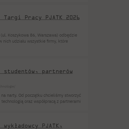
dna z największych na świecie wystaw prac
jszych dorocznych imprez prezentujących
e Targi Pracy PJATK 2026
 (ul. Koszykowa 86, Warszawa) odbędzie
 nich udziału wszystkie firmy, które
 pracy to świetna okazja do nawiązania
czelni. Podczas wydarzenia zachęcamy
ania Targów Pracy. W celu […]
ł studentów, partnerów
chnologie/
a narty. Od początku chcieliśmy stworzyć
, technologią oraz współpracą z partnerami
icy WINTEGRALA wyjechali
a Tzoumaz, położona bezpośrednio przy
teren 4 Vallées, zakwaterowanie
u wykładowcy PJATK,