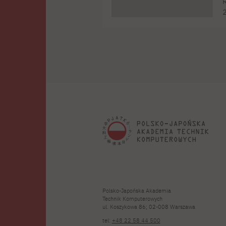
R
2
k
ż
t
–
Polsko-Japońska Akademia
Technik Komputerowych
ul. Koszykowa 86; 02-008 Warszawa
tel:
+48 22 58 44 500