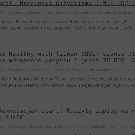
prof. Marcinowi Giżyckiemu (1951–2022
ttps://pja.edu.pl/premiera-ksiazki-poswieconej-wybitnemu-wykladowcy-pjatk-pr
odczas Festiwalu Góry Literatury odbyła się premiera książki „Facet
oświęconej wybitnemu wykładowcy PJATK, prof. Marcinowi Giżyck
ndą Rottenberg i Magdaleną Barbaruk o książce z utworami dla Mar
óry Literatury to organizowany na Dolnym Śląsku interdyscyplinarny f
połecznymi, sztuką, edukacją, teatrem i muzyką. Wydarzenia odbyw
Go Healthy with Taiwan 2026: szansa d
…]
na wdrożenie pomysłu i grant 30 000 U
ttps://pja.edu.pl/go-healthy-with-taiwan-2026-szansa-dla-zespolow-pjatk-na-wd
olsko-Japońska Akademia Technik Komputerowych została partner
onkursu Go Healthy with Taiwan 2026. Inicjatywę organizuje TAIT
ouncil) – oficjalna instytucja rządowa promująca handel zagraniczn
rojektowe oraz grupy badawcze mogą zgłaszać pomysły na zastoso
 obszaru zdrowia, sportu i mobilności. Dlaczego akurat PJATK? PJA
Rekrutacja: start! Ruszyły zapisy na 
 najbardziej […]
w PJATK!
ttps://pja.edu.pl/rekrutacja-start-ruszyly-zapisy-na-rok-akademicki-2026-2027-w-p