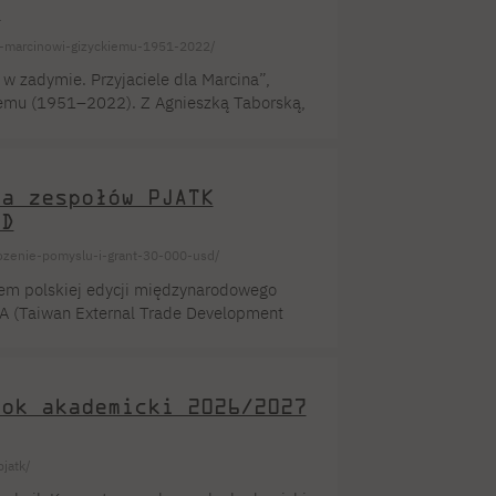
)
of-marcinowi-gizyckiemu-1951-2022/
 w zadymie. Przyjaciele dla Marcina”,
iemu (1951–2022). Z Agnieszką Taborską,
cina Giżyckiego rozmawiała Eliza Kącka.
estiwal, który łączy literaturę z debatami
ają się w wielu miejscowościach regionu,
la zespołów PJATK
SD
rozenie-pomyslu-i-grant-30-000-usd/
em polskiej edycji międzynarodowego
RA (Taiwan External Trade Development
y Tajwanu. Koła naukowe, zespoły
wanie zaawansowanych technologii
TK od lat utrzymuje pozycję jednego
rok akademicki 2026/2027
jatk/