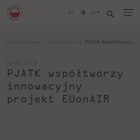
pl
A
Warszawa
Gdańsk
Liceum
Studia podyplomowe
Studia MBA
Zaloguj się
Strona główna
Aktualności
PJATK współtworzy in
lip 08, 2024
PJATK współtworzy
innowacyjny
projekt EUonAIR