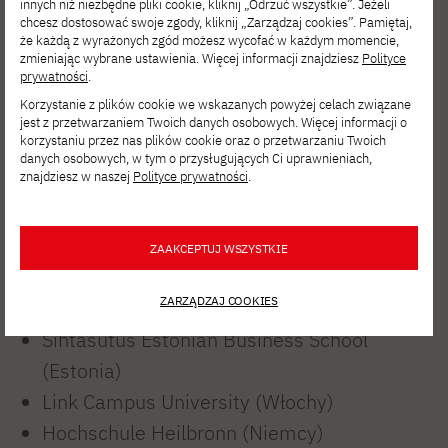
innych niż niezbędne pliki cookie, kliknij „Odrzuć wszystkie”. Jeżeli
chcesz dostosować swoje zgody, kliknij „Zarządzaj cookies”. Pamiętaj,
Luxembourg School of Business ASBL
że każdą z wyrażonych zgód możesz wycofać w każdym momencie,
(Luksemburg)
zmieniając wybrane ustawienia. Więcej informacji znajdziesz
Polityce
prywatności
.
University of Piraeus Research Center
Korzystanie z plików cookie we wskazanych powyżej celach związane
(Grecja)
jest z przetwarzaniem Twoich danych osobowych. Więcej informacji o
korzystaniu przez nas plików cookie oraz o przetwarzaniu Twoich
Lviv Polytechnic National University
danych osobowych, w tym o przysługujących Ci uprawnieniach,
znajdziesz w naszej
Polityce prywatności
.
(Ukraina)
International European University
(Ukraina)
ZAAKCEPTUJ WSZYSTKIE
Scuola Universitaria Professionale della
ZARZĄDZAJ COOKIES
Svizzera Italiana (Szwajcaria)
Sihtasutus Estonian Business School
(Estonia)
Link Campus University (Włochy)
Hochschule Heilbronn (Niemcy)