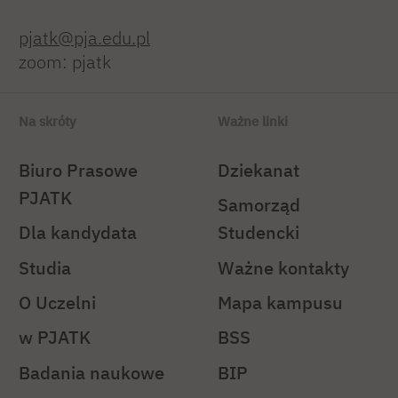
pjatk@pja.edu.pl
zoom: pjatk
Na skróty
Ważne linki
Biuro Prasowe
Dziekanat
PJATK
Samorząd
Dla kandydata
Studencki
Studia
Ważne kontakty
O Uczelni
Mapa kampusu
w PJATK
BSS
Badania naukowe
BIP