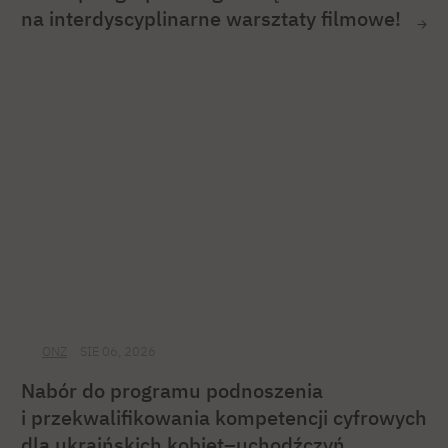
na interdyscyplinarne warsztaty filmowe!
ONZ
SIE 06, 2026
Nabór do programu podnoszenia
i przekwalifikowania kompetencji cyfrowych
dla ukraińskich kobiet–uchodźczyń