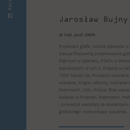
Jarosław Bujny
dr hab. prof. UWM
Projektant grafik, twórca plakatów o
Kieruje Pracownią projektowania gra
Pięknych w Gdańsku, PJATK w Warsza
plakatowych, w tym 1. miejsce w kate
TIDA Tajwan itp. Prowadzi autorskie 
wizualne, książki, albumy, ilustracje
Niemczech, USA i Polsce. Brał udzia
świecie: w Finlandii, Niemczech, Mek
i prowadził warsztaty ze studentami m
graficznego i komunikacji wizualnej.