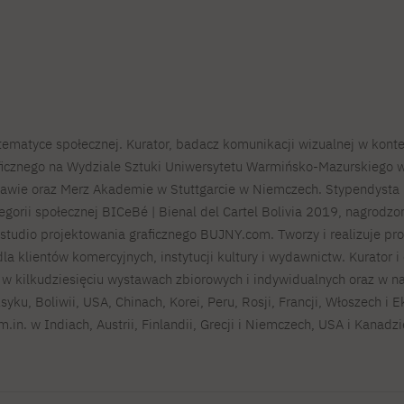
 tematyce społecznej. Kurator, badacz komunikacji wizualnej w kont
ficznego na Wydziale Sztuki Uniwersytetu Warmińsko-Mazurskiego 
wie oraz Merz Akademie w Stuttgarcie w Niemczech. Stypendysta DA
gorii społecznej BICeBé | Bienal del Cartel Bolivia 2019, nagrodz
studio projektowania graficznego BUJNY.com. Tworzy i realizuje proj
 dla klientów komercyjnych, instytucji kultury i wydawnictw. Kurator 
ł w kilkudziesięciu wystawach zbiorowych i indywidualnych oraz w 
syku, Boliwii, USA, Chinach, Korei, Peru, Rosji, Francji, Włoszech 
.in. w Indiach, Austrii, Finlandii, Grecji i Niemczech, USA i Kanadz