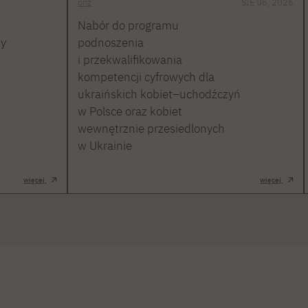
onz
SIE 06, 2026
Nabór do programu
ty
podnoszenia
i przekwalifikowania
kompetencji cyfrowych dla
ukraińskich kobiet–uchodźczyń
w Polsce oraz kobiet
wewnętrznie przesiedlonych
w Ukrainie
więcej
więcej