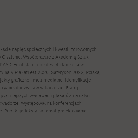
ekście napięć społecznych i kwestii zdrowotnych.
w Olsztynie. Współpracuje z Akademią Sztuk
AD. Finalista i laureat wielu konkursów
ony na V PlakatFest 2020, Satyrykon 2022, Polska,
ekty graficzne i multimedialne, identyfikacje
i organizator wystaw w Kanadzie, Francji.
najważniejszych wystawach plakatów na całym
i Ekwadorze. Występował na konferencjach
ie. Publikuje teksty na temat projektowania