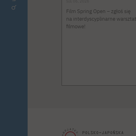
SIE 06, 2026
Film Spring Open – zgłoś się
na interdyscyplinarne warszta
filmowe!