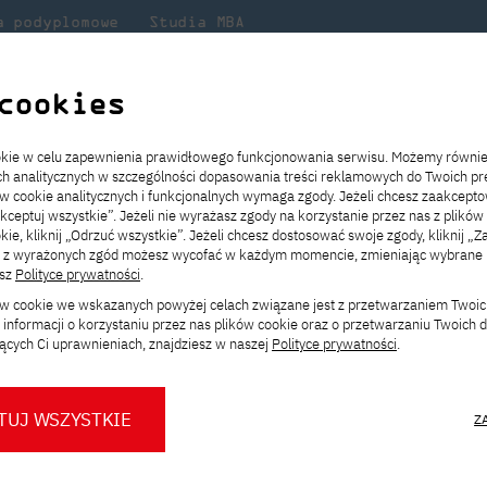
a podyplomowe
Studia MBA
Badania
Dla
Dl
lni
w PJATK
naukowe
studenta
pr
cookies
a O MNIE O TOBIE O NAS - arteFakty plakatowe Jarosława Bujnego
ookie w celu zapewnienia prawidłowego funkcjonowania serwisu. Możemy równi
ach analitycznych w szczególności dopasowania treści reklamowych do Twoich pre
ie
ch
ickiego
Transfer z innej uczelni
Studia stacjonarne I st. PL
Wymiana z Japonią
JICA
Opłaty za studia
Studia stacjonarne I st. EN
Erasmus+
Wirtualna Polska
ów cookie analitycznych i funkcjonalnych wymaga zgody. Jeżeli chcesz zaakcepto
ia.
rz
,
Redukcja czesnego
Studia stacjonarne II st. PL
Uczelnie partnerskie
Orange Polska
Stypendia
Studia stacjonarne II st. EN
Dla studentów
akceptuj wszystkie”. Jeżeli nie wyrażasz zgody na korzystanie przez nas z plików
a
ektach,
ałaniami
kie, kliknij „Odrzuć wszystkie”. Jeżeli chcesz dostosować swoje zgody, kliknij „Z
Dni otwarte PJATK
Studia niestacjonarne I st. PL
Mobilność kadry
Wirtualny spacer po uczelni
Studia niestacjonarne II st. PL
Staże w Japonii
ą z wyrażonych zgód możesz wycofać w każdym momencie, zmieniając wybrane u
Kalendarium wydarzeń
Studia niestacjonarne blended
Kontakt
Rozkład roku akademickiego
Studia niestacjonarne blended
esz
Polityce prywatności
.
NIE O TOBIE O NAS – 
rekrutacyjnych
learning * I st. PL
learning * I st. EN
ków cookie we wskazanych powyżej celach związane jest z przetwarzaniem Twoi
Konsultacje teczek SNM
Studia niestacjonarne blended
Kontakt
informacji o korzystaniu przez nas plików cookie oraz o przetwarzaniu Twoich
arosława Bujnego
* Z wykorzystaniem metod i technik
learning * II st. PL
ących Ci uprawnieniach, znajdziesz w naszej
Polityce prywatności
.
kształcenia na odległość
warty oraz wernisaż wystawy
TUJ WSZYSTKIE
Z
O nas
O Biurze Prasowym
Organy
Press pack
ty plakatowe Jarosława Bujnego
.
Dla nowych studentów
Spotkania tematyczne z PJATK
Komisje
Aktualności i komunikaty
Delegaci
Baza ekspertów PJATK