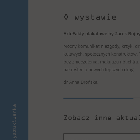
O wystawie
ArteFakty plakatowe by Jarek Bujny
Mocny komunikat niezgody, krzyk, dr
kulawych, społecznych konstruktów. 
bez znieczulenia, makijażu i blichtr
nakreślenia nowych lepszych dróg.
dr Anna Drońska
Wyszukiwarka
Zobacz inne aktua