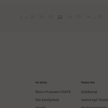
nformatyczne – nadal mają sens i realną wartość dla przyszłości 
omputerowych zaprasza rodziców na spotkanie informacyjne poświę
 świecie zdominowanym przez AI oraz wyzwaniom, przed którymi sto
1
...
10
11
12
13
14
15
16
...
50
Na skróty
Ważne linki
Biuro Prasowe PJATK
Dziekanat
Dla kandydata
Samorząd Stude
Studia
Ważne kontakty