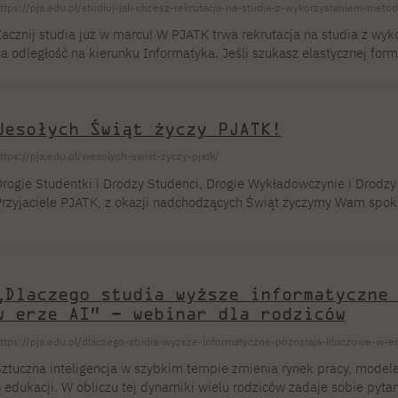
ttps://pja.edu.pl/studiuj-jak-chcesz-rekrutacja-na-studia-z-wykorzystaniem-metod
acznij studia już w marcu! W PJATK trwa rekrutacja na studia z wyk
a odległość na kierunku Informatyka. Jeśli szukasz elastycznej form
odróżami lub innymi obowiązkami – to rozwiązanie dla Ciebie. Rekr
 i II stopnia na kierunku Informatyka w trybie niestacjonarnym z w
a odległość (internetowym). Dlaczego warto? Niezależnie od tego, c
Wesołych Świąt życzy PJATK!
…]
ttps://pja.edu.pl/wesolych-swiat-zyczy-pjatk/
rogie Studentki i Drodzy Studenci, Drogie Wykładowczynie i Drodzy
rzyjaciele PJATK, z okazji nadchodzących Świąt życzymy Wam spoko
ajbliższych. Niech będzie to okazja do odpoczynku, refleksji oraz re
Nowego Roku!
„Dlaczego studia wyższe informatyczne
w erze AI” – webinar dla rodziców
ttps://pja.edu.pl/dlaczego-studia-wyzsze-informatyczne-pozostaja-kluczowe-w-er
ztuczna inteligencja w szybkim tempie zmienia rynek pracy, modele
 edukacji. W obliczu tej dynamiki wielu rodziców zadaje sobie pytan