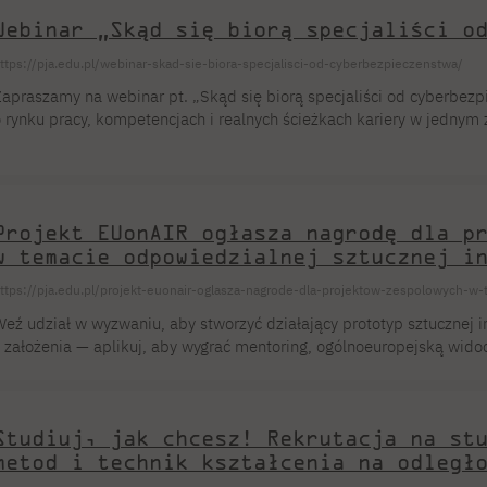
lokalizowanej […]
Webinar „Skąd się biorą specjaliści o
ttps://pja.edu.pl/webinar-skad-sie-biora-specjalisci-od-cyberbezpieczenstwa/
apraszamy na webinar pt. „Skąd się biorą specjaliści od cyberbez
 rynku pracy, kompetencjach i realnych ścieżkach kariery w jednym
potkanie odbędzie się 15.01.2026 o 18:00 w formie LinkedIn Live.
ednym z kluczowych priorytetów technologicznych organizacji na ca
 obszarów z największą luką kompetencyjną. W trakcie webinaru sp
racodawców i kandydatów, konfrontując […]
Projekt EUonAIR ogłasza nagrodę dla p
w temacie odpowiedzialnej sztucznej i
ttps://pja.edu.pl/projekt-euonair-oglasza-nagrode-dla-projektow-zespolowych-w-t
eź udział w wyzwaniu, aby stworzyć działający prototyp sztucznej in
 założenia — aplikuj, aby wygrać mentoring, ogólnoeuropejską wid
la maksymalnie trzech projektów zespołowych. Dla finansowanych 
dpowiedzialna sztuczna inteligencja w praktyce Kto może aplikować:
najduje się na stronie projektu EUonAIR. Termin na przesyłanie zgł
Studiuj, jak chcesz! Rekrutacja na st
tycznia 2026 r. o godz. 12.00 […]
metod i technik kształcenia na odległ