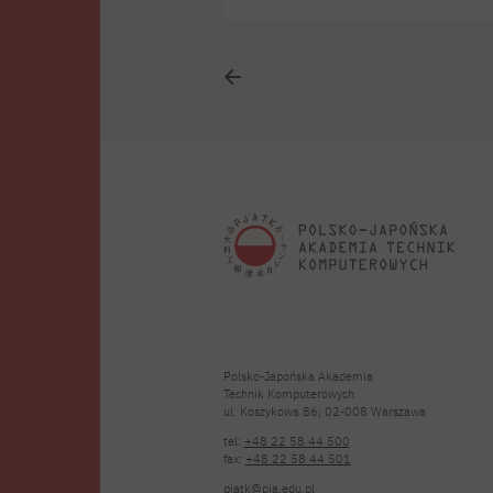
i
K
w
Polsko-Japońska Akademia
Technik Komputerowych
ul. Koszykowa 86; 02-008 Warszawa
tel:
+48 22 58 44 500
fax:
+48 22 58 44 501
pjatk@pja.edu.pl