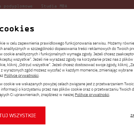
a podyplomowe
Studia MBA
Badania
Dla
Dl
lni
w PJATK
naukowe
studenta
pr
cookies
i
ookie w celu zapewnienia prawidłowego funkcjonowania serwisu. Możemy równi
ach analitycznych w szczególności dopasowania treści reklamowych do Twoich pre
ie
ch
ickiego
Transfer z innej uczelni
Studia stacjonarne I st. PL
Wymiana z Japonią
JICA
Opłaty za studia
Studia stacjonarne I st. EN
Erasmus+
Wirtualna Polska
ów cookie analitycznych i funkcjonalnych wymaga zgody. Jeżeli chcesz zaakcepto
ia.
rz
,
Redukcja czesnego
Studia stacjonarne II st. PL
Uczelnie partnerskie
Orange Polska
Stypendia
Studia stacjonarne II st. EN
Dla studentów
akceptuj wszystkie”. Jeżeli nie wyrażasz zgody na korzystanie przez nas z plików
a
ektach,
ałaniami
kie, kliknij „Odrzuć wszystkie”. Jeżeli chcesz dostosować swoje zgody, kliknij „Z
Dni otwarte PJATK
Studia niestacjonarne I st. PL
Mobilność kadry
Wirtualny spacer po uczelni
Studia niestacjonarne II st. PL
Staże w Japonii
ą z wyrażonych zgód możesz wycofać w każdym momencie, zmieniając wybrane u
Kalendarium wydarzeń
Studia niestacjonarne blended
Kontakt
Rozkład roku akademickiego
Studia niestacjonarne blended
esz
Polityce prywatności
.
rekrutacyjnych
learning * I st. PL
learning * I st. EN
ków cookie we wskazanych powyżej celach związane jest z przetwarzaniem Twoi
Konsultacje teczek SNM
Studia niestacjonarne blended
Kontakt
informacji o korzystaniu przez nas plików cookie oraz o przetwarzaniu Twoich
* Z wykorzystaniem metod i technik
learning * II st. PL
ących Ci uprawnieniach, znajdziesz w naszej
Polityce prywatności
.
kształcenia na odległość
RESTART w IT – raport 2025/2026
TUJ WSZYSTKIE
Z
ttps://pja.edu.pl/raport-zarobkow-i-rynku-pracy-w-it-2026/
O nas
O Biurze Prasowym
Organy
Press pack
owy raport rynku IT w Polsce W polskim IT widać dziś wyraźne sygnał
Dla nowych studentów
Spotkania tematyczne z PJATK
Komisje
Aktualności i komunikaty
Delegaci
Baza ekspertów PJATK
ziałają na korzyść kandydatów w segmencie technologicznym. Rapor