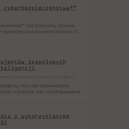
d cyberbezpieczeństwa?”
pieczeństwa?” czyli praktyczną rozmowę
 z najbardziej poszukiwanych obszarów IT.
Cyberbezpieczeństwo od lat pozostaje
łym świecie – a jednocześnie jednym
ojrzymy na ten rynek z dwóch perspektyw:
rojektów zespołowych
nteligencji
emacie-odpowiedzialnej-sztucznej-inteligencji/
teligencji, który jest odpowiedzialny
oczność w EUonAIR oraz mikrofinansowanie
zespołów – co otrzymasz: Temat:
 Więcej informacji i link do zgłoszenia
oszeń został wydłużony do 31
udia z wykorzystaniem
ość