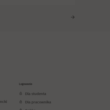
dziecka? Polsko-Japońska Akademia Technik
cone roli studiów informatycznych
ją dziś młodzi ludzie […]
Logowanie
Dla studenta
ncki
Dla pracownika