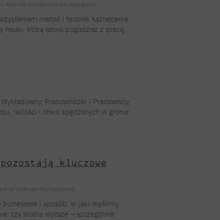
-i-technik-ksztalcenia-na-odleglosc/
orzystaniem metod i technik kształcenia
y nauki, którą łatwo pogodzisz z pracą,
utacja prowadzona jest na studia
ykorzystaniem metod i technik kształcenia
zy jesteś w domu, w podróży, czy w pracy
 Wykładowcy, Pracowniczki i Pracownicy,
ju, radości i chwil spędzonych w gronie
generacji sił. Wesołych Świąt i szczęśliwego
 pozostają kluczowe
ze-ai-webinar-dla-rodzicow/
 biznesowe i sposób, w jaki myślimy
ie: czy studia wyższe – szczególnie