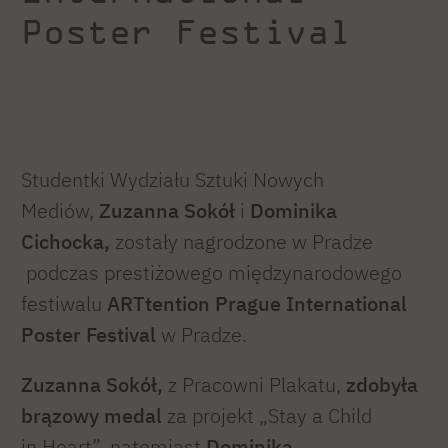
Poster Festival
Studentki Wydziału Sztuki Nowych
Mediów,
Zuzanna Sokół
i
Dominika
Cichocka,
zostały nagrodzone w Pradze
podczas prestiżowego międzynarodowego
festiwalu
ARTtention Prague International
Poster Festival
w Pradze.
Zuzanna Sokół,
z Pracowni Plakatu,
zdobyła
brązowy medal
za projekt „Stay a Child
in Heart”, natomiast
Dominika