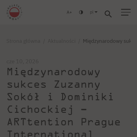
pl
A
Warszawa
Gdańsk
Liceum
Studia podyplomowe
Studia MBA
Zaloguj się
Strona główna
Aktualności
Międzynarodowy sukces 
cze 10, 2026
Międzynarodowy
sukces Zuzanny
Sokół i Dominiki
Cichockiej –
ARTtention Prague
International