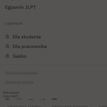
Egzamin JLPT
Logowanie
Dla studenta
Dla pracownika
Gakko
Polityka prywatności
Zarządzaj cookies
Rekrutacja
czas start:
INFORMATYKA, I STOPNIA
INFORMATYKA, II STOPNIA
ZARZĄ