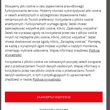
chmurowymi.
Stosujemy pliki cookie w celu zapewnienia prawidłowego
funkcjonowania serwisu. Możemy również wykorzystywać pliki cookie
w celach analitycznych w szczególności dopasowania treści
W obszarze analizy danych Katedra
reklamowych do Twoich preferencji. Korzystanie z plików cookie
wykorzystuje zarówno klasyczne metody
analitycznych i funkcjonalnych wymaga zgody. Jeżeli chcesz
zaakceptować wszystkie pliki cookie, kliknij „Zaakceptuj wszystkie”.
statystyczne, jak i nowoczesne podejścia z
Jeżeli nie wyrażasz zgody na korzystanie przez nas z plików cookie
innych niż niezbędne pliki cookie, kliknij „Odrzuć wszystkie”. Jeżeli
zakresu data science i sztucznej inteligencji
chcesz dostosować swoje zgody, kliknij „Zarządzaj cookies”. Pamiętaj,
(AI), takie jak uczenie maszynowe czy
że każdą z wyrażonych zgód możesz wycofać w każdym momencie,
zmieniając wybrane ustawienia. Więcej informacji znajdziesz
Polityce
przetwarzanie języka naturalnego.
prywatności
.
Współpraca z przemysłem i rozwój
Korzystanie z plików cookie we wskazanych powyżej celach związane
jest z przetwarzaniem Twoich danych osobowych. Więcej informacji o
praktycznych rozwiązań opartych na danych
korzystaniu przez nas plików cookie oraz o przetwarzaniu Twoich
danych osobowych, w tym o przysługujących Ci uprawnieniach,
to ważny element działalności zespołu.
znajdziesz w naszej
Polityce prywatności
.
ZAAKCEPTUJ WSZYSTKIE
ZARZĄDZAJ COOKIES