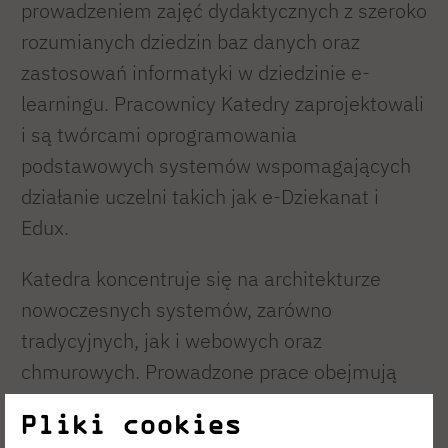
prowadzeniem zajęć dydaktycznych z szeroko
rozumianych dziedzin baz danych oraz
zastosowań informatyki w dziedzinie e-
learningu. Pracownicy Katedry zaprojektowali
i są twórcami oprogramowania
podstawowych systemów wspomagających
działanie uczelni takich jak e-Dziekanat i
Edux.
Katedra koncentruje się na architekturze
nowoczesnych systemów, zarówno
tradycyjnych, jak i webowych oraz
chmurowych. Prowadzone prace obejmują
relacyjne i nierelacyjne bazy danych,
Pliki cookies
hurtownie danych oraz integrację z usługami