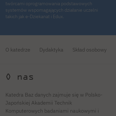
twórcami oprogramowania podstawowych
systemów wspomagających działanie uczelni
takich jak e-Dziekanat i Edux.
O katedrze
Dydaktyka
Skład osobowy
O nas
Katedra Baz danych zajmuje się w Polsko-
Japońskiej Akademii Technik
Komputerowych badaniami naukowymi i