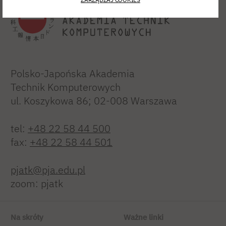
Polsko-Japońska Akademia
Technik Komputerowych
ul. Koszykowa 86; 02-008 Warszawa
tel:
+48 22 58 44 500
fax:
+48 22 58 44 501
pjatk@pja.edu.pl
zoom: pjatk
Na skróty
Ważne linki