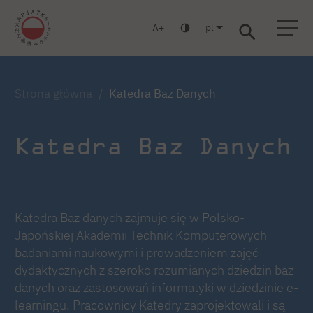
pl
A
Warszawa
Gdańsk
Liceum
Studia podyplomowe
Studia MBA
Zaloguj się
Strona główna
Katedra Baz Danych
Katedra Baz Danych
Katedra Baz danych zajmuje się w Polsko-
Japońskiej Akademii Technik Komputerowych
badaniami naukowymi i prowadzeniem zajęć
dydaktycznych z szeroko rozumianych dziedzin baz
danych oraz zastosowań informatyki w dziedzinie e-
learningu. Pracownicy Katedry zaprojektowali i są