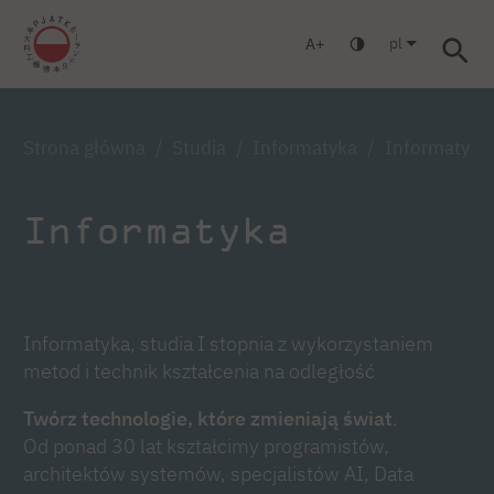
pl
A
Warszawa
Gdańsk
Liceum
Studia podyplomowe
Stud
Zaloguj się
Strona główna
Studia
Informatyka
Informatyka,
Informatyka
Informatyka, studia I stopnia z wykorzystaniem
metod i technik kształcenia na odległość
Twórz technologie, które zmieniają świat
.
Od ponad 30 lat kształcimy programistów,
architektów systemów, specjalistów AI, Data