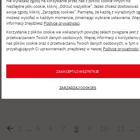
nie wyrażasz zgody na korzystanie przez nas z plików cookie innych niż
edycji Badania Społeczności IT
niezbędne pliki cookie, kliknij „Odrzuć wszystkie”. Jeżeli chcesz dostosować
swoje zgody, kliknij „Zarządzaj cookies”. Pamiętaj, że każdą z wyrażonych z
możesz wycofać w każdym momencie, zmieniając wybrane ustawienia. Więc
informacji znajdziesz
Polityce prywatności
.
AKTUALNOŚCI
GRU 07, 2023
Korzystanie z plików cookie we wskazanych powyżej celach związane jest z
Sukces konferencji “Your Date With Data
przetwarzaniem Twoich danych osobowych. Więcej informacji o korzystaniu 
Science” zorganizowanej przez Data
nas plików cookie oraz o przetwarzaniu Twoich danych osobowych, w tym o
Science Club PJATK
przysługujących Ci uprawnieniach, znajdziesz w naszej
Polityce prywatności
.
ZAAKCEPTUJ WSZYSTKIE
AKTUALNOŚCI
LIS 30, 2023
Zapraszamy do wzięcia udziału
w wykładzie „Sztuczna inteligencja
ZARZĄDZAJ COOKIES
w diagnostyce medycznej”
1
…
5
6
7
8
9
10
11
…