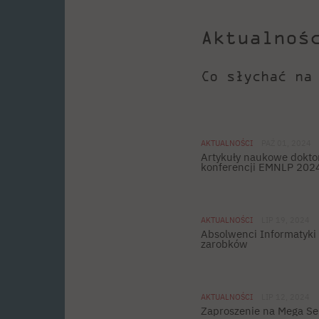
Aktualnoś
Co słychać na
AKTUALNOŚCI
PAŹ 01, 2024
Artykuły naukowe dokto
konferencji EMNLP 202
AKTUALNOŚCI
LIP 19, 2024
Absolwenci Informatyki
zarobków
AKTUALNOŚCI
LIP 12, 2024
Zaproszenie na Mega Se