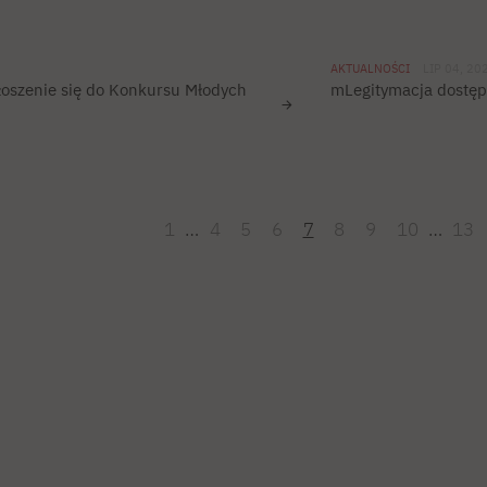
AKTUALNOŚCI
LIP 04, 20
głoszenie się do Konkursu Młodych
mLegitymacja dostę
1
…
4
5
6
7
8
9
10
…
13