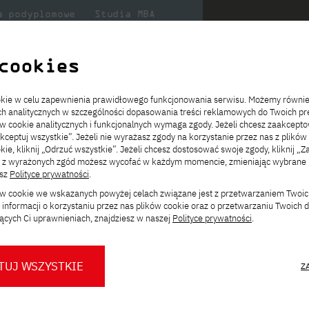
a podyplomowe
Studia MBA
Badania
Dla
Dl
lni
w PJATK
naukowe
studenta
pr
cookies
ookie w celu zapewnienia prawidłowego funkcjonowania serwisu. Możemy równi
ystaniem metod i technik kształcenia na odległość
ach analitycznych w szczególności dopasowania treści reklamowych do Twoich pre
ie
ch
ickiego
Transfer z innej uczelni
Studia stacjonarne I st. PL
Wymiana z Japonią
JICA
Opłaty za studia
Studia stacjonarne I st. EN
Erasmus+
Wirtualna Polska
ów cookie analitycznych i funkcjonalnych wymaga zgody. Jeżeli chcesz zaakcepto
ia.
rz
,
Redukcja czesnego
Studia stacjonarne II st. PL
Uczelnie partnerskie
Orange Polska
Stypendia
Studia stacjonarne II st. EN
Dla studentów
akceptuj wszystkie”. Jeżeli nie wyrażasz zgody na korzystanie przez nas z plików
a
ektach,
ałaniami
kie, kliknij „Odrzuć wszystkie”. Jeżeli chcesz dostosować swoje zgody, kliknij „Z
Dni otwarte PJATK
Studia niestacjonarne I st. PL
Mobilność kadry
Wirtualny spacer po uczelni
Studia niestacjonarne II st. PL
Staże w Japonii
ą z wyrażonych zgód możesz wycofać w każdym momencie, zmieniając wybrane u
Kalendarium wydarzeń
Studia niestacjonarne blended
Kontakt
Rozkład roku akademickiego
Studia niestacjonarne blended
esz
Polityce prywatności
.
rekrutacyjnych
learning * I st. PL
learning * I st. EN
Zmień
ków cookie we wskazanych powyżej celach związane jest z przetwarzaniem Twoi
Konsultacje teczek SNM
Studia niestacjonarne blended
Kontakt
ścieżkę studiów:
informacji o korzystaniu przez nas plików cookie oraz o przetwarzaniu Twoich
* Z wykorzystaniem metod i technik
learning * II st. PL
ących Ci uprawnieniach, znajdziesz w naszej
Polityce prywatności
.
kształcenia na odległość
 wykorzystaniem metod i
TUJ WSZYSTKIE
Z
O nas
O Biurze Prasowym
Organy
Press pack
iat
.
Dla nowych studentów
Spotkania tematyczne z PJATK
Komisje
Aktualności i komunikaty
Delegaci
Baza ekspertów PJATK
ów, architektów systemów,