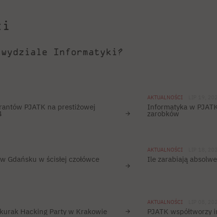
ci
 wydziale Informatyki?
AKTUALNOŚCI
LIP 19, 20
rantów PJATK na prestiżowej
Informatyka w PJAT
4
zarobków
AKTUALNOŚCI
LIP 18, 20
 w Gdańsku w ścisłej czołówce
Ile zarabiają absolw
AKTUALNOŚCI
LIP 08, 20
kurak Hacking Party w Krakowie
PJATK współtworzy 