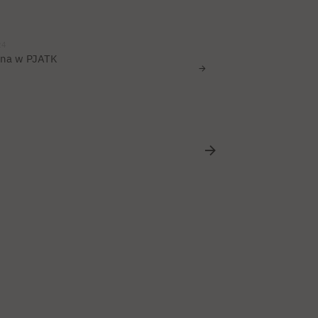
24
pna w PJATK