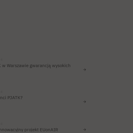
24
K w Warszawie gwarancją wysokich
24
enci PJATK?
24
innowacyjny projekt EUonAIR