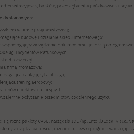
 i administracyjnych, banków, przedsiębiorstw państwowych i prywat
ac dyplomowych
:
yzykiem w firmie programistycznej;
agające budowę i działanie sklepu internetowego;
c wspomagający zarządzanie dokumentami i jakością oprogramowan
bsługi Incydentów Ratunkowych;
ska dla zwierząt;
nia firmą montażową;
pomagająca naukę języka obcego;
ierająca trening aerobowy;
maperów obiektowo-relacyjnych;
 wzajemne pożyczanie przedmiotów codziennego użytku.
 się różne pakiety CASE, narzędzia IDE (np. IntelliJ Idea, Visual St
stemy zarządzania treścią, różnorodne języki programowania (np. J