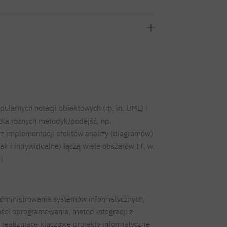
ularnych notacji obiektowych (m. in. UML) i
dla różnych metodyk/podejść, np.
eż implementacji efektów analizy (diagramów)
k i indywidualne) łączą wiele obszarów IT, w
)
 administrowania systemów informatycznych,
ści oprogramowania, metod integracji z
 realizujące kluczowe projekty informatyczne