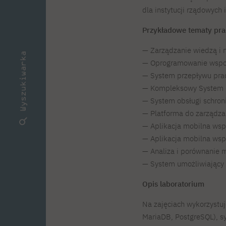
dla instytucji rządowych
Przykładowe tematy pr
— Zarządzanie wiedzą i r
Wyszukiwarka
— Oprogramowanie wspom
— System przepływu pra
— Kompleksowy System O
— System obsługi schroni
— Platforma do zarządza
— Aplikacja mobilna ws
— Aplikacja mobilna wsp
— Analiza i porównanie 
— System umożliwiający
Opis laboratorium
Na zajęciach wykorzystuje
MariaDB, PostgreSQL), sy