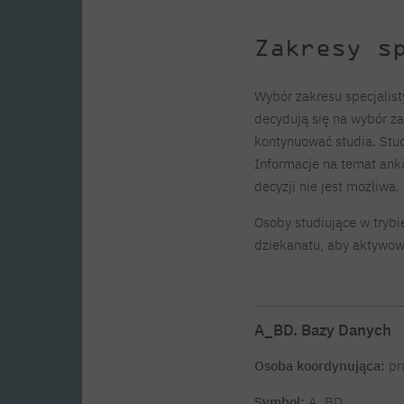
Zakresy s
Wybór zakresu specjalist
decydują się na wybór za
kontynuować studia. Stud
Informacje na temat anki
decyzji nie jest możliwa.
Osoby studiujące w trybi
dziekanatu, aby aktywowa
A_BD. Bazy Danych
Osoba koordynująca:
pr
Symbol:
A_BD