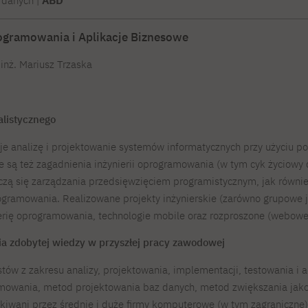
 danych |
ABD
ogramowania i Aplikacje Biznesowe
inż. Mariusz Trzaska
alistycznego
 analizę i projektowanie systemów informatycznych przy użyciu pop
 są też zagadnienia inżynierii oprogramowania (w tym cyk życiowy 
uczą się zarządzania przedsięwzięciem programistycznym, jak równi
gramowania. Realizowane projekty inżynierskie (zarówno grupowe ja
ierię oprogramowania, technologie mobile oraz rozproszone (webowe
ia zdobytej wiedzy w przyszłej pracy zawodowej
tów z zakresu analizy, projektowania, implementacji, testowania i
amowania, metod projektowania baz danych, metod zwiększania jako
kiwani przez średnie i duże firmy komputerowe (w tym zagraniczne)