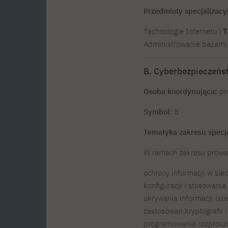
Przedmioty specjalizacy
Technologie Internetu |
T
Administrowanie bazami
B. Cyberbezpieczeńs
Osoba koordynująca:
pro
Symbol:
B
Tematyka zakresu specj
W ramach zakresu prowad
ochrony informacji w si
konfiguracji i stosowan
ukrywania informacji (st
zastosowań kryptografii i
programowania rozprosz