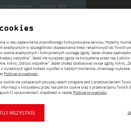
a podyplomowe
Studia MBA
Badania
Dla
Dl
lni
w PJATK
naukowe
studenta
pr
cookies
ookie w celu zapewnienia prawidłowego funkcjonowania serwisu. Możemy równi
ystaniem metod i technik kształcenia na odległość
ach analitycznych w szczególności dopasowania treści reklamowych do Twoich pre
ie
ch
ickiego
Transfer z innej uczelni
Studia stacjonarne I st. PL
Wymiana z Japonią
JICA
Opłaty za studia
Studia stacjonarne I st. EN
Erasmus+
Wirtualna Polska
ów cookie analitycznych i funkcjonalnych wymaga zgody. Jeżeli chcesz zaakcepto
ia.
rz
,
Redukcja czesnego
Studia stacjonarne II st. PL
Uczelnie partnerskie
Orange Polska
Stypendia
Studia stacjonarne II st. EN
Dla studentów
akceptuj wszystkie”. Jeżeli nie wyrażasz zgody na korzystanie przez nas z plików
a
ektach,
ałaniami
kie, kliknij „Odrzuć wszystkie”. Jeżeli chcesz dostosować swoje zgody, kliknij „Z
Dni otwarte PJATK
Studia niestacjonarne I st. PL
Mobilność kadry
Wirtualny spacer po uczelni
Studia niestacjonarne II st. PL
Staże w Japonii
ą z wyrażonych zgód możesz wycofać w każdym momencie, zmieniając wybrane u
Kalendarium wydarzeń
Studia niestacjonarne blended
Kontakt
Rozkład roku akademickiego
Studia niestacjonarne blended
esz
Polityce prywatności
.
rekrutacyjnych
learning * I st. PL
learning * I st. EN
Zmień
ków cookie we wskazanych powyżej celach związane jest z przetwarzaniem Twoi
Konsultacje teczek SNM
Studia niestacjonarne blended
Kontakt
ścieżkę studiów:
informacji o korzystaniu przez nas plików cookie oraz o przetwarzaniu Twoich
* Z wykorzystaniem metod i technik
learning * II st. PL
ących Ci uprawnieniach, znajdziesz w naszej
Polityce prywatności
.
kształcenia na odległość
 wykorzystaniem metod i
TUJ WSZYSTKIE
Z
O nas
O Biurze Prasowym
Organy
Press pack
iat
.
Dla nowych studentów
Spotkania tematyczne z PJATK
Komisje
Aktualności i komunikaty
Delegaci
Baza ekspertów PJATK
ów, architektów systemów,