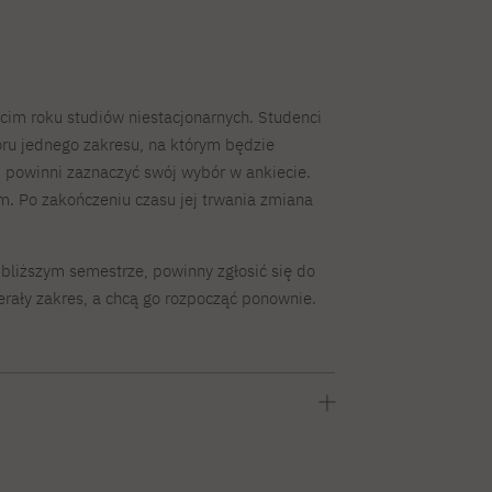
cim roku studiów niestacjonarnych. Studenci
oru jednego zakresu, na którym będzie
, powinni zaznaczyć swój wybór w ankiecie.
m. Po zakończeniu czasu jej trwania zmiana
jbliższym semestrze, powinny zgłosić się do
erały zakres, a chcą go rozpocząć ponownie.