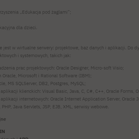
rzyszenia „Edukacja pod żaglami”;
kacyjna dla dzieci.
jest w wirtualne serwery: projektowe, baz danych i aplikacji. Do dy
ktowych i systemowych, takich jak:
zenia prac projektowych: Oracle Designer, Micro-soft Visio;
 Oracle, Microsoft i Rational Software (IBM);
cle, MS SQLServer, DB2, Postgres, MySQL;
plikacji klienckich: Visual Basic, Java, C, C#, C++, Oracle Forms, O
plikacji internetowych: Oracle Internet Application Server, Oracle 
 PHP, Java Servlets, JSP, EJB, XML, serwisy webowe.
jne
IN