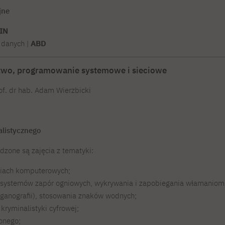
jne
IN
 danych |
ABD
two, programowanie systemowe i sieciowe
f. dr hab. Adam Wierzbicki
alistycznego
zone są zajęcia z tematyki:
eciach komputerowych;
ia systemów zapór ogniowych, wykrywania i zapobiegania włamaniom
eganografii), stosowania znaków wodnych;
 kryminalistyki cyfrowej;
onego;