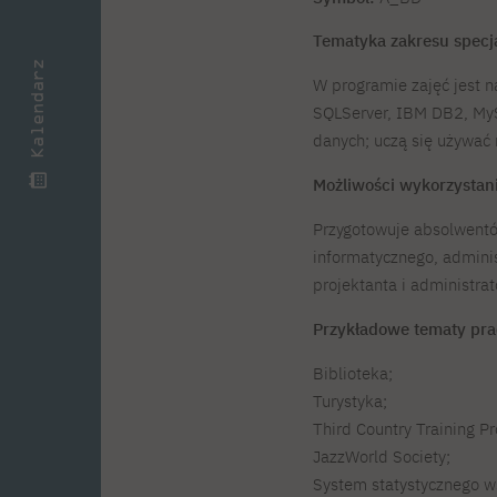
Tematyka zakresu specj
Kalendarz
W programie zajęć jest n
SQLServer, IBM DB2, MyS
danych; uczą się używać 
Możliwości wykorzystan
Przygotowuje absolwentów
informatycznego, adminis
projektanta i administrat
Przykładowe tematy pr
Biblioteka;
Turystyka;
Third Country Training P
JazzWorld Society;
System statystycznego 