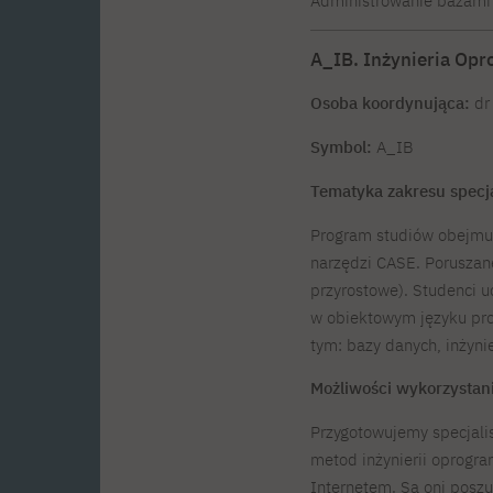
Administrowanie bazami
A_IB. Inżynieria Opr
Osoba koordynująca:
dr 
Symbol:
A_IB
Tematyka zakresu specj
Program studiów obejmuje
narzędzi CASE. Poruszane
przyrostowe). Studenci 
w obiektowym języku pro
tym: bazy danych, inżyn
Możliwości wykorzystan
Przygotowujemy specjalis
metod inżynierii oprogr
Internetem. Są oni poszu