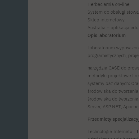
Herbaciarnia on-line;
System do obsługi stowa
Sklep internetowy;
Australia – aplikacja edu
Opis laboratorium
Laboratorium wyposażone 
programistycznych, proje
narzędzia CASE do prowad
metodyki projektowe firm
systemy baz danych: Ora
środowiska do tworzenia a
środowiska do tworzenia a
Server, ASP.NET, Apache,
Przedmioty specjalizacy
Technologie Internetu |
T