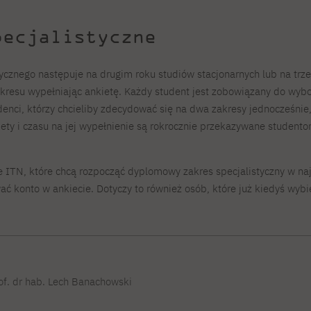
pecjalistyczne
ycznego następuje na drugim roku studiów stacjonarnych lub na trze
kresu wypełniając ankietę. Każdy student jest zobowiązany do wyb
enci, którzy chcieliby zdecydować się na dwa zakresy jednocześnie
ety i czasu na jej wypełnienie są rokrocznie przekazywane studento
e ITN, które chcą rozpocząć dyplomowy zakres specjalistyczny w na
ć konto w ankiecie. Dotyczy to również osób, które już kiedyś wybi
of. dr hab. Lech Banachowski