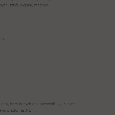
nych, szkół, wojska, mediów.
ia;
udio), bazy danych (np. Microsoft SQL Server,
ava, platforma .NET).