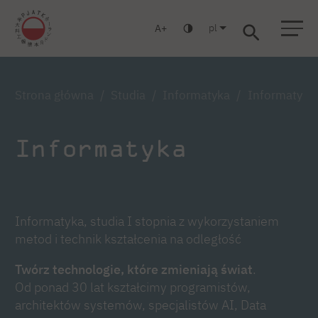
pl
A
Warszawa
Gdańsk
Liceum
Studia podyplomowe
Studia MBA
Zaloguj się
Strona główna
Studia
Informatyka
Informatyka,
Informatyka
Informatyka, studia I stopnia z wykorzystaniem
metod i technik kształcenia na odległość
Twórz technologie, które zmieniają świat
.
Od ponad 30 lat kształcimy programistów,
architektów systemów, specjalistów AI, Data