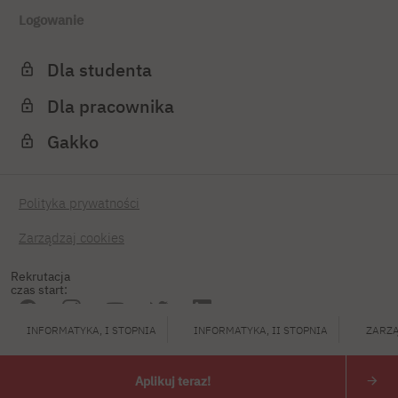
Logowanie
Dla studenta
Dla pracownika
Gakko
Polityka prywatności
Zarządzaj cookies
Rekrutacja
czas start:
INFORMATYKA, I STOPNIA
INFORMATYKA, II STOPNIA
ZARZĄ
PJATK 2026
Aplikuj teraz!