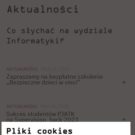
Aktualności
Co słychać na wydziale
Informatyki?
AKTUALNOŚCI
MAJ 29, 2023
Zapraszamy na bezpłatne szkolenie
„Bezpieczne dzieci w sieci”
AKTUALNOŚCI
MAJ 26, 2023
Sukces studentów PJATK
na Supervision_hack 2023
Pliki cookies