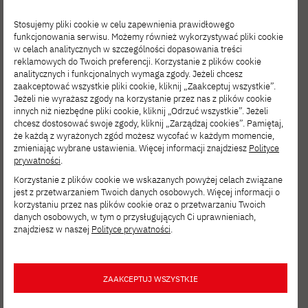
AKTUALNOŚCI
MAJ 24, 2023
Stosujemy pliki cookie w celu zapewnienia prawidłowego
Konferencja Robotic Process
funkcjonowania serwisu. Możemy również wykorzystywać pliki cookie
Automation w Biznesie
w celach analitycznych w szczególności dopasowania treści
reklamowych do Twoich preferencji. Korzystanie z plików cookie
analitycznych i funkcjonalnych wymaga zgody. Jeżeli chcesz
zaakceptować wszystkie pliki cookie, kliknij „Zaakceptuj wszystkie”.
Jeżeli nie wyrażasz zgody na korzystanie przez nas z plików cookie
AKTUALNOŚCI
MAJ 17, 2023
innych niż niezbędne pliki cookie, kliknij „Odrzuć wszystkie”. Jeżeli
Sukces doktorantów w konkursie
chcesz dostosować swoje zgody, kliknij „Zarządzaj cookies”. Pamiętaj,
do międzynarodowego warsztatu
że każdą z wyrażonych zgód możesz wycofać w każdym momencie,
SemEval
zmieniając wybrane ustawienia. Więcej informacji znajdziesz
Polityce
prywatności
.
Korzystanie z plików cookie we wskazanych powyżej celach związane
jest z przetwarzaniem Twoich danych osobowych. Więcej informacji o
AKTUALNOŚCI
MAJ 17, 2023
korzystaniu przez nas plików cookie oraz o przetwarzaniu Twoich
danych osobowych, w tym o przysługujących Ci uprawnieniach,
Międzynarodowa Doradcza Rada
znajdziesz w naszej
Polityce prywatności
.
Ekspertów wspiera Szkołę Doktorską
ICT&Design
ZAAKCEPTUJ WSZYSTKIE
AKTUALNOŚCI
MAJ 12, 2023