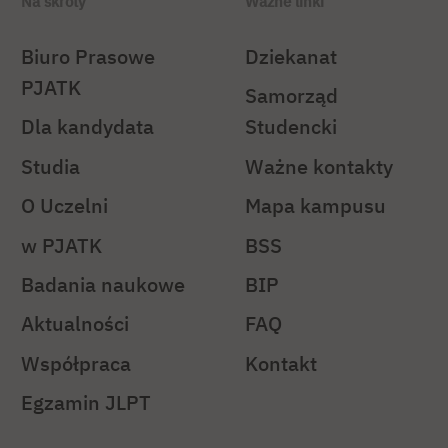
Na skróty
Ważne linki
Biuro Prasowe
Dziekanat
PJATK
Samorząd
Dla kandydata
Studencki
Studia
Ważne kontakty
O Uczelni
Mapa kampusu
w PJATK
BSS
Badania naukowe
BIP
Aktualności
FAQ
Współpraca
Kontakt
Egzamin JLPT