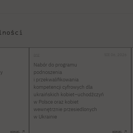
lności
onz
SIE 06, 2026
Nabór do programu
ty
podnoszenia
i przekwalifikowania
kompetencji cyfrowych dla
ukraińskich kobiet–uchodźczyń
w Polsce oraz kobiet
wewnętrznie przesiedlonych
w Ukrainie
więcej
więcej