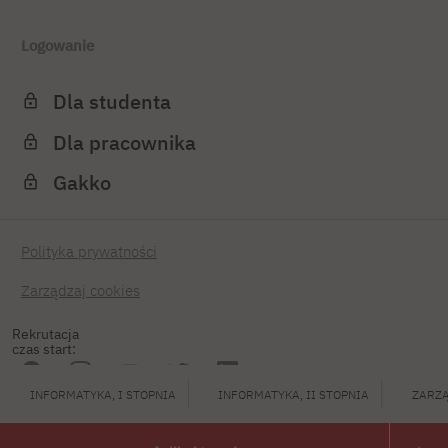
Logowanie
Dla studenta
Dla pracownika
Gakko
Polityka prywatności
Zarządzaj cookies
Rekrutacja
czas start:
INFORMATYKA, I STOPNIA
INFORMATYKA, II STOPNIA
ZARZĄ
PJATK 2026