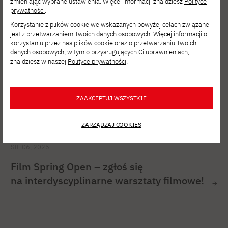
zmieniając wybrane ustawienia. Więcej informacji znajdziesz
Polityce
prywatności
.
Korzystanie z plików cookie we wskazanych powyżej celach związane
jest z przetwarzaniem Twoich danych osobowych. Więcej informacji o
korzystaniu przez nas plików cookie oraz o przetwarzaniu Twoich
danych osobowych, w tym o przysługujących Ci uprawnieniach,
znajdziesz w naszej
Polityce prywatności
.
ZAAKCEPTUJ WSZYSTKIE
ZARZĄDZAJ COOKIES
SIE 06, 2026
Film Spring Open – zgłoś się
na interdyscyplinarne warsztaty filmowe!