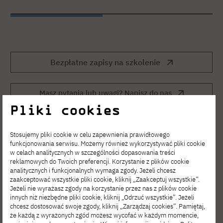
Bezpłatne zapisy na szkolenie
Masz pytania lub uwagi? Napisz do nas
Pliki cookies
Stosujemy pliki cookie w celu zapewnienia prawidłowego
funkcjonowania serwisu. Możemy również wykorzystywać pliki cookie
w celach analitycznych w szczególności dopasowania treści
reklamowych do Twoich preferencji. Korzystanie z plików cookie
analitycznych i funkcjonalnych wymaga zgody. Jeżeli chcesz
zaakceptować wszystkie pliki cookie, kliknij „Zaakceptuj wszystkie”.
Zobacz inne
Jeżeli nie wyrażasz zgody na korzystanie przez nas z plików cookie
innych niż niezbędne pliki cookie, kliknij „Odrzuć wszystkie”. Jeżeli
aktualności
chcesz dostosować swoje zgody, kliknij „Zarządzaj cookies”. Pamiętaj,
że każdą z wyrażonych zgód możesz wycofać w każdym momencie,