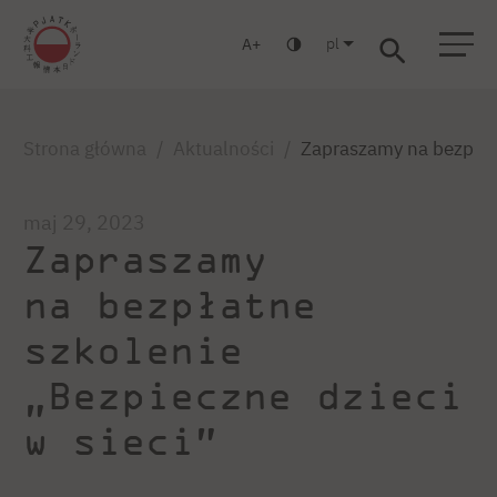
pl
A
Warszawa
Gdańsk
Liceum
Studia podyplomowe
Studia MBA
Zaloguj się
Strona główna
Aktualności
Zapraszamy na bezpłatn
maj 29, 2023
Zapraszamy
na bezpłatne
szkolenie
„Bezpieczne dzieci
w sieci”