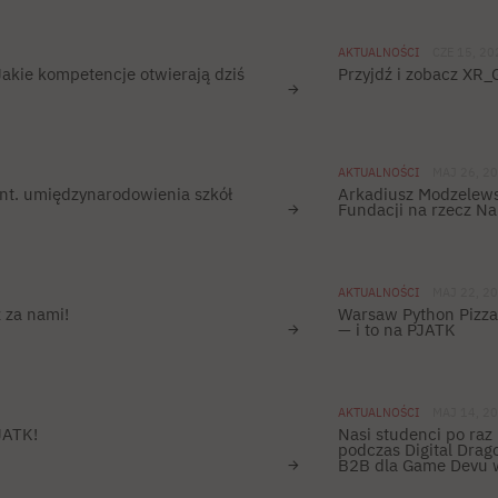
AKTUALNOŚCI
CZE 15, 20
akie kompetencje otwierają dziś
Przyjdź i zobacz XR
AKTUALNOŚCI
MAJ 26, 2
nt. umiędzynarodowienia szkół
Arkadiusz Modzelew
Fundacji na rzecz Nau
AKTUALNOŚCI
MAJ 22, 2
 za nami!
Warsaw Python Pizza
— i to na PJATK
AKTUALNOŚCI
MAJ 14, 2
JATK!
Nasi studenci po raz
podczas Digital Drag
B2B dla Game Devu w