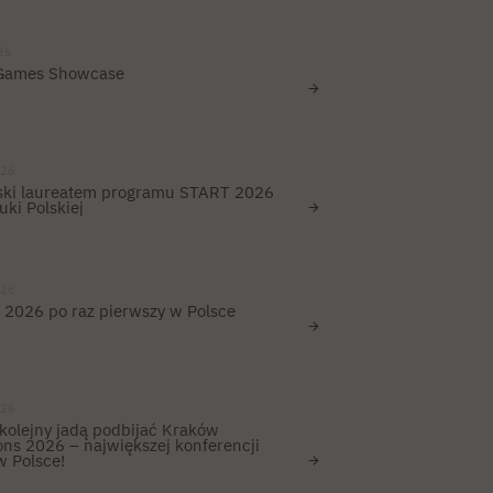
26
_Games Showcase
026
ski laureatem programu START 2026
ki Polskiej
026
 2026 po raz pierwszy w Polsce
026
 kolejny jadą podbijać Kraków
ons 2026 – największej konferencji
 Polsce!