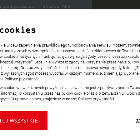
a podyplomowe
Studia MBA
Badania
Dla
Dl
lni
w PJATK
naukowe
studenta
pr
cookies
ookie w celu zapewnienia prawidłowego funkcjonowania serwisu. Możemy równi
narne, polskojęzyczne
News
ach analitycznych w szczególności dopasowania treści reklamowych do Twoich pre
ie
ch
ickiego
Transfer z innej uczelni
Studia stacjonarne I st. PL
Wymiana z Japonią
JICA
Opłaty za studia
Studia stacjonarne I st. EN
Erasmus+
Wirtualna Polska
ów cookie analitycznych i funkcjonalnych wymaga zgody. Jeżeli chcesz zaakcepto
ia.
rz
,
Redukcja czesnego
Studia stacjonarne II st. PL
Uczelnie partnerskie
Orange Polska
Stypendia
Studia stacjonarne II st. EN
Dla studentów
akceptuj wszystkie”. Jeżeli nie wyrażasz zgody na korzystanie przez nas z plików
a
ektach,
ałaniami
kie, kliknij „Odrzuć wszystkie”. Jeżeli chcesz dostosować swoje zgody, kliknij „Z
Dni otwarte PJATK
Studia niestacjonarne I st. PL
Mobilność kadry
Wirtualny spacer po uczelni
Studia niestacjonarne II st. PL
Staże w Japonii
ą z wyrażonych zgód możesz wycofać w każdym momencie, zmieniając wybrane u
Kalendarium wydarzeń
Studia niestacjonarne blended
Kontakt
Rozkład roku akademickiego
Studia niestacjonarne blended
Zmień
esz
Polityce prywatności
.
rekrutacyjnych
learning * I st. PL
learning * I st. EN
ścieżkę studiów:
ków cookie we wskazanych powyżej celach związane jest z przetwarzaniem Twoi
Konsultacje teczek SNM
Studia niestacjonarne blended
Kontakt
informacji o korzystaniu przez nas plików cookie oraz o przetwarzaniu Twoich
* Z wykorzystaniem metod i technik
learning * II st. PL
ących Ci uprawnieniach, znajdziesz w naszej
Polityce prywatności
.
kształcenia na odległość
stacjonarne, polskojęzyczne
iat
.
TUJ WSZYSTKIE
Z
ów, architektów systemów,
O nas
O Biurze Prasowym
Organy
Press pack
ezpieczeństwa i nowych
Dla nowych studentów
Spotkania tematyczne z PJATK
Komisje
Aktualności i komunikaty
Delegaci
Baza ekspertów PJATK