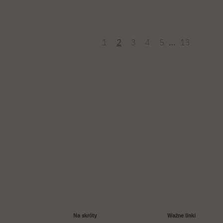
1
2
3
4
5
…
13
Na skróty
Ważne linki