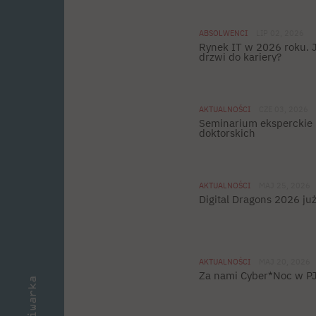
ABSOLWENCI
LIP 02, 2026
Rynek IT w 2026 roku. J
drzwi do kariery?
AKTUALNOŚCI
CZE 03, 2026
Seminarium eksperckie 
doktorskich
AKTUALNOŚCI
MAJ 25, 2026
Digital Dragons 2026 już
AKTUALNOŚCI
MAJ 20, 2026
Za nami Cyber*Noc w P