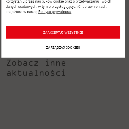
korzystaniu przez nas plików cookie oraz o przetwarzaniu Twoich
danych osobowych, w tym o przysługujących Ci uprawnieniach,
znajdziesz w naszej
Polityce prywatności
.
ZAAKCEPTUJ WSZYSTKIE
ZARZĄDZAJ COOKIES
Zobacz inne
aktualności