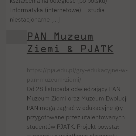
kształcenia na odległość (po polsku)
Informatyka (internetowe) – studia
niestacjonarne […]
PAN Muzeum
Ziemi & PJATK
https://pja.edu.pl/gry-edukacyjne-w-
pan-muzeum-ziemi/
Od 28 listopada odwiedzający PAN
Muzeum Ziemi oraz Muzeum Ewolucji
PAN mogą zagrać w edukacyjne gry
przygotowane przez utalentowanych
studentów PJATK. Projekt powstał
w oparciu o wyjątkowe eksponaty