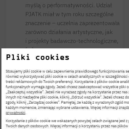
myślą o performatywności. Udział
PJATK miał w tym roku szczególne
znaczenie – uczelnia zaprezentowała
zarówno działania artystyczne, jak
i projekty badawczo-technologiczne,
[…]
Pliki cookies
Polska na EXPO
Stosujemy pliki cookie w celu zapewnienia prawidłowego funkcjonowania 
OSAKA 2025 –
również wykorzystywać pliki cookie w celach analitycznych w szczególnośc
treści reklamowych do Twoich preferencji. Korzystanie z plików cookie analit
spektakularny
funkcjonalnych wymaga zgody. Jeżeli chcesz zaakceptować wszystkie pliki coo
„Zaakceptuj wszystkie”. Jeżeli nie wyrażasz zgody na korzystanie przez nas 
innych niż niezbędne pliki cookie, kliknij „Odrzuć wszystkie”. Jeżeli chcesz
sukces
zgody, kliknij „Zarządzaj cookies”. Pamiętaj, że każdą z wyrażonych zgód 
każdym momencie, zmieniając wybrane ustawienia. Więcej informacji znajd
z udziałem
prywatności
.
Korzystanie z plików cookie we wskazanych powyżej celach związane jest 
studentów PJATK
Twoich danych osobowych. Więcej informacji o korzystaniu przez nas plików 