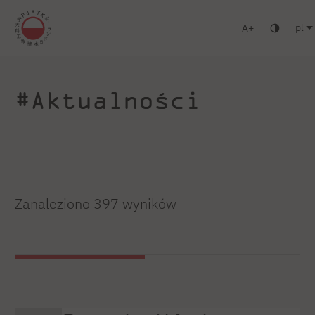
pl
A
Warszawa
Gdańsk
Liceum
Studia podyplomowe
Zaloguj się
#Aktualności
Zanaleziono 397 wyników