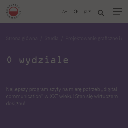
pl
A
Warszawa
Gdańsk
Liceum
Studia podyplomowe
Studia MBA
Zaloguj się
Strona główna
Studia
Projektowanie graficzne i 
O wydziale
Najlepszy program szyty na miarę potrzeb „digital
communication” w XXI wieku! Stań się wirtuozem
designu!