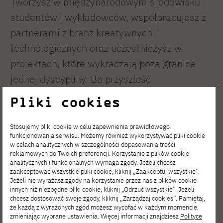
Tworzysz w międzynarodowym środowisku
studentów i wykładowców, współpracujesz z
partnerami z branż kreatywnych i
technologicznych oraz uczestniczysz w
projektach, które wykraczają poza granice
jednej dyscypliny. Bo przyszłość
projektowania powstaje tam, gdzie spotykają
Pliki cookies
się sztuka, technologia, biznes i człowiek.
Stosujemy pliki cookie w celu zapewnienia prawidłowego
Niezależnie od tego, czy wybierzesz Grafikę,
funkcjonowania serwisu. Możemy również wykorzystywać pliki cookie
w celach analitycznych w szczególności dopasowania treści
Projektowanie graficzne i sztukę
reklamowych do Twoich preferencji. Korzystanie z plików cookie
analitycznych i funkcjonalnych wymaga zgody. Jeżeli chcesz
multimediów czy Architekturę wnętrz,
zaakceptować wszystkie pliki cookie, kliknij „Zaakceptuj wszystkie”.
dołączysz do społeczności twórców, którzy
Jeżeli nie wyrażasz zgody na korzystanie przez nas z plików cookie
innych niż niezbędne pliki cookie, kliknij „Odrzuć wszystkie”. Jeżeli
chcą projektować nie tylko estetyczne
chcesz dostosować swoje zgody, kliknij „Zarządzaj cookies”. Pamiętaj,
że każdą z wyrażonych zgód możesz wycofać w każdym momencie,
obiekty, ale także doświadczenia, usługi,
zmieniając wybrane ustawienia. Więcej informacji znajdziesz
Polityce