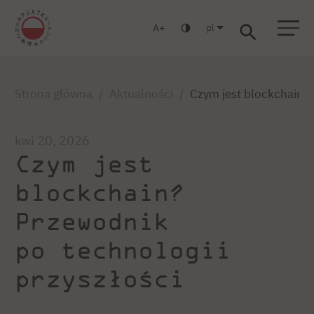
pl
A
Warszawa
Gdańsk
Liceum
Studia podyplomowe
Studia MBA
Zaloguj się
Strona główna
Aktualności
Czym jest blockchain? 
kwi 20, 2026
Czym jest
blockchain?
Przewodnik
po technologii
przyszłości