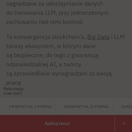
nagradzane za udostępnianie danych
do trenowania LLM, przy jednoczesnym
zachowaniu nad nimi kontroli.
Ta konwergencja blockchain’a,
Big Data
i LLM
tworzy ekosystem, w którym dane
są bezpieczne, do tego z gwarancją
odpowiedzialnej AI, a twórcy
są sprawiedliwie wynagradzani za swoją
pracę.
Rekrutacja
czas start:
INFORMATYKA, I STOPNIA
INFORMATYKA, II STOPNIA
ZARZĄ
Aplikuj teraz!
Blockchain