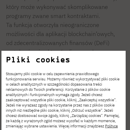
który może wykonywać skomplikowane
programy zwane smart kontraktami.
Ta funkcja otworzyła nieograniczone
możliwości dla aplikacji blockchain’owych,
od zdecentralizowanych finansów (DeFi)
po tokenizację aktywów fizycznych.
Pliki cookies
Web3/Web 3.0: nowa
Stosujemy pliki cookie w celu zapewnienia prawidłowego
wizja internetu
funkcjonowania serwisu. Możemy również wykorzystywać pliki cookie
w celach analitycznych w szczególności dopasowania treści
reklamowych do Twoich preferencji. Korzystanie z plików cookie
analitycznych i funkcjonalnych wymaga zgody. Jeżeli chcesz
Blockchain i decentralizacja są tak naprawdę
zaakceptować wszystkie pliki cookie, kliknij „Zaakceptuj wszystkie”.
Jeżeli nie wyrażasz zgody na korzystanie przez nas z plików cookie
filarami kolejnej generacji internetu
Web 3.0.
innych niż niezbędne pliki cookie, kliknij „Odrzuć wszystkie”. Jeżeli
chcesz dostosować swoje zgody, kliknij „Zarządzaj cookies”. Pamiętaj,
Podczas gdy Web 1.0 (lata 90.) był statyczny,
że każdą z wyrażonych zgód możesz wycofać w każdym momencie,
zmieniając wybrane ustawienia. Więcej informacji znajdziesz
Polityce
a Web 2.0 (lata 2000.) wprowadził