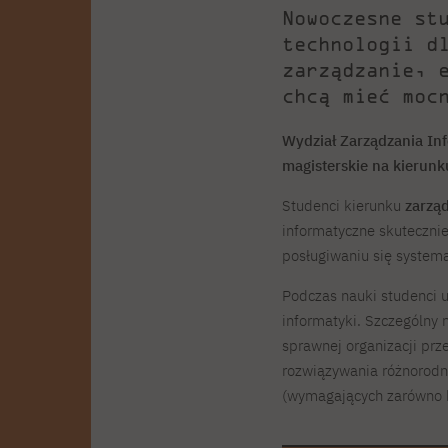
Nowoczesne st
technologii d
zarządzanie, 
chcą mieć moc
Wydział Zarządzania Inf
magisterskie na kierunk
Studenci kierunku
zarząd
informatyczne skuteczni
posługiwaniu się system
Podczas nauki studenci u
informatyki. Szczególny 
sprawnej organizacji pr
rozwiązywania różnorodn
(wymagających zarówno k