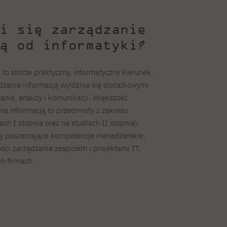
i się zarządzanie
ą od informatyki?
to stricte praktyczny, informatyczny kierunek.
dzania informacją wyróżnia się dodatkowymi
ia, analizy i komunikacji. Większość
a informacją to przedmioty z zakresu
ch I stopnia oraz na studiach II stopnia),
ty poszerzające kompetencje menedżerskie,
ości zarządzania zespołem i projektami IT,
h firmach.