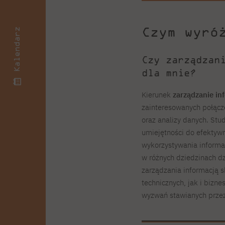
Czym wyró
Kalendarz
Czy zarządzan
dla mnie?
Kierunek
zarządzanie in
zainteresowanych połącze
oraz analizy danych. St
umiejętności do efektyw
wykorzystywania informac
w różnych dziedzinach dz
zarządzania informacją 
technicznych, jak i bizn
wyzwań stawianych przez