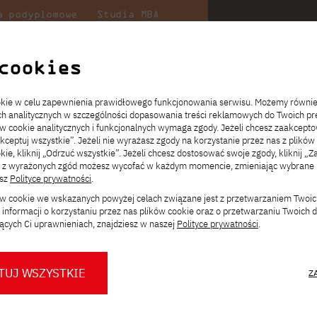
a podyplomowe
Studia MBA
Badania
Dla
Dl
lni
w PJATK
naukowe
studenta
pr
cookies
 informacją
ookie w celu zapewnienia prawidłowego funkcjonowania serwisu. Możemy równi
ia, polskojęzyczne
ach analitycznych w szczególności dopasowania treści reklamowych do Twoich pre
ie
ch
ickiego
Transfer z innej uczelni
Studia stacjonarne I st. PL
Wymiana z Japonią
JICA
Opłaty za studia
Studia stacjonarne I st. EN
Erasmus+
Wirtualna Polska
ów cookie analitycznych i funkcjonalnych wymaga zgody. Jeżeli chcesz zaakcepto
ia.
rz
,
Redukcja czesnego
Studia stacjonarne II st. PL
Uczelnie partnerskie
Orange Polska
Stypendia
Studia stacjonarne II st. EN
Dla studentów
akceptuj wszystkie”. Jeżeli nie wyrażasz zgody na korzystanie przez nas z plików
a
ektach,
ałaniami
kie, kliknij „Odrzuć wszystkie”. Jeżeli chcesz dostosować swoje zgody, kliknij „Z
Dni otwarte PJATK
Studia niestacjonarne I st. PL
Mobilność kadry
Wirtualny spacer po uczelni
Studia niestacjonarne II st. PL
Staże w Japonii
ą z wyrażonych zgód możesz wycofać w każdym momencie, zmieniając wybrane u
Kalendarium wydarzeń
Studia niestacjonarne blended
Kontakt
Rozkład roku akademickiego
Studia niestacjonarne blended
 informacją
Zmień
esz
Polityce prywatności
.
rekrutacyjnych
learning * I st. PL
learning * I st. EN
ścieżkę studiów:
ków cookie we wskazanych powyżej celach związane jest z przetwarzaniem Twoi
Konsultacje teczek SNM
Studia niestacjonarne blended
Kontakt
informacji o korzystaniu przez nas plików cookie oraz o przetwarzaniu Twoich
* Z wykorzystaniem metod i technik
learning * II st. PL
ących Ci uprawnieniach, znajdziesz w naszej
Polityce prywatności
.
kształcenia na odległość
 stopnia, polskojęzyczne
 inżynierów i magistrów w zakresie
TUJ WSZYSTKIE
Z
 gamy narzędzi IT w zarządzaniu. Kierunek
O nas
O Biurze Prasowym
Organy
Press pack
e umiejętności informatyczne z
Dla nowych studentów
Spotkania tematyczne z PJATK
Komisje
Aktualności i komunikaty
Delegaci
Baza ekspertów PJATK