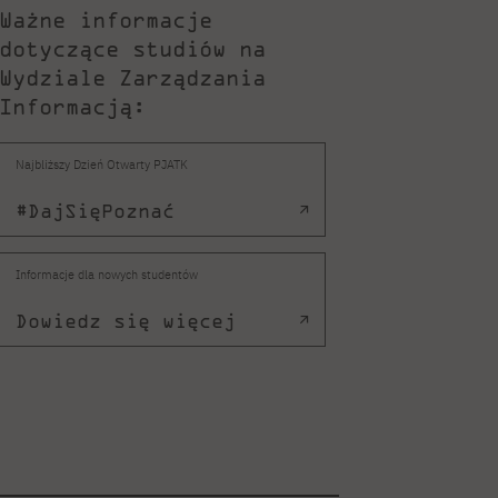
Ważne informacje
dotyczące studiów na
Wydziale Zarządzania
Informacją:
Najbliższy Dzień Otwarty PJATK
#DajSięPoznać
Informacje dla nowych studentów
Dowiedz się więcej