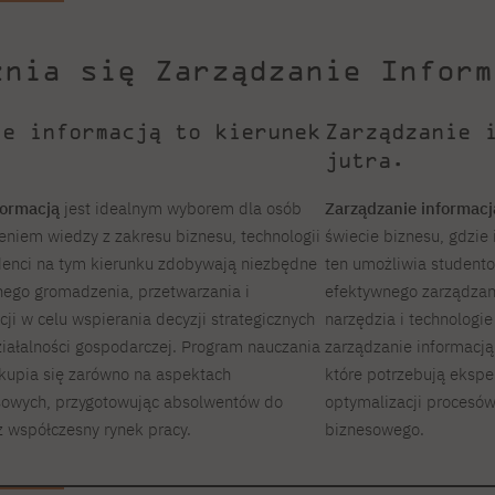
żnia się Zarządzanie Inform
ie informacją to kierunek
Zarządzanie 
jutra.
formacją
jest idealnym wyborem dla osób
Zarządzanie informacj
niem wiedzy z zakresu biznesu, technologii
świecie biznesu, gdzie 
udenci na tym kierunku zdobywają niezbędne
ten umożliwia student
nego gromadzenia, przetwarzania i
efektywnego zarządzan
ji w celu wspierania decyzji strategicznych
narzędzia i technologi
iałalności gospodarczej. Program nauczania
zarządzanie informacją
skupia się zarówno na aspektach
które potrzebują ekspe
esowych, przygotowując absolwentów do
optymalizacji procesów
 współczesny rynek pracy.
biznesowego.