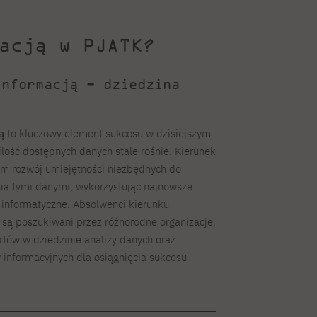
acją w PJATK?
informacją – dziedzina
ą
to kluczowy element sukcesu w dzisiejszym
ilość dostępnych danych stale rośnie. Kierunek
om rozwój umiejętności niezbędnych do
ia tymi danymi, wykorzystując najnowsze
e informatyczne. Absolwenci kierunku
 są poszukiwani przez różnorodne organizacje,
rtów w dziedzinie analizy danych oraz
 informacyjnych dla osiągnięcia sukcesu