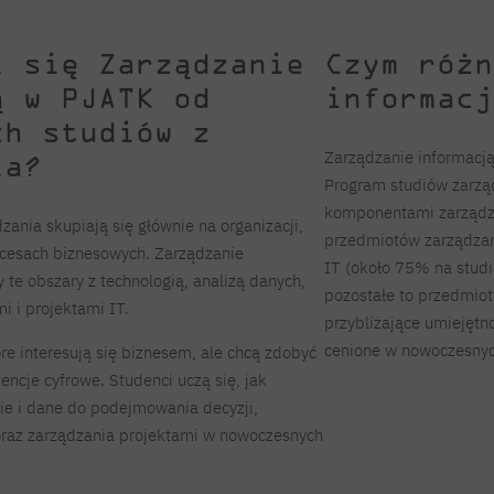
i się Zarządzanie
Czym różn
ą w PJATK od
informacj
ch studiów z
Zarządzanie informacją 
ia?
Program studiów zarzą
komponentami zarządzan
zania skupiają się głównie na organizacji,
przedmiotów zarządzani
ocesach biznesowych. Zarządzanie
IT (około 75% na studia
 te obszary z technologią, analizą danych,
pozostałe to przedmio
 i projektami IT.
przybliżające umiejętn
cenione w nowoczesnyc
óre interesują się biznesem, ale chcą zdobyć
ncje cyfrowe. Studenci uczą się, jak
ie i dane do podejmowania decyzji,
raz zarządzania projektami w nowoczesnych