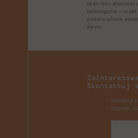
Dzięki temu absolwenci p
technologiczną — co jest
produkty cyfrowe, wdraża
danymi.
Zainteresow
Skontaktuj 
Skontaktuj si
otrzymać odp