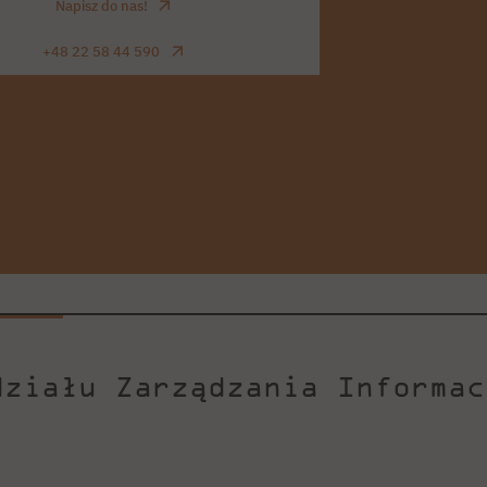
Napisz do nas!
+48 22 58 44 590
działu Zarządzania Informac