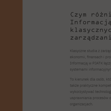
Czym różn
Informacj
klasyczny
zarządzan
Klasyczne studia z zarząd
ekonomii, finansach i pr
Informacją w PJATK łączy
systemami informacyjnymi
To kierunek dla osób, kt
także praktyczne kompete
wykorzystywać technolog
usprawniania procesów o
organizacjach.