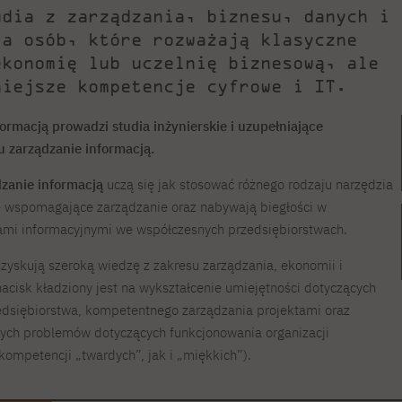
udia z zarządzania, biznesu, danych i
la osób, które rozważają klasyczne
ekonomię lub uczelnię biznesową, ale
niejsze kompetencje cyfrowe i IT.
ormacją prowadzi studia inżynierskie i uzupełniające
u zarządzanie informacją.
zanie informacją
uczą się jak stosować różnego rodzaju narzędzia
e wspomagające zarządzanie oraz nabywają biegłości w
ami informacyjnymi we współczesnych przedsiębiorstwach.
zyskują szeroką wiedzę z zakresu zarządzania, ekonomii i
nacisk kładziony jest na wykształcenie umiejętności dotyczących
zedsiębiorstwa, kompetentnego zarządzania projektami oraz
ych problemów dotyczących funkcjonowania organizacji
ompetencji „twardych”, jak i „miękkich”).